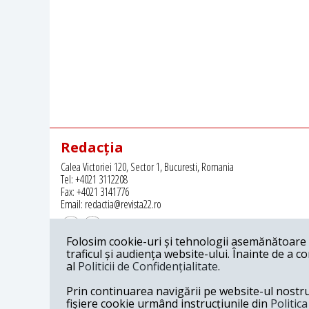
Redacția
Calea Victoriei 120, Sector 1, Bucuresti, Romania
Tel: +4021 3112208
Fax: +4021 3141776
Email: redactia@revista22.ro
Folosim cookie-uri și tehnologii asemănătoare p
traficul și audiența website-ului. Înainte de a c
al
Politicii de Confidențialitate
.
Revista 22 este editata de
Grupul pentru Dialog Social
Prin continuarea navigării pe website-ul nostru c
fișiere cookie urmând instrucțiunile din
Politic