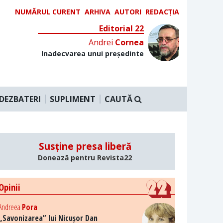
NUMĂRUL CURENT
ARHIVA
AUTORI
REDACȚIA
Editorial 22
Andrei
Cornea
Inadecvarea unui președinte
DEZBATERI
SUPLIMENT
CAUTĂ
Susține presa liberă
Donează pentru Revista22
Opinii
Andreea
Pora
„Savonizarea” lui Nicușor Dan