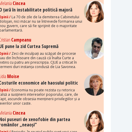
Melania
Cincea
O țară în instabilitate politică majoră
Opinii /
La 70 de zile de la demiterea Cabinetului
Bolojan, nici măcar nu se întrevede formarea unui
nou guvern, care să fie sprijinit de o majoritate
parlamentară.
Cristian
Campeanu
UE pune la zid Curtea Supremă
Opinii /
Zeci de inculpați au scăpat de procese
sau din închisoare din cauză că Înalta Curte a
extins cu patru ani prescripția. CJUE a criticat în
termeni duri instanța condusă de Lia Savonea.
Lidia
Moise
Costurile economice ale haosului politic
Opinii /
Economia nu poate rezista cu retorica
falsă a susținerii intereselor poporului, care, de
fapt, ascunde obsesia menținerii privilegiilor și a
averilor unor caste.
Melania
Cincea
Noi puseuri de xenofobie din partea
românilor „neaoși”
Opinii /
Periodic, în spațiul public sunt voci care