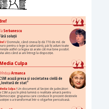
Bref
Tia
Serbanescu
Fără soluții
Bref /
Domnule, când cineva îți dă 770 de mil. de
euro pentru o lege (a salarizării), păi îți aduni toate
mințile astfel ca legea să arate cât mai bine posibil.
Mai ales când ai ani întregi la dispoziție.
Media Culpa
Brîndușa
Armanca
CSM acuză presa și societatea civilă de
„lovitură de stat”
Media Culpa /
Un document al Secției de judecători
a CSM a pus în plină lumină o realitate amară pentru
democrație: gruparea care conduce în prezent destinele
justiției s-a transformat într-o oligarhie periculoasă.