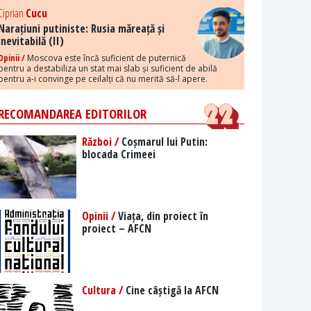
Ciprian
Cucu
Narațiuni putiniste: Rusia măreață și
inevitabilă (II)
Opinii /
Moscova este încă suficient de puternică
pentru a destabiliza un stat mai slab și suficient de abilă
pentru a-i convinge pe ceilalți că nu merită să-l apere.
RECOMANDAREA EDITORILOR
Război /
Coșmarul lui Putin:
blocada Crimeei
Opinii /
Viața, din proiect în
proiect – AFCN
Cultura /
Cine câștigă la AFCN