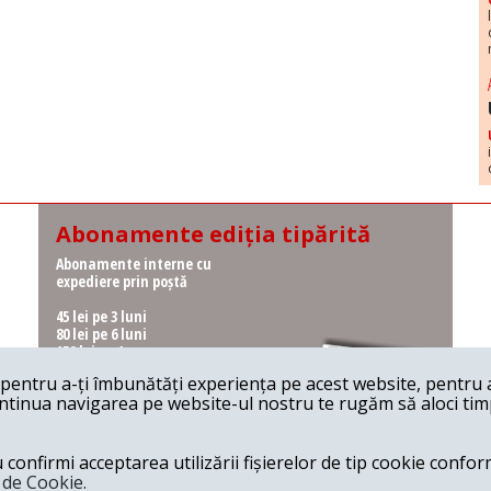
Abonamente ediția tipărită
Abonamente interne cu
expediere prin poștă
45 lei pe 3 luni
80 lei pe 6 luni
150 lei pe 1 an
entru a-ți îmbunătăți experiența pe acest website, pentru a-
Abonamente interne cu
ontinua navigarea pe website-ul nostru te rugăm să aloci timpu
ridicare de la redacție
36 lei pe 3 luni
62 lei pe 6 luni
onfirmi acceptarea utilizării fișierelor de tip cookie conform
115 lei pe 1 an
a de Cookie.