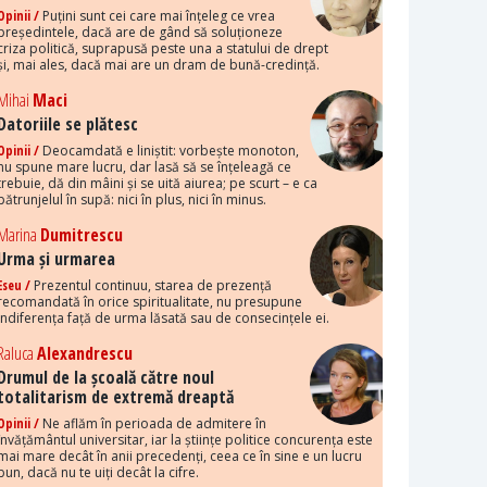
Opinii /
Puțini sunt cei care mai înțeleg ce vrea
președintele, dacă are de gând să soluționeze
criza politică, suprapusă peste una a statului de drept
și, mai ales, dacă mai are un dram de bună-credință.
Mihai
Maci
Datoriile se plătesc
Opinii /
Deocamdată e liniștit: vorbește monoton,
nu spune mare lucru, dar lasă să se înțeleagă ce
trebuie, dă din mâini și se uită aiurea; pe scurt – e ca
pătrunjelul în supă: nici în plus, nici în minus.
Marina
Dumitrescu
Urma și urmarea
Eseu /
Prezentul continuu, starea de prezență
recomandată în orice spiritualitate, nu presupune
indiferența față de urma lăsată sau de consecințele ei.
Raluca
Alexandrescu
Drumul de la școală către noul
totalitarism de extremă dreaptă
Opinii /
Ne aflăm în perioada de admitere în
învățământul universitar, iar la științe politice concurența este
mai mare decât în anii precedenți, ceea ce în sine e un lucru
bun, dacă nu te uiți decât la cifre.