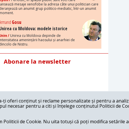
lansează mesaje xenofobe la adresa câte unui politician care
deranjează un anumit grup politico-mediatic, într-un anumit
moment.
Armand
Gosu
Unirea cu Moldova: modele istorice
Unire /
Unirea cu Moldova depinde de
intensitatea amenințării haosului și anarhiei de
dincolo de Nistru.
Abonare la newsletter
ți oferi conținut și reclame personalizate și pentru a anali
l necesar pentru a citi și înțelege conținutul Politicii de Co
 Politicii de Cookie. Nu uita totuși că poți modifica setările 