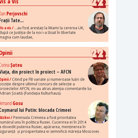
Vis a Vis
Dan
Perjovschi
Frații Tate...
Vis a vis /
...au fost arestați la Miami la cererea UK,
după ce Justiția de la noi i-a lăsat în libertate
magna cum laudae,
Opinii
Corina
Șuteu
Viața, din proiect în proiect – AFCN
Opinii /
Citind pe FB variate și numeroase luări de
poziție despre ultimul concurs de selecție a
proiectelor AFCN, mi-au atras atenția comentariile lui
Adrian Șoaită (Fundația Kulturhaus).
Armand
Gosu
Coșmarul lui Putin: blocada Crimeei
Război /
Peninsula Crimeea a fost prioritatea
numărul unu în politica Rusiei. Cucerirea ei în 2014
a dovedit puterea Rusiei, apărarea, menținerea în
siguranță și prosperitatea ei semnifică măreția Moscovei.