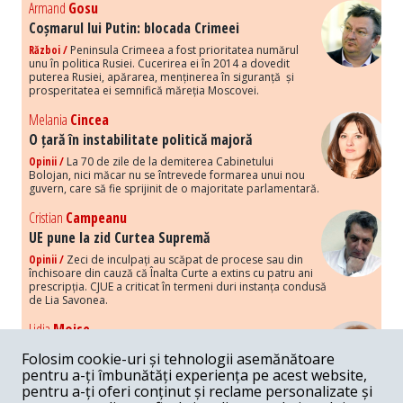
Armand
Gosu
Coșmarul lui Putin: blocada Crimeei
Război /
Peninsula Crimeea a fost prioritatea numărul
unu în politica Rusiei. Cucerirea ei în 2014 a dovedit
puterea Rusiei, apărarea, menținerea în siguranță și
prosperitatea ei semnifică măreția Moscovei.
Melania
Cincea
O țară în instabilitate politică majoră
Opinii /
La 70 de zile de la demiterea Cabinetului
Bolojan, nici măcar nu se întrevede formarea unui nou
guvern, care să fie sprijinit de o majoritate parlamentară.
Cristian
Campeanu
UE pune la zid Curtea Supremă
Opinii /
Zeci de inculpați au scăpat de procese sau din
închisoare din cauză că Înalta Curte a extins cu patru ani
prescripția. CJUE a criticat în termeni duri instanța condusă
de Lia Savonea.
Lidia
Moise
Costurile economice ale haosului politic
Folosim cookie-uri și tehnologii asemănătoare
Opinii /
Economia nu poate rezista cu retorica falsă a
pentru a-ți îmbunătăți experiența pe acest website,
susținerii intereselor poporului, care, de fapt, ascunde
pentru a-ți oferi conținut și reclame personalizate și
obsesia menținerii privilegiilor și a averilor unor caste.