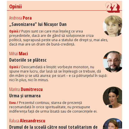
Opinii
Andreea
Pora
„Savonizarea” lui Nicușor Dan
Opinii /
Puțini sunt cei care mai înțeleg ce vrea
președintele, dacă are de gând să soluționeze criza
politică, suprapusă peste una a statului de drept și, mai ales,
dacă mai are un dram de bună-credință.
Mihai
Maci
Datoriile se plătesc
Opinii /
Deocamdată e liniștit: vorbește monoton, nu
spune mare lucru, dar lasă să se înțeleagă ce trebuie, dă
din mâini și se uită aiurea; pe scurt – e ca pătrunjelul în supă:
nici în plus, nici în minus.
Marina
Dumitrescu
Urma și urmarea
Eseu /
Prezentul continuu, starea de prezență
recomandată în orice spiritualitate, nu presupune
indiferența față de urma lăsată sau de consecințele ei.
Raluca
Alexandrescu
Drumul de la școală către noul totalitarism de