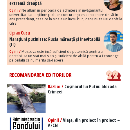
extremă dreaptă
Opinii /
Ne aflăm în perioada de admitere în învățământul
universitar, iar la științe politice concurența este mai mare decât în
anii precedenți, ceea ce în sine e un lucru bun, dacă nu te uiți decât la
cifre.
Ciprian
Cucu
Narațiuni putiniste: Rusia măreață și inevitabilă
(II)
Opinii /
Moscova este încă suficient de puternică pentru a
destabiliza un stat mai slab și suficient de abilă pentru a-i convinge
pe ceilalți că nu merită să-l apere.
RECOMANDAREA EDITORILOR
Război /
Coșmarul lui Putin: blocada
Crimeei
Opinii /
Viața, din proiect în proiect –
AFCN