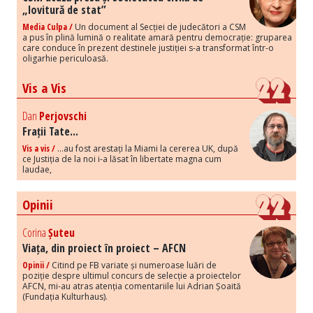
„lovitură de stat”
Media Culpa /
Un document al Secției de judecători a CSM
a pus în plină lumină o realitate amară pentru democrație: gruparea
care conduce în prezent destinele justiției s-a transformat într-o
oligarhie periculoasă.
Vis a Vis
Dan
Perjovschi
Frații Tate...
Vis a vis /
...au fost arestați la Miami la cererea UK, după
ce Justiția de la noi i-a lăsat în libertate magna cum
laudae,
Opinii
Corina
Șuteu
Viața, din proiect în proiect – AFCN
Opinii /
Citind pe FB variate și numeroase luări de
poziție despre ultimul concurs de selecție a proiectelor
AFCN, mi-au atras atenția comentariile lui Adrian Șoaită
(Fundația Kulturhaus).