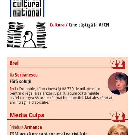
Cultura /
Cine câștigă la AFCN
Bref
Tia
Serbanescu
Fără soluții
Bref /
Domnule, când cineva îți dă 770 de mil. de euro
pentru o lege (a salarizării), păi îți aduni toate mințile
astfel ca legea să arate cât mai bine posibil. Mai ales când ai
ani întregi la dispoziție.
Media Culpa
Brîndușa
Armanca
CSM acuză presa și societatea civilă de