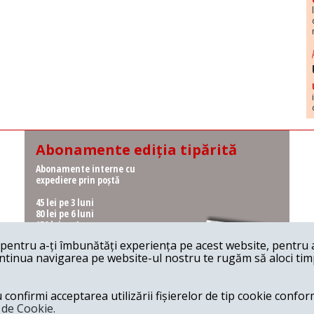
Abonamente ediția tipărită
Abonamente interne cu
expediere prin poștă
45 lei pe 3 luni
80 lei pe 6 luni
150 lei pe 1 an
entru a-ți îmbunătăți experiența pe acest website, pentru a-
Abonamente interne cu
ontinua navigarea pe website-ul nostru te rugăm să aloci timpu
ridicare de la redacție
36 lei pe 3 luni
62 lei pe 6 luni
onfirmi acceptarea utilizării fișierelor de tip cookie conform
115 lei pe 1 an
a de Cookie.