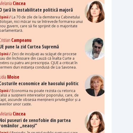
Melania
Cincea
O țară în instabilitate politică majoră
Opinii /
La 70 de zile de la demiterea Cabinetului
Bolojan, nici măcar nu se întrevede formarea unui
nou guvern, care să fie sprijinit de o majoritate
parlamentară.
Cristian
Campeanu
UE pune la zid Curtea Supremă
Opinii /
Zeci de inculpați au scăpat de procese
sau din închisoare din cauză că Înalta Curte a
extins cu patru ani prescripția. CJUE a criticat în
termeni duri instanța condusă de Lia Savonea.
Lidia
Moise
Costurile economice ale haosului politic
Opinii /
Economia nu poate rezista cu retorica
falsă a susținerii intereselor poporului, care, de
fapt, ascunde obsesia menținerii privilegiilor și a
averilor unor caste.
Melania
Cincea
Noi puseuri de xenofobie din partea
românilor „neaoși”
Opinii /
Periodic, în spațiul public sunt voci care