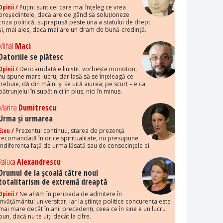
Opinii /
Puțini sunt cei care mai înțeleg ce vrea
președintele, dacă are de gând să soluționeze
criza politică, suprapusă peste una a statului de drept
și, mai ales, dacă mai are un dram de bună-credință.
Mihai
Maci
Datoriile se plătesc
Opinii /
Deocamdată e liniștit: vorbește monoton,
nu spune mare lucru, dar lasă să se înțeleagă ce
trebuie, dă din mâini și se uită aiurea; pe scurt – e ca
pătrunjelul în supă: nici în plus, nici în minus.
Marina
Dumitrescu
Urma și urmarea
Eseu /
Prezentul continuu, starea de prezență
recomandată în orice spiritualitate, nu presupune
indiferența față de urma lăsată sau de consecințele ei.
Raluca
Alexandrescu
Drumul de la școală către noul
totalitarism de extremă dreaptă
Opinii /
Ne aflăm în perioada de admitere în
învățământul universitar, iar la științe politice concurența este
mai mare decât în anii precedenți, ceea ce în sine e un lucru
bun, dacă nu te uiți decât la cifre.