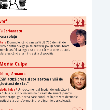
Bref
Tia
Serbanescu
Fără soluții
Bref /
Domnule, când cineva îți dă 770 de mil. de
euro pentru o lege (a salarizării), păi îți aduni toate
mințile astfel ca legea să arate cât mai bine posibil.
Mai ales când ai ani întregi la dispoziție.
Media Culpa
Brîndușa
Armanca
CSM acuză presa și societatea civilă de
„lovitură de stat”
Media Culpa /
Un document al Secției de judecători
a CSM a pus în plină lumină o realitate amară pentru
democrație: gruparea care conduce în prezent destinele
justiției s-a transformat într-o oligarhie periculoasă.