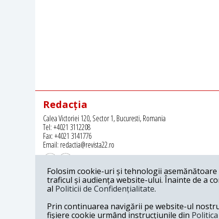
Redacția
Calea Victoriei 120, Sector 1, Bucuresti, Romania
Tel: +4021 3112208
Fax: +4021 3141776
Email: redactia@revista22.ro
Folosim cookie-uri și tehnologii asemănătoare p
traficul și audiența website-ului. Înainte de a c
al
Politicii de Confidențialitate
.
Revista 22 este editata de
Grupul pentru Dialog Social
Prin continuarea navigării pe website-ul nostru c
fișiere cookie urmând instrucțiunile din
Politic