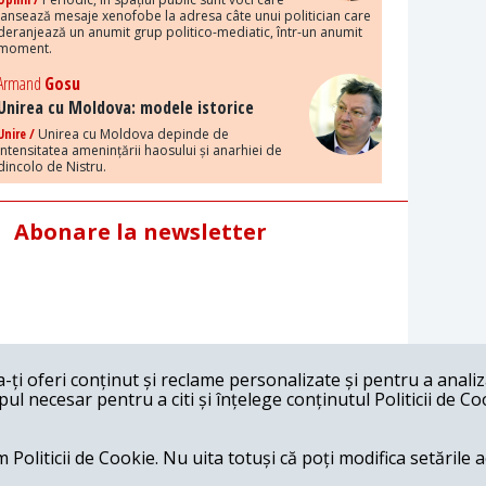
lansează mesaje xenofobe la adresa câte unui politician care
deranjează un anumit grup politico-mediatic, într-un anumit
moment.
Armand
Gosu
Unirea cu Moldova: modele istorice
Unire /
Unirea cu Moldova depinde de
intensitatea amenințării haosului și anarhiei de
dincolo de Nistru.
Abonare la newsletter
ți oferi conținut și reclame personalizate și pentru a anali
l necesar pentru a citi și înțelege conținutul Politicii de Co
 Politicii de Cookie. Nu uita totuși că poți modifica setările 