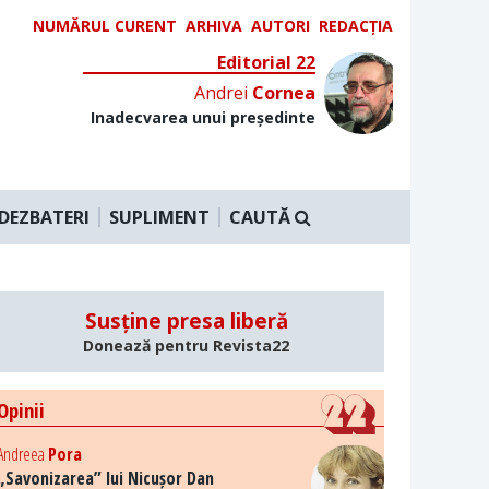
NUMĂRUL CURENT
ARHIVA
AUTORI
REDACȚIA
Editorial 22
Andrei
Cornea
Inadecvarea unui președinte
DEZBATERI
SUPLIMENT
CAUTĂ
Susține presa liberă
Donează pentru Revista22
Opinii
Andreea
Pora
„Savonizarea” lui Nicușor Dan