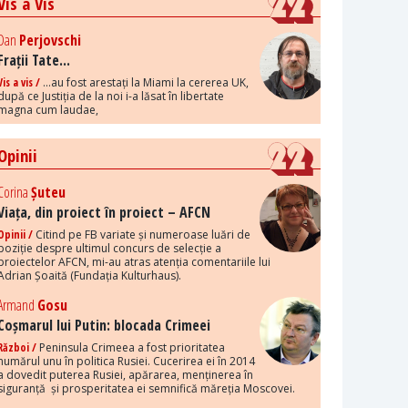
Vis a Vis
Dan
Perjovschi
Frații Tate...
Vis a vis /
...au fost arestați la Miami la cererea UK,
după ce Justiția de la noi i-a lăsat în libertate
magna cum laudae,
Opinii
Corina
Șuteu
Viața, din proiect în proiect – AFCN
Opinii /
Citind pe FB variate și numeroase luări de
poziție despre ultimul concurs de selecție a
proiectelor AFCN, mi-au atras atenția comentariile lui
Adrian Șoaită (Fundația Kulturhaus).
Armand
Gosu
Coșmarul lui Putin: blocada Crimeei
Război /
Peninsula Crimeea a fost prioritatea
numărul unu în politica Rusiei. Cucerirea ei în 2014
a dovedit puterea Rusiei, apărarea, menținerea în
siguranță și prosperitatea ei semnifică măreția Moscovei.