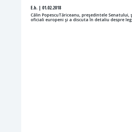
E.b.
| 01.02.2018
Călin PopescuTăriceanu, preşedintele Senatului, ş
oficiali europeni şi a discuta în detaliu despre legi