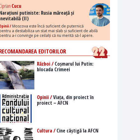
Ciprian
Cucu
Narațiuni putiniste: Rusia măreață și
inevitabilă (II)
Opinii /
Moscova este încă suficient de puternică
pentru a destabiliza un stat mai slab și suficient de abilă
pentru a-i convinge pe ceilalți că nu merită să-l apere.
RECOMANDAREA EDITORILOR
Război /
Coșmarul lui Putin:
blocada Crimeei
Opinii /
Viața, din proiect în
proiect – AFCN
Cultura /
Cine câștigă la AFCN