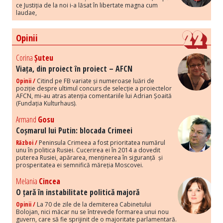
ce Justiția de la noi i-a lăsat în libertate magna cum
laudae,
Opinii
Corina
Șuteu
Viața, din proiect în proiect – AFCN
Opinii /
Citind pe FB variate și numeroase luări de
poziție despre ultimul concurs de selecție a proiectelor
AFCN, mi-au atras atenția comentariile lui Adrian Șoaită
(Fundația Kulturhaus).
Armand
Gosu
Coșmarul lui Putin: blocada Crimeei
Război /
Peninsula Crimeea a fost prioritatea numărul
unu în politica Rusiei. Cucerirea ei în 2014 a dovedit
puterea Rusiei, apărarea, menținerea în siguranță și
prosperitatea ei semnifică măreția Moscovei.
Melania
Cincea
O țară în instabilitate politică majoră
Opinii /
La 70 de zile de la demiterea Cabinetului
Bolojan, nici măcar nu se întrevede formarea unui nou
guvern, care să fie sprijinit de o majoritate parlamentară.