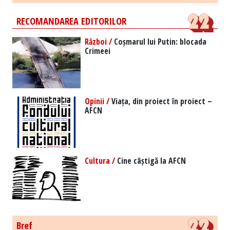
RECOMANDAREA EDITORILOR
Război /
Coșmarul lui Putin: blocada
Crimeei
Opinii /
Viața, din proiect în proiect –
AFCN
Cultura /
Cine câștigă la AFCN
Bref