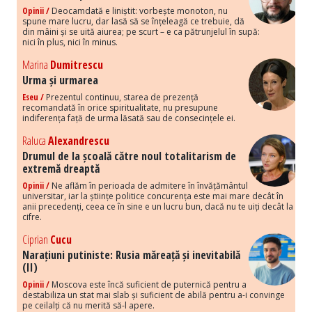
Opinii /
Deocamdată e liniștit: vorbește monoton, nu
spune mare lucru, dar lasă să se înțeleagă ce trebuie, dă
din mâini și se uită aiurea; pe scurt – e ca pătrunjelul în supă:
nici în plus, nici în minus.
Marina
Dumitrescu
Urma și urmarea
Eseu /
Prezentul continuu, starea de prezență
recomandată în orice spiritualitate, nu presupune
indiferența față de urma lăsată sau de consecințele ei.
Raluca
Alexandrescu
Drumul de la școală către noul totalitarism de
extremă dreaptă
Opinii /
Ne aflăm în perioada de admitere în învățământul
universitar, iar la științe politice concurența este mai mare decât în
anii precedenți, ceea ce în sine e un lucru bun, dacă nu te uiți decât la
cifre.
Ciprian
Cucu
Narațiuni putiniste: Rusia măreață și inevitabilă
(II)
Opinii /
Moscova este încă suficient de puternică pentru a
destabiliza un stat mai slab și suficient de abilă pentru a-i convinge
pe ceilalți că nu merită să-l apere.