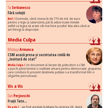
Tia
Serbanescu
Fără soluții
Bref /
Domnule, când cineva îți dă 770 de mil. de euro
pentru o lege (a salarizării), păi îți aduni toate mințile
astfel ca legea să arate cât mai bine posibil. Mai ales când ai
ani întregi la dispoziție.
Media Culpa
Brîndușa
Armanca
CSM acuză presa și societatea civilă de
„lovitură de stat”
Media Culpa /
Un document al Secției de judecători a CSM
a pus în plină lumină o realitate amară pentru democrație: gruparea
care conduce în prezent destinele justiției s-a transformat într-o
oligarhie periculoasă.
Vis a Vis
Dan
Perjovschi
Frații Tate...
Vis a vis /
...au fost arestați la Miami la cererea UK, după