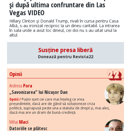
şi după ultima confruntare din Las
Vegas VIDEO
Hillary Clinton şi Donald Trump, rivali în cursa pentru Casa
Albă, s-au ironizat reciproc la un dineu caritabil. La intrarea
în sala unde a avut loc dineul, cei doi nu s-au uitat unul la
altul.
Susține presa liberă
Donează pentru Revista22
Opinii
Andreea
Pora
„Savonizarea” lui Nicușor Dan
Opinii /
Puțini sunt cei care mai înțeleg ce vrea
președintele, dacă are de gând să soluționeze criza
politică, suprapusă peste una a statului de drept și, mai ales,
dacă mai are un dram de bună-credință.
Mihai
Maci
Datoriile se plătesc