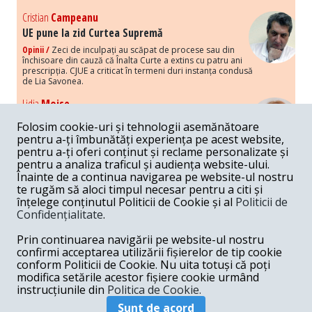
Cristian
Campeanu
UE pune la zid Curtea Supremă
Opinii /
Zeci de inculpați au scăpat de procese sau din
închisoare din cauză că Înalta Curte a extins cu patru ani
prescripția. CJUE a criticat în termeni duri instanța condusă
de Lia Savonea.
Lidia
Moise
Costurile economice ale haosului politic
Folosim cookie-uri și tehnologii asemănătoare
Opinii /
Economia nu poate rezista cu retorica falsă a
pentru a-ți îmbunătăți experiența pe acest website,
susținerii intereselor poporului, care, de fapt, ascunde
pentru a-ți oferi conținut și reclame personalizate și
obsesia menținerii privilegiilor și a averilor unor caste.
pentru a analiza traficul și audiența website-ului.
Înainte de a continua navigarea pe website-ul nostru
Melania
Cincea
te rugăm să aloci timpul necesar pentru a citi și
Noi puseuri de xenofobie din partea românilor
înțelege conținutul Politicii de Cookie și al
Politicii de
„neaoși”
Confidențialitate
.
Opinii /
Periodic, în spațiul public sunt voci care lansează
mesaje xenofobe la adresa câte unui politician care deranjează un
Prin continuarea navigării pe website-ul nostru
anumit grup politico-mediatic, într-un anumit moment.
confirmi acceptarea utilizării fișierelor de tip cookie
conform Politicii de Cookie. Nu uita totuși că poți
Armand
Gosu
modifica setările acestor fișiere cookie urmând
Unirea cu Moldova: modele istorice
instrucțiunile din
Politica de Cookie.
Unire /
Unirea cu Moldova depinde de intensitatea
Sunt de acord
amenințării haosului și anarhiei de dincolo de Nistru.