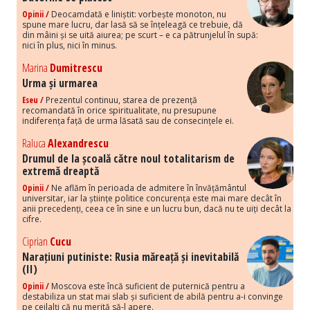
Opinii /
Deocamdată e liniștit: vorbește monoton, nu
spune mare lucru, dar lasă să se înțeleagă ce trebuie, dă
din mâini și se uită aiurea; pe scurt – e ca pătrunjelul în supă:
nici în plus, nici în minus.
Marina
Dumitrescu
Urma și urmarea
Eseu /
Prezentul continuu, starea de prezență
recomandată în orice spiritualitate, nu presupune
indiferența față de urma lăsată sau de consecințele ei.
Raluca
Alexandrescu
Drumul de la școală către noul totalitarism de
extremă dreaptă
Opinii /
Ne aflăm în perioada de admitere în învățământul
universitar, iar la științe politice concurența este mai mare decât în
anii precedenți, ceea ce în sine e un lucru bun, dacă nu te uiți decât la
cifre.
Ciprian
Cucu
Narațiuni putiniste: Rusia măreață și inevitabilă
(II)
Opinii /
Moscova este încă suficient de puternică pentru a
destabiliza un stat mai slab și suficient de abilă pentru a-i convinge
pe ceilalți că nu merită să-l apere.