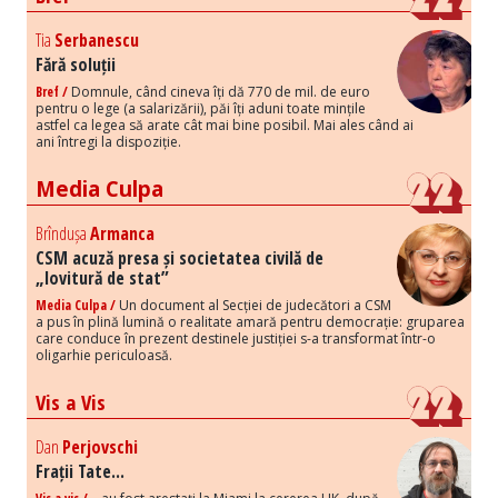
Tia
Serbanescu
Fără soluții
Bref /
Domnule, când cineva îți dă 770 de mil. de euro
pentru o lege (a salarizării), păi îți aduni toate mințile
astfel ca legea să arate cât mai bine posibil. Mai ales când ai
ani întregi la dispoziție.
Media Culpa
Brîndușa
Armanca
CSM acuză presa și societatea civilă de
„lovitură de stat”
Media Culpa /
Un document al Secției de judecători a CSM
a pus în plină lumină o realitate amară pentru democrație: gruparea
care conduce în prezent destinele justiției s-a transformat într-o
oligarhie periculoasă.
Vis a Vis
Dan
Perjovschi
Frații Tate...