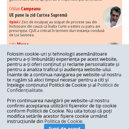
Cristian
Campeanu
UE pune la zid Curtea Supremă
Opinii /
Zeci de inculpați au scăpat de procese sau din
închisoare din cauză că Înalta Curte a extins cu patru ani
prescripția. CJUE a criticat în termeni duri instanța condusă
de Lia Savonea.
Lidia
Moise
Costurile economice ale haosului politic
Folosim cookie-uri și tehnologii asemănătoare
Opinii /
Economia nu poate rezista cu retorica falsă a
pentru a-ți îmbunătăți experiența pe acest website,
susținerii intereselor poporului, care, de fapt, ascunde
pentru a-ți oferi conținut și reclame personalizate și
obsesia menținerii privilegiilor și a averilor unor caste.
pentru a analiza traficul și audiența website-ului.
Înainte de a continua navigarea pe website-ul nostru
Melania
Cincea
te rugăm să aloci timpul necesar pentru a citi și
Noi puseuri de xenofobie din partea românilor
înțelege conținutul Politicii de Cookie și al
Politicii de
„neaoși”
Confidențialitate
.
Opinii /
Periodic, în spațiul public sunt voci care lansează
mesaje xenofobe la adresa câte unui politician care deranjează un
Prin continuarea navigării pe website-ul nostru
anumit grup politico-mediatic, într-un anumit moment.
confirmi acceptarea utilizării fișierelor de tip cookie
conform Politicii de Cookie. Nu uita totuși că poți
Armand
Gosu
modifica setările acestor fișiere cookie urmând
Unirea cu Moldova: modele istorice
instrucțiunile din
Politica de Cookie.
Unire /
Unirea cu Moldova depinde de intensitatea
Sunt de acord