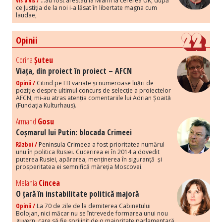
Vis a vis /
...au fost arestați la Miami la cererea UK, după
ce Justiția de la noi i-a lăsat în libertate magna cum
laudae,
Opinii
Corina
Șuteu
Viața, din proiect în proiect – AFCN
Opinii /
Citind pe FB variate și numeroase luări de
poziție despre ultimul concurs de selecție a proiectelor
AFCN, mi-au atras atenția comentariile lui Adrian Șoaită
(Fundația Kulturhaus).
Armand
Gosu
Coșmarul lui Putin: blocada Crimeei
Război /
Peninsula Crimeea a fost prioritatea numărul
unu în politica Rusiei. Cucerirea ei în 2014 a dovedit
puterea Rusiei, apărarea, menținerea în siguranță și
prosperitatea ei semnifică măreția Moscovei.
Melania
Cincea
O țară în instabilitate politică majoră
Opinii /
La 70 de zile de la demiterea Cabinetului
Bolojan, nici măcar nu se întrevede formarea unui nou
guvern, care să fie sprijinit de o majoritate parlamentară.