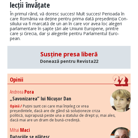
lecții învățate
În primul rând, vă doresc succes! Mult succes! Perioada în
care România va de­ți­ne pentru prima dată președinția Con­
si­liu­lui va fi marcată de un an în care vor avea loc alegeri
parlamentare în șapte țări ale Uniunii Europene, printre
care și Grecia, dar și alegerile pentru Parlamentul Eu­ro­
pean.
Susține presa liberă
Donează pentru Revista22
Opinii
Andreea
Pora
„Savonizarea” lui Nicușor Dan
Opinii /
Puțini sunt cei care mai înțeleg ce vrea
președintele, dacă are de gând să soluționeze criza
politică, suprapusă peste una a statului de drept și, mai ales,
dacă mai are un dram de bună-credință.
Mihai
Maci
Datoriile se plătesc