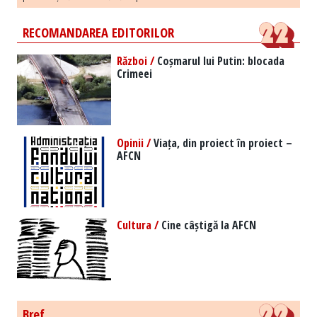
RECOMANDAREA EDITORILOR
Război /
Coșmarul lui Putin: blocada
Crimeei
Opinii /
Viața, din proiect în proiect –
AFCN
Cultura /
Cine câștigă la AFCN
Bref