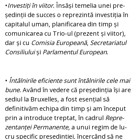
•
Investiți în viitor
. Însăși temelia unei pre­
ședinții de succes o reprezintă investiția în
capitalul uman, planificarea din timp și
comunicarea cu Trio-ul (prezent și viitor),
dar și cu
Comisia Europeană
,
Se­cre­ta­ria­tul
Consiliului
și
Parlamentul European
.
•
Întâlnirile eficiente sunt întâlnirile cele mai
bune
. Având în vedere că președinția își are
sediul la Bruxelles, a fost esențial să
definitivăm echipa din timp și am început
prin a introduce treptat, în cadrul
Re­pre­
zentanței Permanente
, a unui regim de lu­
cru specific președinției, încercând să ne