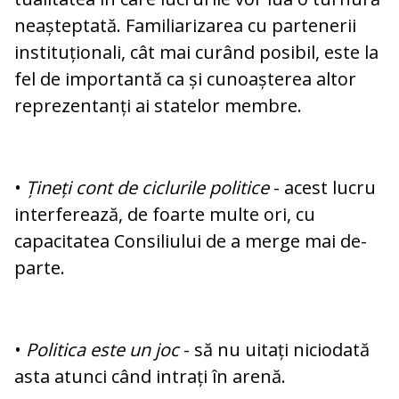
neașteptată. Familiarizarea cu par­tenerii
instituționali, cât mai curând po­si­bil, este la
fel de importantă ca și cu­noaș­te­rea altor
reprezentanți ai statelor membre.
•
Țineți cont de ciclurile politice
- acest lucru
interferează, de foarte multe ori, cu
capacitatea Consiliului de a merge mai de­
parte.
•
Politica este un joc
- să nu uitați ni­ciodată
asta atunci când intrați în arenă.