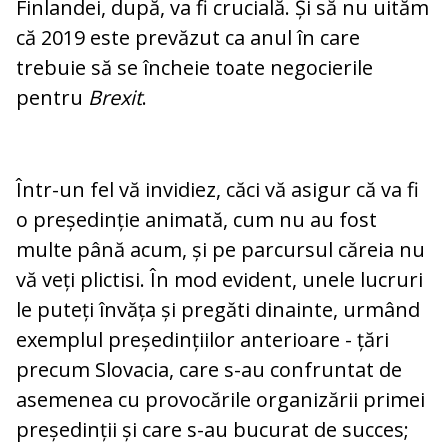
Finlandei, după, va fi crucială. Și să nu uităm
că 2019 este prevăzut ca anul în care
trebuie să se încheie toate ne­go­cie­rile
pentru
Brexit
.
Într-un fel vă invidiez, căci vă asigur că va fi
o președinție animată, cum nu au fost
multe până acum, și pe parcursul căreia nu
vă veți plictisi. În mod evident, unele lucruri
le puteți învăța și pregăti dinainte, urmând
exemplul președințiilor anterioare - țări
precum Slovacia, care s-au confruntat de
asemenea cu provocările organizării pri­mei
președinții și care s-au bucurat de suc­ces;