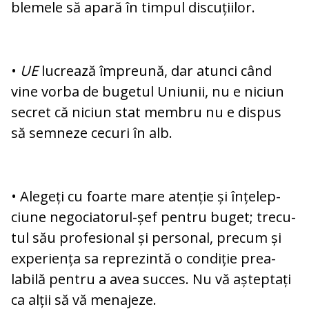
blemele să apară în timpul discuțiilor.
•
UE
lucrează împreună, dar atunci când
vine vorba de bugetul Uniunii, nu e ni­ciun
secret că niciun stat membru nu e dis­pus
să semneze cecuri în alb.
• Alegeți cu foarte mare atenție și în­țe­lep­
ciune negociatorul-șef pentru buget; tre­cu­
tul său profesional și personal, pre­cum și
experiența sa reprezintă o condiție pre­a­
labilă pentru a avea succes. Nu vă aș­tep­tați
ca alții să vă menajeze.