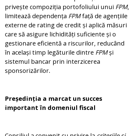
privește compoziția portofoliului unui
FPM
,
limitează dependența
FPM
față de agen­țiile
externe de rating de credit și apli­că măsuri
care să asigure lichidități sufi­ci­ente și o
gestionare eficientă a riscurilor, reducând
în același timp legăturile dintre
FPM
și
sistemul bancar prin interzicerea
sponsorizărilor.
Președinția a marcat un succes
important în domeniul fiscal
Consiliul a convenit cu privire la
criteriile și