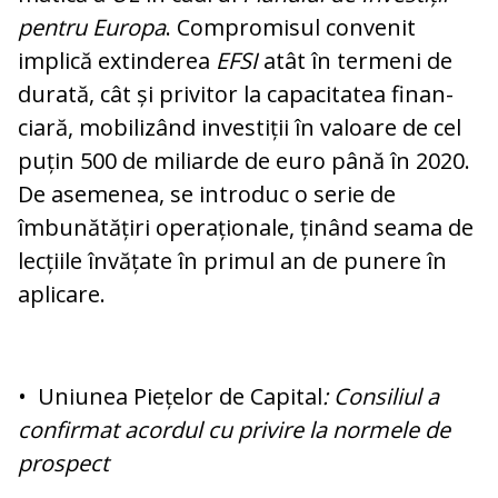
pentru Europa
. Compromisul con­ve­nit
implică extinderea
EFSI
atât în termeni de
durată, cât și privitor la capacitatea fi­nan­
ciară, mobilizând investiții în valoare de cel
puțin 500 de miliarde de euro până în 2020.
De asemenea, se introduc o serie de
îmbunătățiri operaționale, ținând sea­ma de
lecțiile învățate în primul an de pu­nere în
aplicare.
• Uniunea Piețelor de Capital
: Consiliul a
con­firmat acordul cu privire la normele de
prospect