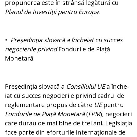
propunerea este în strânsă legă­tu­ră cu
Planul de Investiții pentru Europa
.
•
Președinția slovacă a încheiat cu suc­ces
negocierile privind
Fondurile de Piață
Monetară
Președinția slovacă a
Consiliului UE
a în­che­
iat cu succes negocierile privind cadrul de
reglementare propus de către
UE
pen­tru
Fondurile de Piață Monetară
(
FPM
), negocieri
care durau de mai bine de trei ani. Legislația
face parte din eforturile in­ternaționale de