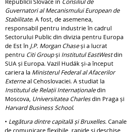
Republicii Slovace în
Consiliul de
Guvernatori
al Mecanismului European de
Stabilitate
. A fost, de asemenea,
responsabil pentru industrie în cadrul
Sectorului Public din divizia pentru Europa
de Est în
J.P. Morgan Chase
și a lucrat
pentru
Citi Group
și
Institutul EastWest
din
SUA și Europa. Vazil Hudák și-a început
cariera la
Ministerul Federal al Afacerilor
Externe
al Cehoslovaciei. A studiat la
Institutul de Relații Internaționale
din
Moscova,
Universitatea Charles
din Praga și
Harvard Business School
.
•
Legătura dintre capitală și Bruxelles
. Ca­nale
de comunicare flexibile, rapide și des­chise