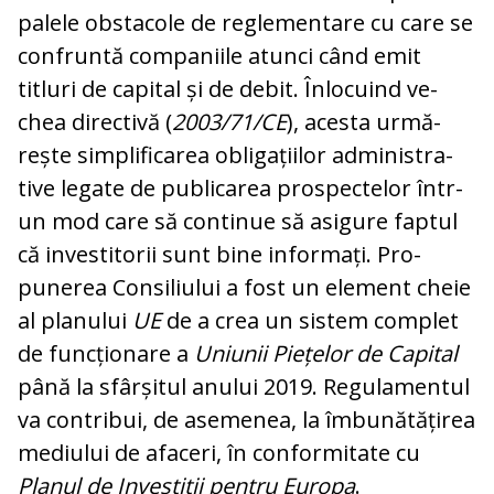
palele obstacole de reglementare cu care se
confruntă companiile atunci când emit
titluri de capital și de debit. Înlocuind ve­
chea directivă (
2003/71/CE
), acesta urmă­
rește simplificarea obligațiilor admi­nis­tra­
tive legate de publicarea prospectelor în­tr-
un mod care să continue să asigure fap­tul
că investitorii sunt bine informați. Pro­
punerea Consiliului a fost un element che­ie
al planului
UE
de a crea un sistem com­plet
de funcționare a
Uniunii Piețelor de Ca­pi­tal
până la sfârșitul anului 2019. Regu­la­men­tul
va contribui, de asemenea, la îm­bu­nătățirea
mediului de afaceri, în con­for­mi­tate cu
Planul de Investiții pentru Eu­ropa
.