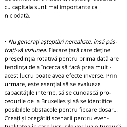
cu capitala sunt mai importante ca
niciodată.
•
Nu generați așteptări nerealiste, însă păs­
trați-vă viziunea
. Fiecare țară care de­ține
președinția rotativă pentru prima da­tă are
tendința de a încerca să facă prea mult -
acest lucru poate avea efecte in­verse. Prin
urmare, este esențial să se eva­lueze
capacitățile interne, să se cunoască pro­
cedurile de la Bruxelles și să se iden­ti­fi­ce
posibilele obstacole pentru fiecare do­sar...
Creați și pregătiți scenarii pentru even­
tualitatea în care lucrurile vor lua o tur­nură