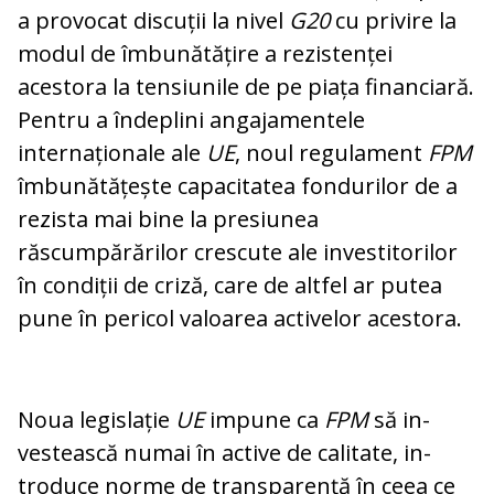
a provocat discuții la nivel
G20
cu privire la
modul de îmbunătățire a rezistenței
acestora la tensiunile de pe piața financiară.
Pentru a îndeplini an­ga­jamentele
internaționale ale
UE
, noul regu­lament
FPM
îmbunătățește capacitatea fon­durilor de a
rezista mai bine la pre­siu­nea
răscumpărărilor crescute ale inves­ti­to­rilor
în condiții de criză, care de altfel ar putea
pune în pericol valoarea activelor aces­tora.
Noua legislație
UE
impune ca
FPM
să in­
vestească numai în active de calitate, in­
troduce norme de transparență în ceea ce