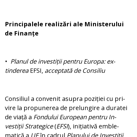
Principalele realizări ale Ministerului
de Finanțe
•
Planul de investiții pentru Europa: ex­
tinderea
EFSI,
acceptată de Consiliu
Consiliul a convenit asupra poziției cu pri­
vire la propunerea de prelungire a du­ratei
de viață a
Fondului European pentru In­
vestiții Strategice
(
EFSI
), inițiativă em­ble­
matică a
UE
în cadrul
Planului de In­ves­tiții