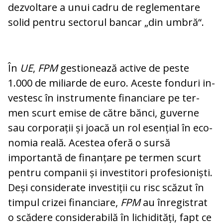
dezvoltare a unui cadru de reglementare
solid pentru sectorul bancar „din umbră“.
În
UE
,
FPM
gestionează active de peste
1.000 de miliarde de euro. Aceste fonduri in­
vestesc în instrumente financiare pe ter­
men scurt emise de către bănci, guverne
sau corporații și joacă un rol esențial în eco­
nomia reală. Acestea oferă o sursă
importantă de finanțare pe termen scurt
pen­tru companii și investitori pro­fe­sio­niști.
Deși considerate investiții cu risc scă­zut în
timpul crizei financiare,
FPM
au înregistrat
o scădere considerabilă în li­chi­dități, fapt ce