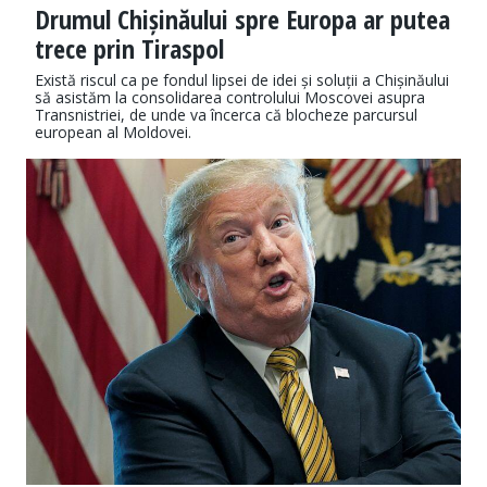
Drumul Chișinăului spre Europa ar putea
trece prin Tiraspol
Există riscul ca pe fondul lipsei de idei și soluții a Chișinăului
să asistăm la consolidarea controlului Moscovei asupra
Transnistriei, de unde va încerca că blocheze parcursul
european al Moldovei.