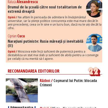
Raluca
Alexandrescu
Drumul de la școală către noul totalitarism de
extremă dreaptă
Opinii /
Ne aflăm în perioada de admitere în învățământul
universitar, iar la științe politice concurența este mai mare decât în
anii precedenți, ceea ce în sine e un lucru bun, dacă nu te uiți decât la
cifre.
Ciprian
Cucu
Narațiuni putiniste: Rusia măreață și inevitabilă
(II)
Opinii /
Moscova este încă suficient de puternică pentru a
destabiliza un stat mai slab și suficient de abilă pentru a-i convinge
pe ceilalți că nu merită să-l apere.
RECOMANDAREA EDITORILOR
Război /
Coșmarul lui Putin: blocada
Crimeei