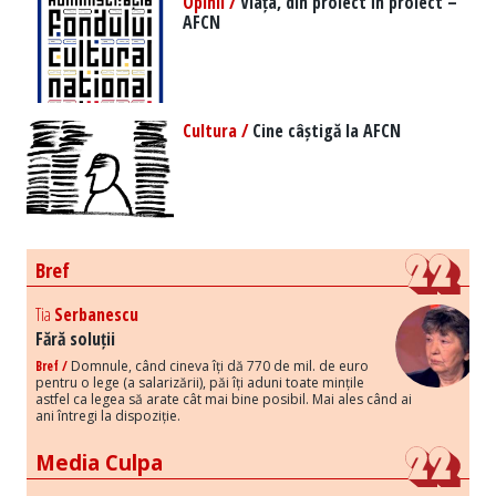
Opinii /
Viața, din proiect în proiect –
AFCN
Cultura /
Cine câștigă la AFCN
Bref
Tia
Serbanescu
Fără soluții
Bref /
Domnule, când cineva îți dă 770 de mil. de euro
pentru o lege (a salarizării), păi îți aduni toate mințile
astfel ca legea să arate cât mai bine posibil. Mai ales când ai
ani întregi la dispoziție.
Media Culpa