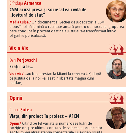
Brîndușa
Armanca
CSM acuză presa și societatea civilă de
„lovitură de stat”
Media Culpa /
Un document al Secției de judecători a CSM
a pus în plină lumină o realitate amară pentru democrație: gruparea
care conduce în prezent destinele justiției s-a transformat într-o
oligarhie periculoasă.
Vis a Vis
Dan
Perjovschi
Frații Tate...
Vis a vis /
...au fost arestați la Miami la cererea UK, după
ce Justiția de la noi i-a lăsat în libertate magna cum
laudae,
Opinii
Corina
Șuteu
Viața, din proiect în proiect – AFCN
Opinii /
Citind pe FB variate și numeroase luări de
poziție despre ultimul concurs de selecție a proiectelor
AFCN, mi-au atras atenția comentariile lui Adrian Șoaită