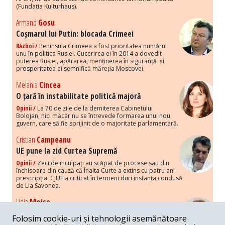
(Fundația Kulturhaus).
Armand
Gosu
Coșmarul lui Putin: blocada Crimeei
Război /
Peninsula Crimeea a fost prioritatea numărul
unu în politica Rusiei. Cucerirea ei în 2014 a dovedit
puterea Rusiei, apărarea, menținerea în siguranță și
prosperitatea ei semnifică măreția Moscovei.
Melania
Cincea
O țară în instabilitate politică majoră
Opinii /
La 70 de zile de la demiterea Cabinetului
Bolojan, nici măcar nu se întrevede formarea unui nou
guvern, care să fie sprijinit de o majoritate parlamentară.
Cristian
Campeanu
UE pune la zid Curtea Supremă
Opinii /
Zeci de inculpați au scăpat de procese sau din
închisoare din cauză că Înalta Curte a extins cu patru ani
prescripția. CJUE a criticat în termeni duri instanța condusă
de Lia Savonea.
Lidia
Moise
Costurile economice ale haosului politic
Folosim cookie-uri și tehnologii asemănătoare