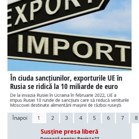
În ciuda sancțiunilor, exporturile UE în
Rusia se ridică la 10 miliarde de euro
De la invazia Rusiei în Ucraina în februarie 2022, UE a
impus Rusiei 10 runde de sancțiuni care să reducă veniturile
Moscovei destinate alimentării mașinii de război rusești.
Înapoi
1
2
3
4
5
6
7
8
Susține presa liberă
Donează pentru Revista22