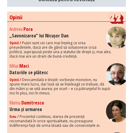
Opinii
Andreea
Pora
„Savonizarea” lui Nicușor Dan
Opinii /
Puțini sunt cei care mai înțeleg ce vrea
președintele, dacă are de gând să soluționeze criza
politică, suprapusă peste una a statului de drept și, mai ales,
dacă mai are un dram de bună-credință.
Mihai
Maci
Datoriile se plătesc
Opinii /
Deocamdată e liniștit: vorbește monoton, nu
spune mare lucru, dar lasă să se înțeleagă ce trebuie, dă
din mâini și se uită aiurea; pe scurt – e ca pătrunjelul în supă:
nici în plus, nici în minus.
Marina
Dumitrescu
Urma și urmarea
Eseu /
Prezentul continuu, starea de prezență
recomandată în orice spiritualitate, nu presupune
indiferența față de urma lăsată sau de consecințele ei.