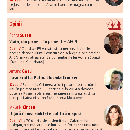
Vis a vis /
...au fost arestați la Miami la cererea UK, după
ce Justiția de la noi i-a lăsat în libertate magna cum
laudae,
Opinii
Corina
Șuteu
Viața, din proiect în proiect – AFCN
Opinii /
Citind pe FB variate și numeroase luări de
poziție despre ultimul concurs de selecție a proiectelor
AFCN, mi-au atras atenția comentariile lui Adrian Șoaită
(Fundația Kulturhaus).
Armand
Gosu
Coșmarul lui Putin: blocada Crimeei
Război /
Peninsula Crimeea a fost prioritatea numărul
unu în politica Rusiei. Cucerirea ei în 2014 a dovedit
puterea Rusiei, apărarea, menținerea în siguranță și
prosperitatea ei semnifică măreția Moscovei.
Melania
Cincea
O țară în instabilitate politică majoră
Opinii /
La 70 de zile de la demiterea Cabinetului
Bolojan, nici măcar nu se întrevede formarea unui nou
guvern, care să fie sprijinit de o majoritate parlamentară.