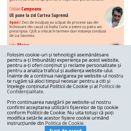
Cristian
Campeanu
UE pune la zid Curtea Supremă
Opinii /
Zeci de inculpați au scăpat de procese sau din
închisoare din cauză că Înalta Curte a extins cu patru ani
prescripția. CJUE a criticat în termeni duri instanța condusă
de Lia Savonea.
Lidia
Moise
Costurile economice ale haosului politic
Folosim cookie-uri și tehnologii asemănătoare
Opinii /
Economia nu poate rezista cu retorica falsă a
pentru a-ți îmbunătăți experiența pe acest website,
susținerii intereselor poporului, care, de fapt, ascunde
pentru a-ți oferi conținut și reclame personalizate și
obsesia menținerii privilegiilor și a averilor unor caste.
pentru a analiza traficul și audiența website-ului.
Înainte de a continua navigarea pe website-ul nostru
Melania
Cincea
te rugăm să aloci timpul necesar pentru a citi și
Noi puseuri de xenofobie din partea românilor
înțelege conținutul Politicii de Cookie și al
Politicii de
„neaoși”
Confidențialitate
.
Opinii /
Periodic, în spațiul public sunt voci care lansează
mesaje xenofobe la adresa câte unui politician care deranjează un
Prin continuarea navigării pe website-ul nostru
anumit grup politico-mediatic, într-un anumit moment.
confirmi acceptarea utilizării fișierelor de tip cookie
conform Politicii de Cookie. Nu uita totuși că poți
Armand
Gosu
modifica setările acestor fișiere cookie urmând
Unirea cu Moldova: modele istorice
instrucțiunile din
Politica de Cookie.
Unire /
Unirea cu Moldova depinde de intensitatea
Sunt de acord