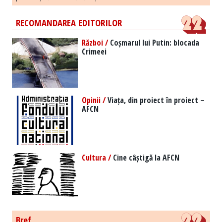
RECOMANDAREA EDITORILOR
Război /
Coșmarul lui Putin: blocada
Crimeei
Opinii /
Viața, din proiect în proiect –
AFCN
Cultura /
Cine câștigă la AFCN
Bref