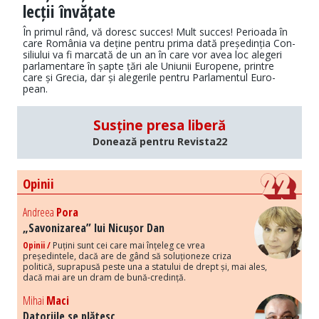
lecții învățate
În primul rând, vă doresc succes! Mult succes! Perioada în
care România va de­ți­ne pentru prima dată președinția Con­
si­liu­lui va fi marcată de un an în care vor avea loc alegeri
parlamentare în șapte țări ale Uniunii Europene, printre
care și Grecia, dar și alegerile pentru Parlamentul Eu­ro­
pean.
Susține presa liberă
Donează pentru Revista22
Opinii
Andreea
Pora
„Savonizarea” lui Nicușor Dan
Opinii /
Puțini sunt cei care mai înțeleg ce vrea
președintele, dacă are de gând să soluționeze criza
politică, suprapusă peste una a statului de drept și, mai ales,
dacă mai are un dram de bună-credință.
Mihai
Maci
Datoriile se plătesc