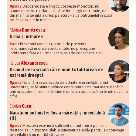
Opinii /
Deocamdată e liniștit: vorbește monoton, nu
spune mare lucru, dar lasă să se înțeleagă ce trebuie, dă
din mâini și se uită aiurea; pe scurt – e ca pătrunjelul în supă:
nici în plus, nici în minus.
Marina
Dumitrescu
Urma și urmarea
Eseu /
Prezentul continuu, starea de prezență
recomandată în orice spiritualitate, nu presupune
indiferența față de urma lăsată sau de consecințele ei.
Raluca
Alexandrescu
Drumul de la școală către noul totalitarism de
extremă dreaptă
Opinii /
Ne aflăm în perioada de admitere în învățământul
universitar, iar la științe politice concurența este mai mare decât în
anii precedenți, ceea ce în sine e un lucru bun, dacă nu te uiți decât la
cifre.
Ciprian
Cucu
Narațiuni putiniste: Rusia măreață și inevitabilă
(II)
Opinii /
Moscova este încă suficient de puternică pentru a
destabiliza un stat mai slab și suficient de abilă pentru a-i convinge
pe ceilalți că nu merită să-l apere.