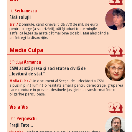
Tia
Serbanescu
Fără soluții
Bref /
Domnule, când cineva îți dă 770 de mil. de euro
pentru o lege (a salarizării), păi îți aduni toate mințile
astfel ca legea să arate cât mai bine posibil. Mai ales când ai
ani întregi la dispoziție.
Media Culpa
Brîndușa
Armanca
CSM acuză presa și societatea civilă de
„lovitură de stat”
Media Culpa /
Un document al Secției de judecători a CSM
a pus în plină lumină o realitate amară pentru democrație: gruparea
care conduce în prezent destinele justiției s-a transformat într-o
oligarhie periculoasă.
Vis a Vis
Dan
Perjovschi
Frații Tate...