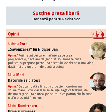
Susține presa liberă
Donează pentru Revista22
Opinii
Andreea
Pora
„Savonizarea” lui Nicușor Dan
Opinii /
Puțini sunt cei care mai înțeleg ce vrea
președintele, dacă are de gând să soluționeze criza
politică, suprapusă peste una a statului de drept și, mai ales,
dacă mai are un dram de bună-credință.
Mihai
Maci
Datoriile se plătesc
Opinii /
Deocamdată e liniștit: vorbește monoton, nu
spune mare lucru, dar lasă să se înțeleagă ce trebuie, dă
din mâini și se uită aiurea; pe scurt – e ca pătrunjelul în supă:
nici în plus, nici în minus.
Marina
Dumitrescu
Urma și urmarea