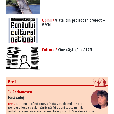
Opinii /
Viața, din proiect în proiect –
AFCN
Cultura /
Cine câștigă la AFCN
Bref
Tia
Serbanescu
Fără soluții
Bref /
Domnule, când cineva îți dă 770 de mil. de euro
pentru o lege (a salarizării), păi îți aduni toate mințile
astfel ca legea să arate cât mai bine posibil. Mai ales când ai