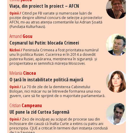
Viața, din proiect în proiect – AFCN
Opinii /
Citind pe FB variate și numeroase luări de
poziție despre ultimul concurs de selecție a proiectelor
AFCN, mi-au atras atenția comentariile lui Adrian Șoaită
(Fundația Kulturhaus).
Armand
Gosu
Coșmarul lui Putin: blocada Crimeei
Război /
Peninsula Crimeea a fost prioritatea numărul
unu în politica Rusiei. Cucerirea ei în 2014 a dovedit
puterea Rusiei, apărarea, menținerea în siguranță și
prosperitatea ei semnifică măreția Moscovei.
Melania
Cincea
O țară în instabilitate politică majoră
Opinii /
La 70 de zile de la demiterea Cabinetului
Bolojan, nici măcar nu se întrevede formarea unui nou
guvern, care să fie sprijinit de o majoritate parlamentară.
Cristian
Campeanu
UE pune la zid Curtea Supremă
Opinii /
Zeci de inculpați au scăpat de procese sau din
închisoare din cauză că Înalta Curte a extins cu patru ani
prescripția. CJUE a criticat în termeni duri instanța condusă
de Lia Savonea.