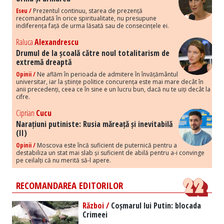
Eseu /
Prezentul continuu, starea de prezență
recomandată în orice spiritualitate, nu presupune
indiferența față de urma lăsată sau de consecințele ei.
Raluca
Alexandrescu
Drumul de la școală către noul totalitarism de
extremă dreaptă
Opinii /
Ne aflăm în perioada de admitere în învățământul
universitar, iar la științe politice concurența este mai mare decât în
anii precedenți, ceea ce în sine e un lucru bun, dacă nu te uiți decât la
cifre.
Ciprian
Cucu
Narațiuni putiniste: Rusia măreață și inevitabilă
(II)
Opinii /
Moscova este încă suficient de puternică pentru a
destabiliza un stat mai slab și suficient de abilă pentru a-i convinge
pe ceilalți că nu merită să-l apere.
RECOMANDAREA EDITORILOR
Război /
Coșmarul lui Putin: blocada
Crimeei