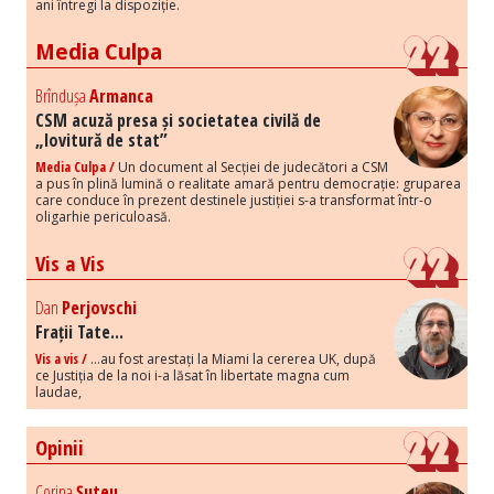
ani întregi la dispoziție.
Media Culpa
Brîndușa
Armanca
CSM acuză presa și societatea civilă de
„lovitură de stat”
Media Culpa /
Un document al Secției de judecători a CSM
a pus în plină lumină o realitate amară pentru democrație: gruparea
care conduce în prezent destinele justiției s-a transformat într-o
oligarhie periculoasă.
Vis a Vis
Dan
Perjovschi
Frații Tate...
Vis a vis /
...au fost arestați la Miami la cererea UK, după
ce Justiția de la noi i-a lăsat în libertate magna cum
laudae,
Opinii
Corina
Șuteu