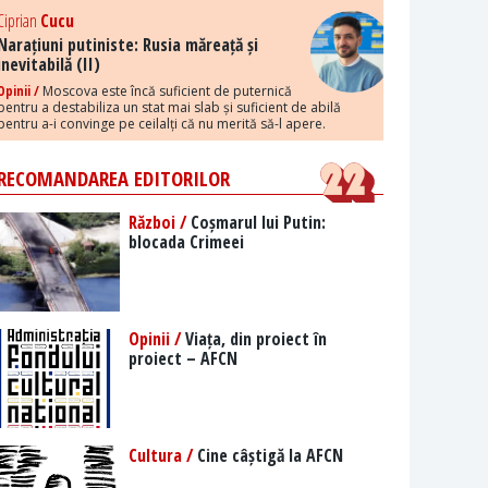
Ciprian
Cucu
Narațiuni putiniste: Rusia măreață și
inevitabilă (II)
Opinii /
Moscova este încă suficient de puternică
pentru a destabiliza un stat mai slab și suficient de abilă
pentru a-i convinge pe ceilalți că nu merită să-l apere.
RECOMANDAREA EDITORILOR
Război /
Coșmarul lui Putin:
blocada Crimeei
Opinii /
Viața, din proiect în
proiect – AFCN
Cultura /
Cine câștigă la AFCN