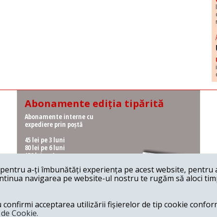
Abonamente ediția tipărită
Abonamente interne cu
expediere prin poștă
45 lei pe 3 luni
80 lei pe 6 luni
150 lei pe 1 an
entru a-ți îmbunătăți experiența pe acest website, pentru a-
Abonamente interne cu
ontinua navigarea pe website-ul nostru te rugăm să aloci timpu
ridicare de la redacție
36 lei pe 3 luni
62 lei pe 6 luni
onfirmi acceptarea utilizării fișierelor de tip cookie conform
115 lei pe 1 an
a de Cookie.