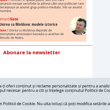
lansează mesaje xenofobe la adresa câte unui politician care
deranjează un anumit grup politico-mediatic, într-un anumit
moment.
Armand
Gosu
Unirea cu Moldova: modele istorice
Unire /
Unirea cu Moldova depinde de
intensitatea amenințării haosului și anarhiei de
dincolo de Nistru.
Abonare la newsletter
ți oferi conținut și reclame personalizate și pentru a anali
l necesar pentru a citi și înțelege conținutul Politicii de Co
 Politicii de Cookie. Nu uita totuși că poți modifica setările 