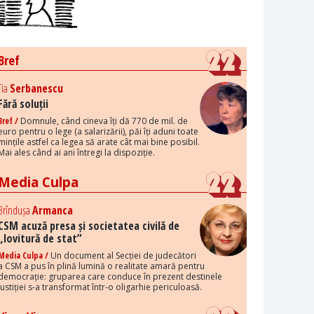
Bref
Tia
Serbanescu
Fără soluții
Bref /
Domnule, când cineva îți dă 770 de mil. de
euro pentru o lege (a salarizării), păi îți aduni toate
mințile astfel ca legea să arate cât mai bine posibil.
Mai ales când ai ani întregi la dispoziție.
Media Culpa
Brîndușa
Armanca
CSM acuză presa și societatea civilă de
„lovitură de stat”
Media Culpa /
Un document al Secției de judecători
a CSM a pus în plină lumină o realitate amară pentru
democrație: gruparea care conduce în prezent destinele
justiției s-a transformat într-o oligarhie periculoasă.