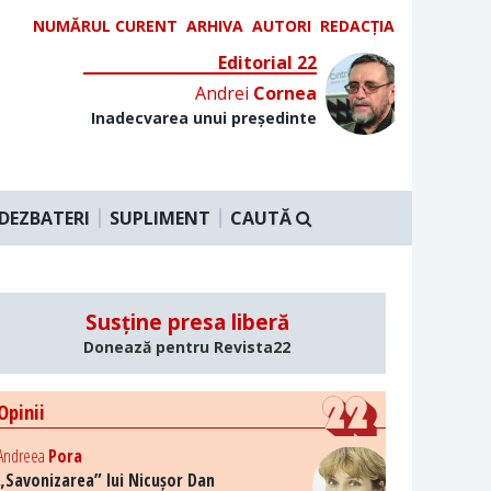
NUMĂRUL CURENT
ARHIVA
AUTORI
REDACȚIA
Editorial 22
Andrei
Cornea
Inadecvarea unui președinte
DEZBATERI
SUPLIMENT
CAUTĂ
Susține presa liberă
Donează pentru Revista22
Opinii
Andreea
Pora
„Savonizarea” lui Nicușor Dan