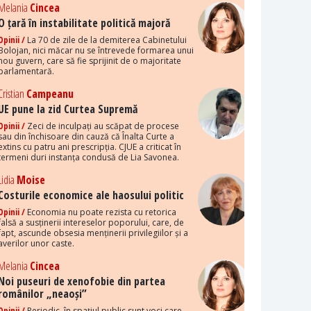
Melania
Cincea
O țară în instabilitate politică majoră
Opinii /
La 70 de zile de la demiterea Cabinetului
Bolojan, nici măcar nu se întrevede formarea unui
nou guvern, care să fie sprijinit de o majoritate
parlamentară.
Cristian
Campeanu
UE pune la zid Curtea Supremă
Opinii /
Zeci de inculpați au scăpat de procese
sau din închisoare din cauză că Înalta Curte a
extins cu patru ani prescripția. CJUE a criticat în
termeni duri instanța condusă de Lia Savonea.
Lidia
Moise
Costurile economice ale haosului politic
Opinii /
Economia nu poate rezista cu retorica
falsă a susținerii intereselor poporului, care, de
fapt, ascunde obsesia menținerii privilegiilor și a
averilor unor caste.
Melania
Cincea
Noi puseuri de xenofobie din partea
românilor „neaoși”
Opinii /
Periodic, în spațiul public sunt voci care