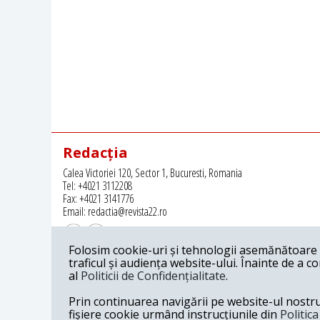
Redacția
Calea Victoriei 120, Sector 1, Bucuresti, Romania
Tel: +4021 3112208
Fax: +4021 3141776
Email: redactia@revista22.ro
Folosim cookie-uri și tehnologii asemănătoare p
traficul și audiența website-ului. Înainte de a c
al
Politicii de Confidențialitate
.
Revista 22 este editata de
Grupul pentru Dialog Social
Prin continuarea navigării pe website-ul nostru c
fișiere cookie urmând instrucțiunile din
Politic