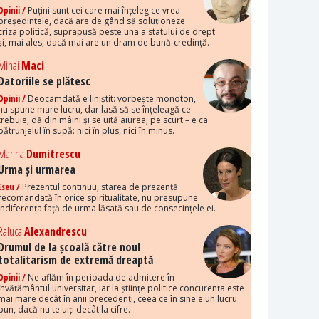
Opinii /
Puțini sunt cei care mai înțeleg ce vrea
președintele, dacă are de gând să soluționeze
criza politică, suprapusă peste una a statului de drept
și, mai ales, dacă mai are un dram de bună-credință.
Mihai
Maci
Datoriile se plătesc
Opinii /
Deocamdată e liniștit: vorbește monoton,
nu spune mare lucru, dar lasă să se înțeleagă ce
trebuie, dă din mâini și se uită aiurea; pe scurt – e ca
pătrunjelul în supă: nici în plus, nici în minus.
Marina
Dumitrescu
Urma și urmarea
Eseu /
Prezentul continuu, starea de prezență
recomandată în orice spiritualitate, nu presupune
indiferența față de urma lăsată sau de consecințele ei.
Raluca
Alexandrescu
Drumul de la școală către noul
totalitarism de extremă dreaptă
Opinii /
Ne aflăm în perioada de admitere în
învățământul universitar, iar la științe politice concurența este
mai mare decât în anii precedenți, ceea ce în sine e un lucru
bun, dacă nu te uiți decât la cifre.