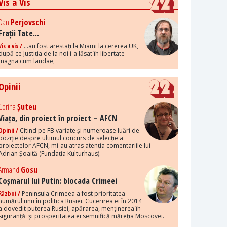
Vis a Vis
Dan
Perjovschi
Frații Tate...
Vis a vis /
...au fost arestați la Miami la cererea UK,
după ce Justiția de la noi i-a lăsat în libertate
magna cum laudae,
Opinii
Corina
Șuteu
Viața, din proiect în proiect – AFCN
Opinii /
Citind pe FB variate și numeroase luări de
poziție despre ultimul concurs de selecție a
proiectelor AFCN, mi-au atras atenția comentariile lui
Adrian Șoaită (Fundația Kulturhaus).
Armand
Gosu
Coșmarul lui Putin: blocada Crimeei
Război /
Peninsula Crimeea a fost prioritatea
numărul unu în politica Rusiei. Cucerirea ei în 2014
a dovedit puterea Rusiei, apărarea, menținerea în
siguranță și prosperitatea ei semnifică măreția Moscovei.