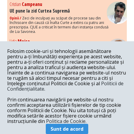
Cristian
Campeanu
UE pune la zid Curtea Supremă
Opinii /
Zeci de inculpați au scăpat de procese sau din
închisoare din cauză că Înalta Curte a extins cu patru ani
prescripția. CJUE a criticat în termeni duri instanța condusă
de Lia Savonea.
Lidia
Moise
Costurile economice ale haosului politic
Folosim cookie-uri și tehnologii asemănătoare
Opinii /
Economia nu poate rezista cu retorica falsă a
pentru a-ți îmbunătăți experiența pe acest website,
susținerii intereselor poporului, care, de fapt, ascunde
pentru a-ți oferi conținut și reclame personalizate și
obsesia menținerii privilegiilor și a averilor unor caste.
pentru a analiza traficul și audiența website-ului.
Înainte de a continua navigarea pe website-ul nostru
Melania
Cincea
te rugăm să aloci timpul necesar pentru a citi și
Noi puseuri de xenofobie din partea românilor
înțelege conținutul Politicii de Cookie și al
Politicii de
„neaoși”
Confidențialitate
.
Opinii /
Periodic, în spațiul public sunt voci care lansează
mesaje xenofobe la adresa câte unui politician care deranjează un
Prin continuarea navigării pe website-ul nostru
anumit grup politico-mediatic, într-un anumit moment.
confirmi acceptarea utilizării fișierelor de tip cookie
conform Politicii de Cookie. Nu uita totuși că poți
Armand
Gosu
modifica setările acestor fișiere cookie urmând
Unirea cu Moldova: modele istorice
instrucțiunile din
Politica de Cookie.
Unire /
Unirea cu Moldova depinde de intensitatea
Sunt de acord
amenințării haosului și anarhiei de dincolo de Nistru.