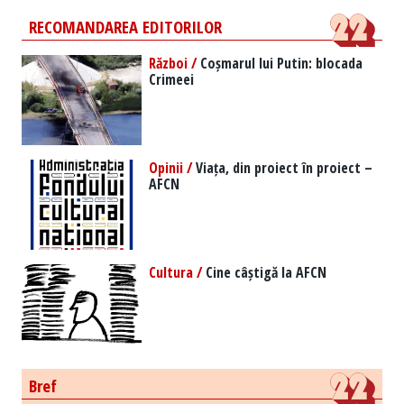
RECOMANDAREA EDITORILOR
Război /
Coșmarul lui Putin: blocada
Crimeei
Opinii /
Viața, din proiect în proiect –
AFCN
Cultura /
Cine câștigă la AFCN
Bref