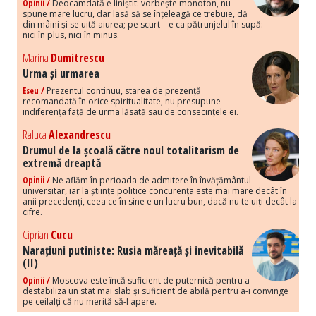
Opinii /
Deocamdată e liniștit: vorbește monoton, nu
spune mare lucru, dar lasă să se înțeleagă ce trebuie, dă
din mâini și se uită aiurea; pe scurt – e ca pătrunjelul în supă:
nici în plus, nici în minus.
Marina
Dumitrescu
Urma și urmarea
Eseu /
Prezentul continuu, starea de prezență
recomandată în orice spiritualitate, nu presupune
indiferența față de urma lăsată sau de consecințele ei.
Raluca
Alexandrescu
Drumul de la școală către noul totalitarism de
extremă dreaptă
Opinii /
Ne aflăm în perioada de admitere în învățământul
universitar, iar la științe politice concurența este mai mare decât în
anii precedenți, ceea ce în sine e un lucru bun, dacă nu te uiți decât la
cifre.
Ciprian
Cucu
Narațiuni putiniste: Rusia măreață și inevitabilă
(II)
Opinii /
Moscova este încă suficient de puternică pentru a
destabiliza un stat mai slab și suficient de abilă pentru a-i convinge
pe ceilalți că nu merită să-l apere.