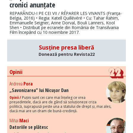
cronici anunțate
REPARÂNDU-I PE CEI VII / RÉPARER LES VIVANTS (Franţa-
Belgia, 2016) • Regia: Katell Quillévéré • Cu: Tahar Rahim,
Emmanuelle Seigner, Anne Dorval, Bouli Lanners, Kool
Shen • Distribuit pe ecranele din România de Transilvania
Film începând cu 10 noiembrie 2017.
Susține presa liberă
Donează pentru Revista22
Opinii
Andreea
Pora
„Savonizarea” lui Nicușor Dan
Opinii /
Puțini sunt cei care mai înțeleg ce vrea
președintele, dacă are de gând să soluționeze criza
politică, suprapusă peste una a statului de drept și, mai ales,
dacă mai are un dram de bună-credință.
Mihai
Maci
Datoriile se plătesc