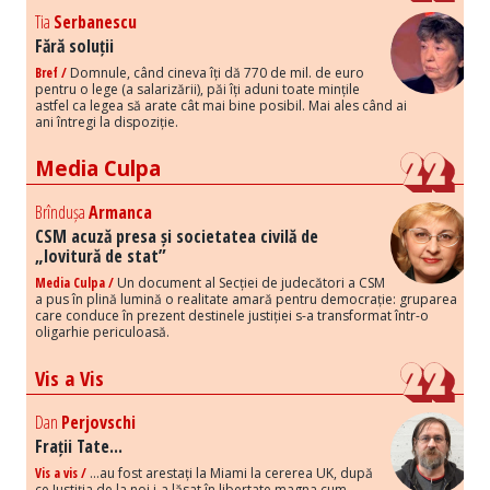
Tia
Serbanescu
Fără soluții
Bref /
Domnule, când cineva îți dă 770 de mil. de euro
pentru o lege (a salarizării), păi îți aduni toate mințile
astfel ca legea să arate cât mai bine posibil. Mai ales când ai
ani întregi la dispoziție.
Media Culpa
Brîndușa
Armanca
CSM acuză presa și societatea civilă de
„lovitură de stat”
Media Culpa /
Un document al Secției de judecători a CSM
a pus în plină lumină o realitate amară pentru democrație: gruparea
care conduce în prezent destinele justiției s-a transformat într-o
oligarhie periculoasă.
Vis a Vis
Dan
Perjovschi
Frații Tate...
Vis a vis /
...au fost arestați la Miami la cererea UK, după
ce Justiția de la noi i-a lăsat în libertate magna cum