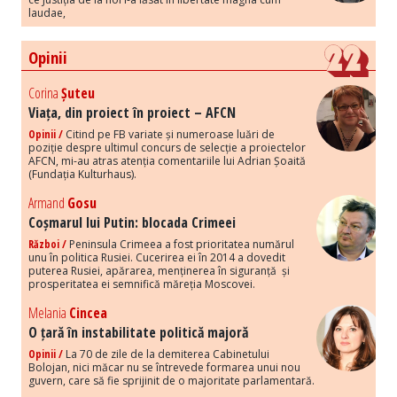
laudae,
Opinii
Corina
Șuteu
Viața, din proiect în proiect – AFCN
Opinii /
Citind pe FB variate și numeroase luări de
poziție despre ultimul concurs de selecție a proiectelor
AFCN, mi-au atras atenția comentariile lui Adrian Șoaită
(Fundația Kulturhaus).
Armand
Gosu
Coșmarul lui Putin: blocada Crimeei
Război /
Peninsula Crimeea a fost prioritatea numărul
unu în politica Rusiei. Cucerirea ei în 2014 a dovedit
puterea Rusiei, apărarea, menținerea în siguranță și
prosperitatea ei semnifică măreția Moscovei.
Melania
Cincea
O țară în instabilitate politică majoră
Opinii /
La 70 de zile de la demiterea Cabinetului
Bolojan, nici măcar nu se întrevede formarea unui nou
guvern, care să fie sprijinit de o majoritate parlamentară.