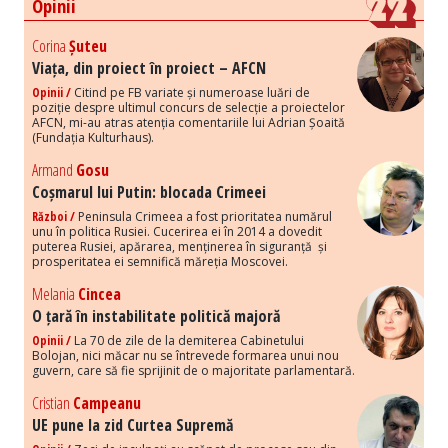
Opinii
Corina
Șuteu
Viața, din proiect în proiect – AFCN
Opinii /
Citind pe FB variate și numeroase luări de
poziție despre ultimul concurs de selecție a proiectelor
AFCN, mi-au atras atenția comentariile lui Adrian Șoaită
(Fundația Kulturhaus).
Armand
Gosu
Coșmarul lui Putin: blocada Crimeei
Război /
Peninsula Crimeea a fost prioritatea numărul
unu în politica Rusiei. Cucerirea ei în 2014 a dovedit
puterea Rusiei, apărarea, menținerea în siguranță și
prosperitatea ei semnifică măreția Moscovei.
Melania
Cincea
O țară în instabilitate politică majoră
Opinii /
La 70 de zile de la demiterea Cabinetului
Bolojan, nici măcar nu se întrevede formarea unui nou
guvern, care să fie sprijinit de o majoritate parlamentară.
Cristian
Campeanu
UE pune la zid Curtea Supremă