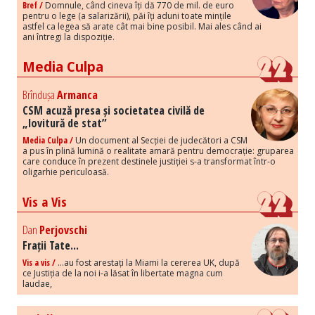
Bref /
Domnule, când cineva îți dă 770 de mil. de euro
pentru o lege (a salarizării), păi îți aduni toate mințile
astfel ca legea să arate cât mai bine posibil. Mai ales când ai
ani întregi la dispoziție.
Media Culpa
Brîndușa
Armanca
CSM acuză presa și societatea civilă de
„lovitură de stat”
Media Culpa /
Un document al Secției de judecători a CSM
a pus în plină lumină o realitate amară pentru democrație: gruparea
care conduce în prezent destinele justiției s-a transformat într-o
oligarhie periculoasă.
Vis a Vis
Dan
Perjovschi
Frații Tate...
Vis a vis /
...au fost arestați la Miami la cererea UK, după
ce Justiția de la noi i-a lăsat în libertate magna cum
laudae,