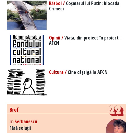
Război /
Coșmarul lui Putin: blocada
Crimeei
Opinii /
Viața, din proiect în proiect –
AFCN
Cultura /
Cine câștigă la AFCN
Bref
Tia
Serbanescu
Fără soluții