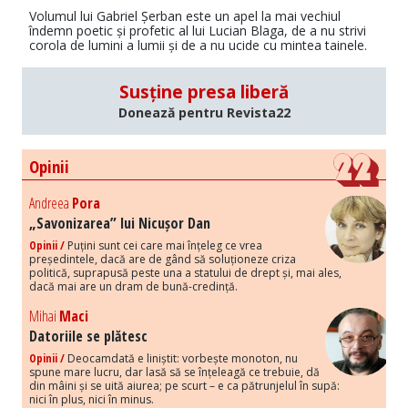
Volumul lui Gabriel Șerban este un apel la mai vechiul
îndemn poetic și profetic al lui Lucian Blaga, de a nu strivi
corola de lumini a lumii și de a nu ucide cu mintea tainele.
Susține presa liberă
Donează pentru Revista22
Opinii
Andreea
Pora
„Savonizarea” lui Nicușor Dan
Opinii /
Puțini sunt cei care mai înțeleg ce vrea
președintele, dacă are de gând să soluționeze criza
politică, suprapusă peste una a statului de drept și, mai ales,
dacă mai are un dram de bună-credință.
Mihai
Maci
Datoriile se plătesc
Opinii /
Deocamdată e liniștit: vorbește monoton, nu
spune mare lucru, dar lasă să se înțeleagă ce trebuie, dă
din mâini și se uită aiurea; pe scurt – e ca pătrunjelul în supă:
nici în plus, nici în minus.