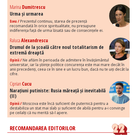
Marina
Dumitrescu
Urma și urmarea
Eseu /
Prezentul continuu, starea de prezență
recomandată în orice spiritualitate, nu presupune
indiferența față de urma lăsată sau de consecințele ei.
Raluca
Alexandrescu
Drumul de la școală către noul totalitarism de
extremă dreaptă
Opinii /
Ne aflăm în perioada de admitere în învățământul
universitar, iar la științe politice concurența este mai mare decât în
anii precedenți, ceea ce în sine e un lucru bun, dacă nu te uiți decât la
cifre.
Ciprian
Cucu
Narațiuni putiniste: Rusia măreață și inevitabilă
(II)
Opinii /
Moscova este încă suficient de puternică pentru a
destabiliza un stat mai slab și suficient de abilă pentru a-i convinge
pe ceilalți că nu merită să-l apere.
RECOMANDAREA EDITORILOR