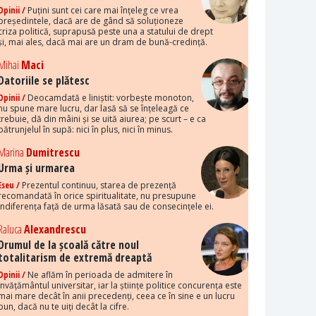
Opinii /
Puțini sunt cei care mai înțeleg ce vrea
președintele, dacă are de gând să soluționeze
criza politică, suprapusă peste una a statului de drept
și, mai ales, dacă mai are un dram de bună-credință.
Mihai
Maci
Datoriile se plătesc
Opinii /
Deocamdată e liniștit: vorbește monoton,
nu spune mare lucru, dar lasă să se înțeleagă ce
trebuie, dă din mâini și se uită aiurea; pe scurt – e ca
pătrunjelul în supă: nici în plus, nici în minus.
Marina
Dumitrescu
Urma și urmarea
Eseu /
Prezentul continuu, starea de prezență
recomandată în orice spiritualitate, nu presupune
indiferența față de urma lăsată sau de consecințele ei.
Raluca
Alexandrescu
Drumul de la școală către noul
totalitarism de extremă dreaptă
Opinii /
Ne aflăm în perioada de admitere în
învățământul universitar, iar la științe politice concurența este
mai mare decât în anii precedenți, ceea ce în sine e un lucru
bun, dacă nu te uiți decât la cifre.