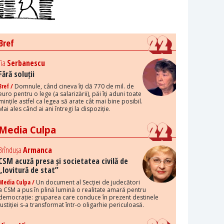
Bref
Tia
Serbanescu
Fără soluții
Bref /
Domnule, când cineva îți dă 770 de mil. de
euro pentru o lege (a salarizării), păi îți aduni toate
mințile astfel ca legea să arate cât mai bine posibil.
Mai ales când ai ani întregi la dispoziție.
Media Culpa
Brîndușa
Armanca
CSM acuză presa și societatea civilă de
„lovitură de stat”
Media Culpa /
Un document al Secției de judecători
a CSM a pus în plină lumină o realitate amară pentru
democrație: gruparea care conduce în prezent destinele
justiției s-a transformat într-o oligarhie periculoasă.