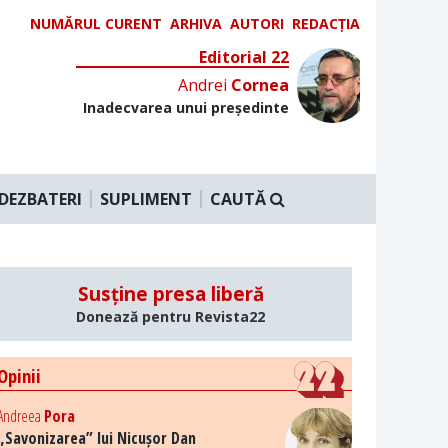
NUMĂRUL CURENT
ARHIVA
AUTORI
REDACȚIA
Editorial 22
Andrei
Cornea
Inadecvarea unui președinte
DEZBATERI
SUPLIMENT
CAUTĂ
Susține presa liberă
Donează pentru Revista22
Opinii
Andreea
Pora
„Savonizarea” lui Nicușor Dan