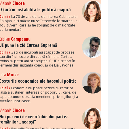
Melania
Cincea
O țară în instabilitate politică majoră
Opinii /
La 70 de zile de la demiterea Cabinetului
Bolojan, nici măcar nu se întrevede formarea unui
nou guvern, care să fie sprijinit de o majoritate
parlamentară.
Cristian
Campeanu
UE pune la zid Curtea Supremă
Opinii /
Zeci de inculpați au scăpat de procese
sau din închisoare din cauză că Înalta Curte a
extins cu patru ani prescripția. CJUE a criticat în
termeni duri instanța condusă de Lia Savonea.
Lidia
Moise
Costurile economice ale haosului politic
Opinii /
Economia nu poate rezista cu retorica
falsă a susținerii intereselor poporului, care, de
fapt, ascunde obsesia menținerii privilegiilor și a
averilor unor caste.
Melania
Cincea
Noi puseuri de xenofobie din partea
românilor „neaoși”
Opinii /
Periodic, în spațiul public sunt voci care