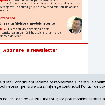
lansează mesaje xenofobe la adresa câte unui politician care
deranjează un anumit grup politico-mediatic, într-un anumit
moment.
Armand
Gosu
Unirea cu Moldova: modele istorice
Unire /
Unirea cu Moldova depinde de
intensitatea amenințării haosului și anarhiei de
dincolo de Nistru.
Abonare la newsletter
ți oferi conținut și reclame personalizate și pentru a anali
l necesar pentru a citi și înțelege conținutul Politicii de Co
 Politicii de Cookie. Nu uita totuși că poți modifica setările 