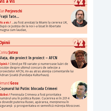
Vis a Vis
Dan
Perjovschi
Frații Tate...
Vis a vis /
...au fost arestați la Miami la cererea UK,
după ce Justiția de la noi i-a lăsat în libertate
magna cum laudae,
Opinii
Corina
Șuteu
Viața, din proiect în proiect – AFCN
Opinii /
Citind pe FB variate și numeroase luări de
poziție despre ultimul concurs de selecție a
proiectelor AFCN, mi-au atras atenția comentariile lui
Adrian Șoaită (Fundația Kulturhaus).
Armand
Gosu
Coșmarul lui Putin: blocada Crimeei
Război /
Peninsula Crimeea a fost prioritatea
numărul unu în politica Rusiei. Cucerirea ei în 2014
a dovedit puterea Rusiei, apărarea, menținerea în
siguranță și prosperitatea ei semnifică măreția Moscovei.