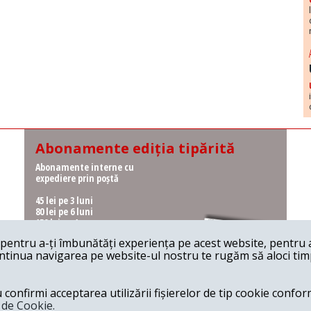
Abonamente ediția tipărită
Abonamente interne cu
expediere prin poștă
45 lei pe 3 luni
80 lei pe 6 luni
150 lei pe 1 an
entru a-ți îmbunătăți experiența pe acest website, pentru a-
Abonamente interne cu
ontinua navigarea pe website-ul nostru te rugăm să aloci timpu
ridicare de la redacție
36 lei pe 3 luni
62 lei pe 6 luni
onfirmi acceptarea utilizării fișierelor de tip cookie conform
115 lei pe 1 an
a de Cookie.