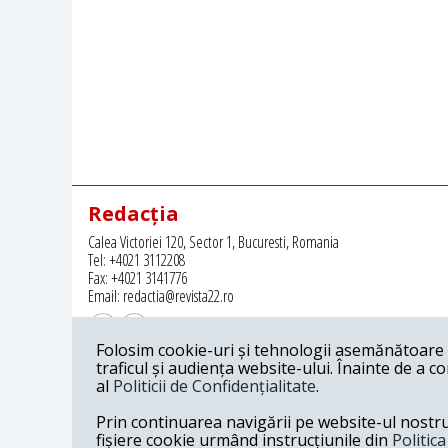
Redacția
Calea Victoriei 120, Sector 1, Bucuresti, Romania
Tel: +4021 3112208
Fax: +4021 3141776
Email: redactia@revista22.ro
Folosim cookie-uri și tehnologii asemănătoare p
traficul și audiența website-ului. Înainte de a c
al
Politicii de Confidențialitate
.
Revista 22 este editata de
Grupul pentru Dialog Social
Prin continuarea navigării pe website-ul nostru c
fișiere cookie urmând instrucțiunile din
Politic