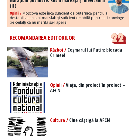
Narațiuni putiniste: Rusia măreață și inevitabilă
(II)
Opinii /
Moscova este încă suficient de puternică pentru a
destabiliza un stat mai slab și suficient de abilă pentru a-i convinge
pe ceilalți că nu merită să-l apere.
RECOMANDAREA EDITORILOR
Război /
Coșmarul lui Putin: blocada
Crimeei
Opinii /
Viața, din proiect în proiect –
AFCN
Cultura /
Cine câștigă la AFCN