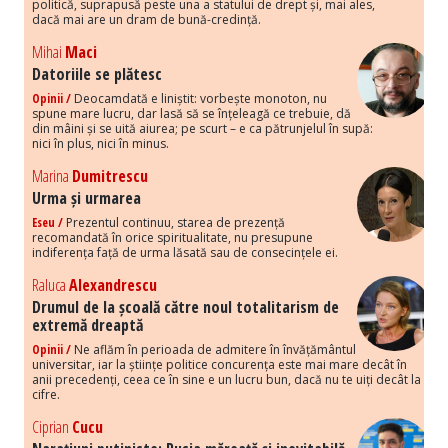
politică, suprapusă peste una a statului de drept și, mai ales,
dacă mai are un dram de bună-credință.
Mihai
Maci
Datoriile se plătesc
Opinii /
Deocamdată e liniștit: vorbește monoton, nu
spune mare lucru, dar lasă să se înțeleagă ce trebuie, dă
din mâini și se uită aiurea; pe scurt – e ca pătrunjelul în supă:
nici în plus, nici în minus.
Marina
Dumitrescu
Urma și urmarea
Eseu /
Prezentul continuu, starea de prezență
recomandată în orice spiritualitate, nu presupune
indiferența față de urma lăsată sau de consecințele ei.
Raluca
Alexandrescu
Drumul de la școală către noul totalitarism de
extremă dreaptă
Opinii /
Ne aflăm în perioada de admitere în învățământul
universitar, iar la științe politice concurența este mai mare decât în
anii precedenți, ceea ce în sine e un lucru bun, dacă nu te uiți decât la
cifre.
Ciprian
Cucu