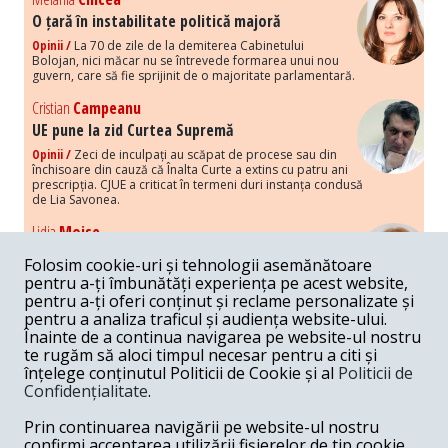
O țară în instabilitate politică majoră
Opinii /
La 70 de zile de la demiterea Cabinetului
Bolojan, nici măcar nu se întrevede formarea unui nou
guvern, care să fie sprijinit de o majoritate parlamentară.
Cristian
Campeanu
UE pune la zid Curtea Supremă
Opinii /
Zeci de inculpați au scăpat de procese sau din
închisoare din cauză că Înalta Curte a extins cu patru ani
prescripția. CJUE a criticat în termeni duri instanța condusă
de Lia Savonea.
Lidia
Moise
Costurile economice ale haosului politic
Folosim cookie-uri și tehnologii asemănătoare
Opinii /
Economia nu poate rezista cu retorica falsă a
pentru a-ți îmbunătăți experiența pe acest website,
susținerii intereselor poporului, care, de fapt, ascunde
pentru a-ți oferi conținut și reclame personalizate și
obsesia menținerii privilegiilor și a averilor unor caste.
pentru a analiza traficul și audiența website-ului.
Înainte de a continua navigarea pe website-ul nostru
Melania
Cincea
te rugăm să aloci timpul necesar pentru a citi și
Noi puseuri de xenofobie din partea românilor
înțelege conținutul Politicii de Cookie și al
Politicii de
„neaoși”
Confidențialitate
.
Opinii /
Periodic, în spațiul public sunt voci care lansează
mesaje xenofobe la adresa câte unui politician care deranjează un
Prin continuarea navigării pe website-ul nostru
anumit grup politico-mediatic, într-un anumit moment.
confirmi acceptarea utilizării fișierelor de tip cookie