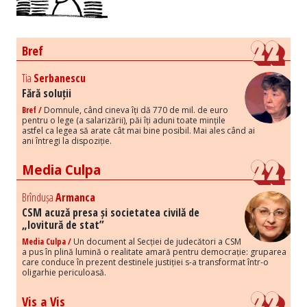
Bref
Tia
Serbanescu
Fără soluții
Bref /
Domnule, când cineva îți dă 770 de mil. de euro
pentru o lege (a salarizării), păi îți aduni toate mințile
astfel ca legea să arate cât mai bine posibil. Mai ales când ai
ani întregi la dispoziție.
Media Culpa
Brîndușa
Armanca
CSM acuză presa și societatea civilă de
„lovitură de stat”
Media Culpa /
Un document al Secției de judecători a CSM
a pus în plină lumină o realitate amară pentru democrație: gruparea
care conduce în prezent destinele justiției s-a transformat într-o
oligarhie periculoasă.
Vis a Vis