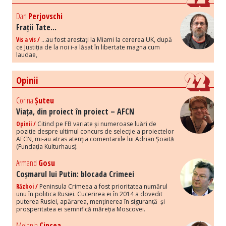
Dan
Perjovschi
Frații Tate...
Vis a vis /
...au fost arestați la Miami la cererea UK, după
ce Justiția de la noi i-a lăsat în libertate magna cum
laudae,
Opinii
Corina
Șuteu
Viața, din proiect în proiect – AFCN
Opinii /
Citind pe FB variate și numeroase luări de
poziție despre ultimul concurs de selecție a proiectelor
AFCN, mi-au atras atenția comentariile lui Adrian Șoaită
(Fundația Kulturhaus).
Armand
Gosu
Coșmarul lui Putin: blocada Crimeei
Război /
Peninsula Crimeea a fost prioritatea numărul
unu în politica Rusiei. Cucerirea ei în 2014 a dovedit
puterea Rusiei, apărarea, menținerea în siguranță și
prosperitatea ei semnifică măreția Moscovei.
Melania
Cincea