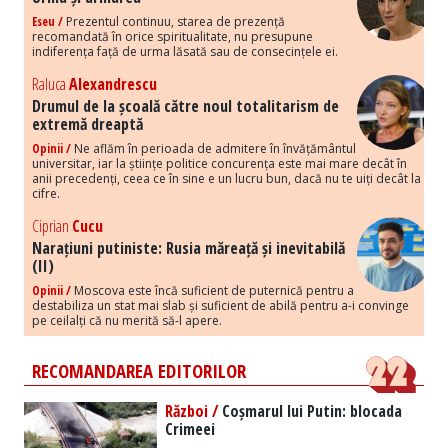
Eseu /
Prezentul continuu, starea de prezență
recomandată în orice spiritualitate, nu presupune
indiferența față de urma lăsată sau de consecințele ei.
Raluca
Alexandrescu
Drumul de la școală către noul totalitarism de
extremă dreaptă
Opinii /
Ne aflăm în perioada de admitere în învățământul
universitar, iar la științe politice concurența este mai mare decât în
anii precedenți, ceea ce în sine e un lucru bun, dacă nu te uiți decât la
cifre.
Ciprian
Cucu
Narațiuni putiniste: Rusia măreață și inevitabilă
(II)
Opinii /
Moscova este încă suficient de puternică pentru a
destabiliza un stat mai slab și suficient de abilă pentru a-i convinge
pe ceilalți că nu merită să-l apere.
RECOMANDAREA EDITORILOR
Război /
Coșmarul lui Putin: blocada
Crimeei