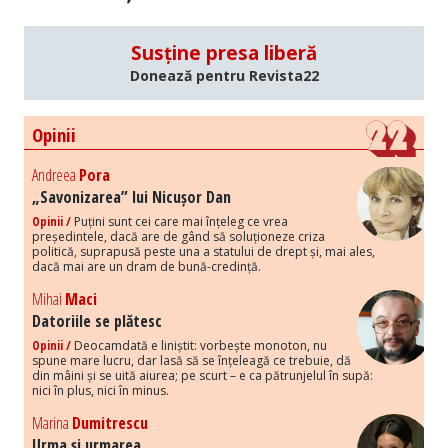
Susține presa liberă
Donează pentru Revista22
Opinii
Andreea
Pora
„Savonizarea” lui Nicușor Dan
Opinii /
Puțini sunt cei care mai înțeleg ce vrea
președintele, dacă are de gând să soluționeze criza
politică, suprapusă peste una a statului de drept și, mai ales,
dacă mai are un dram de bună-credință.
Mihai
Maci
Datoriile se plătesc
Opinii /
Deocamdată e liniștit: vorbește monoton, nu
spune mare lucru, dar lasă să se înțeleagă ce trebuie, dă
din mâini și se uită aiurea; pe scurt – e ca pătrunjelul în supă:
nici în plus, nici în minus.
Marina
Dumitrescu
Urma și urmarea