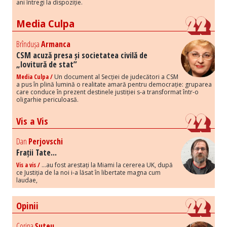
ani întregi la dispoziție.
Media Culpa
Brîndușa
Armanca
CSM acuză presa și societatea civilă de
„lovitură de stat”
Media Culpa /
Un document al Secției de judecători a CSM
a pus în plină lumină o realitate amară pentru democrație: gruparea
care conduce în prezent destinele justiției s-a transformat într-o
oligarhie periculoasă.
Vis a Vis
Dan
Perjovschi
Frații Tate...
Vis a vis /
...au fost arestați la Miami la cererea UK, după
ce Justiția de la noi i-a lăsat în libertate magna cum
laudae,
Opinii
Corina
Șuteu