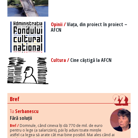
Opinii /
Viața, din proiect în proiect –
AFCN
Cultura /
Cine câștigă la AFCN
Bref
Tia
Serbanescu
Fără soluții
Bref /
Domnule, când cineva îți dă 770 de mil. de euro
pentru o lege (a salarizării), păi îți aduni toate mințile
astfel ca legea să arate cât mai bine posibil. Mai ales când ai