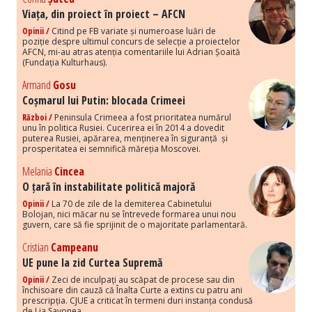
Viața, din proiect în proiect – AFCN
Opinii /
Citind pe FB variate și numeroase luări de
poziție despre ultimul concurs de selecție a proiectelor
AFCN, mi-au atras atenția comentariile lui Adrian Șoaită
(Fundația Kulturhaus).
Armand
Gosu
Coșmarul lui Putin: blocada Crimeei
Război /
Peninsula Crimeea a fost prioritatea numărul
unu în politica Rusiei. Cucerirea ei în 2014 a dovedit
puterea Rusiei, apărarea, menținerea în siguranță și
prosperitatea ei semnifică măreția Moscovei.
Melania
Cincea
O țară în instabilitate politică majoră
Opinii /
La 70 de zile de la demiterea Cabinetului
Bolojan, nici măcar nu se întrevede formarea unui nou
guvern, care să fie sprijinit de o majoritate parlamentară.
Cristian
Campeanu
UE pune la zid Curtea Supremă
Opinii /
Zeci de inculpați au scăpat de procese sau din
închisoare din cauză că Înalta Curte a extins cu patru ani
prescripția. CJUE a criticat în termeni duri instanța condusă
de Lia Savonea.