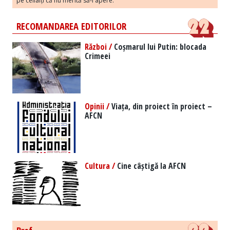
pe ceilalți că nu merită să-l apere.
RECOMANDAREA EDITORILOR
Război /
Coșmarul lui Putin: blocada
Crimeei
Opinii /
Viața, din proiect în proiect –
AFCN
Cultura /
Cine câștigă la AFCN