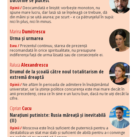
Datoriile se plătesc
Opinii /
Deocamdată e liniștit: vorbește monoton, nu
spune mare lucru, dar lasă să se înțeleagă ce trebuie, dă
din mâini și se uită aiurea; pe scurt – e ca pătrunjelul în supă:
nici în plus, nici în minus.
Marina
Dumitrescu
Urma și urmarea
Eseu /
Prezentul continuu, starea de prezență
recomandată în orice spiritualitate, nu presupune
indiferența față de urma lăsată sau de consecințele ei.
Raluca
Alexandrescu
Drumul de la școală către noul totalitarism de
extremă dreaptă
Opinii /
Ne aflăm în perioada de admitere în învățământul
universitar, iar la științe politice concurența este mai mare decât în
anii precedenți, ceea ce în sine e un lucru bun, dacă nu te uiți decât la
cifre.
Ciprian
Cucu
Narațiuni putiniste: Rusia măreață și inevitabilă
(II)
Opinii /
Moscova este încă suficient de puternică pentru a
destabiliza un stat mai slab și suficient de abilă pentru a-i convinge