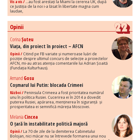
Vis a vis /
...au fost arestați la Miami la cererea UK, după
ce Justiția de la noi i-a lăsat în libertate magna cum
laudae,
Opinii
Corina
Șuteu
Viața, din proiect în proiect – AFCN
Opinii /
Citind pe FB variate și numeroase luări de
poziție despre ultimul concurs de selecție a proiectelor
AFCN, mi-au atras atenția comentariile lui Adrian Șoaită
(Fundația Kulturhaus).
Armand
Gosu
Coșmarul lui Putin: blocada Crimeei
Război /
Peninsula Crimeea a fost prioritatea numărul
unu în politica Rusiei. Cucerirea ei în 2014 a dovedit
puterea Rusiei, apărarea, menținerea în siguranță și
prosperitatea ei semnifică măreția Moscovei.
Melania
Cincea
O țară în instabilitate politică majoră
Opinii /
La 70 de zile de la demiterea Cabinetului
Bolojan, nici măcar nu se întrevede formarea unui nou