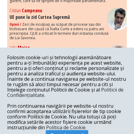
guvern, care să fie sprijinit de o majoritate parlamentară.
Cristian
Campeanu
UE pune la zid Curtea Supremă
Opinii /
Zeci de inculpați au scăpat de procese sau din
închisoare din cauză că Înalta Curte a extins cu patru ani
prescripția. CJUE a criticat în termeni duri instanța condusă
de Lia Savonea.
Lidia
Moise
Costurile economice ale haosului politic
Folosim cookie-uri și tehnologii asemănătoare
Opinii /
Economia nu poate rezista cu retorica falsă a
pentru a-ți îmbunătăți experiența pe acest website,
susținerii intereselor poporului, care, de fapt, ascunde
pentru a-ți oferi conținut și reclame personalizate și
obsesia menținerii privilegiilor și a averilor unor caste.
pentru a analiza traficul și audiența website-ului.
Înainte de a continua navigarea pe website-ul nostru
Melania
Cincea
te rugăm să aloci timpul necesar pentru a citi și
Noi puseuri de xenofobie din partea românilor
înțelege conținutul Politicii de Cookie și al
Politicii de
„neaoși”
Confidențialitate
.
Opinii /
Periodic, în spațiul public sunt voci care lansează
mesaje xenofobe la adresa câte unui politician care deranjează un
Prin continuarea navigării pe website-ul nostru
anumit grup politico-mediatic, într-un anumit moment.
confirmi acceptarea utilizării fișierelor de tip cookie
conform Politicii de Cookie. Nu uita totuși că poți
Armand
Gosu
modifica setările acestor fișiere cookie urmând
Unirea cu Moldova: modele istorice
instrucțiunile din
Politica de Cookie.
Unire /
Unirea cu Moldova depinde de intensitatea