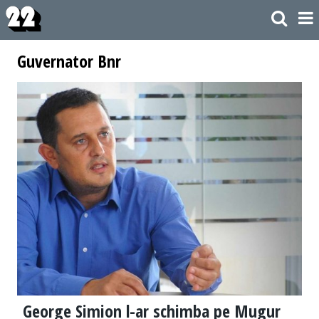
Guvernator Bnr
George Simion l-ar schimba pe Mugur