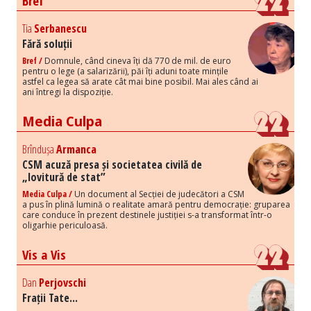
Bref
Tia
Serbanescu
Fără soluții
Bref /
Domnule, când cineva îți dă 770 de mil. de euro
pentru o lege (a salarizării), păi îți aduni toate mințile
astfel ca legea să arate cât mai bine posibil. Mai ales când ai
ani întregi la dispoziție.
Media Culpa
Brîndușa
Armanca
CSM acuză presa și societatea civilă de
„lovitură de stat”
Media Culpa /
Un document al Secției de judecători a CSM
a pus în plină lumină o realitate amară pentru democrație: gruparea
care conduce în prezent destinele justiției s-a transformat într-o
oligarhie periculoasă.
Vis a Vis
Dan
Perjovschi
Frații Tate...