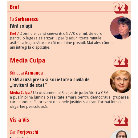
Bref
Tia
Serbanescu
Fără soluții
Bref /
Domnule, când cineva îți dă 770 de mil. de euro
pentru o lege (a salarizării), păi îți aduni toate mințile
astfel ca legea să arate cât mai bine posibil. Mai ales când ai
ani întregi la dispoziție.
Media Culpa
Brîndușa
Armanca
CSM acuză presa și societatea civilă de
„lovitură de stat”
Media Culpa /
Un document al Secției de judecători a CSM
a pus în plină lumină o realitate amară pentru democrație: gruparea
care conduce în prezent destinele justiției s-a transformat într-o
oligarhie periculoasă.
Vis a Vis
Dan
Perjovschi