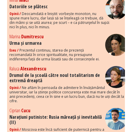
Mihai
Maci
Datoriile se plătesc
Opinii /
Deocamdată e liniștit: vorbește monoton, nu
spune mare lucru, dar lasă să se înțeleagă ce trebuie, dă
din mâini și se uită aiurea; pe scurt – e ca pătrunjelul în supă:
nici în plus, nici în minus.
Marina
Dumitrescu
Urma și urmarea
Eseu /
Prezentul continuu, starea de prezență
recomandată în orice spiritualitate, nu presupune
indiferența față de urma lăsată sau de consecințele ei.
Raluca
Alexandrescu
Drumul de la școală către noul totalitarism de
extremă dreaptă
Opinii /
Ne aflăm în perioada de admitere în învățământul
universitar, iar la științe politice concurența este mai mare decât în
anii precedenți, ceea ce în sine e un lucru bun, dacă nu te uiți decât la
cifre.
Ciprian
Cucu
Narațiuni putiniste: Rusia măreață și inevitabilă
(II)
Opinii /
Moscova este încă suficient de puternică pentru a