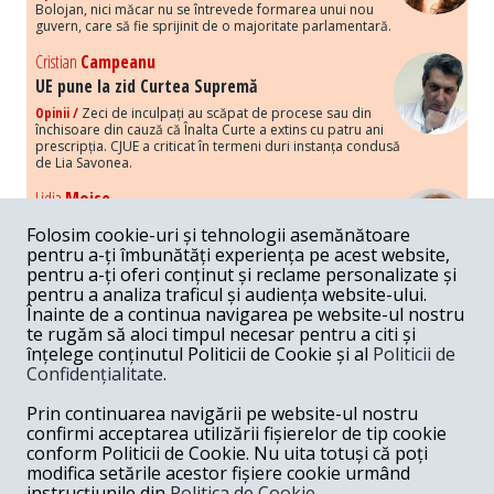
Bolojan, nici măcar nu se întrevede formarea unui nou
guvern, care să fie sprijinit de o majoritate parlamentară.
Cristian
Campeanu
UE pune la zid Curtea Supremă
Opinii /
Zeci de inculpați au scăpat de procese sau din
închisoare din cauză că Înalta Curte a extins cu patru ani
prescripția. CJUE a criticat în termeni duri instanța condusă
de Lia Savonea.
Lidia
Moise
Costurile economice ale haosului politic
Folosim cookie-uri și tehnologii asemănătoare
Opinii /
Economia nu poate rezista cu retorica falsă a
pentru a-ți îmbunătăți experiența pe acest website,
susținerii intereselor poporului, care, de fapt, ascunde
pentru a-ți oferi conținut și reclame personalizate și
obsesia menținerii privilegiilor și a averilor unor caste.
pentru a analiza traficul și audiența website-ului.
Înainte de a continua navigarea pe website-ul nostru
Melania
Cincea
te rugăm să aloci timpul necesar pentru a citi și
Noi puseuri de xenofobie din partea românilor
înțelege conținutul Politicii de Cookie și al
Politicii de
„neaoși”
Confidențialitate
.
Opinii /
Periodic, în spațiul public sunt voci care lansează
mesaje xenofobe la adresa câte unui politician care deranjează un
Prin continuarea navigării pe website-ul nostru
anumit grup politico-mediatic, într-un anumit moment.
confirmi acceptarea utilizării fișierelor de tip cookie
conform Politicii de Cookie. Nu uita totuși că poți
Armand
Gosu
modifica setările acestor fișiere cookie urmând
Unirea cu Moldova: modele istorice
instrucțiunile din
Politica de Cookie.