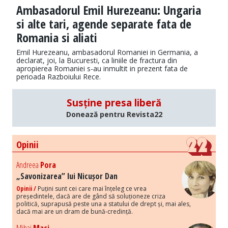
Ambasadorul Emil Hurezeanu: Ungaria
si alte tari, agende separate fata de
Romania si aliati
Emil Hurezeanu, ambasadorul Romaniei in Germania, a
declarat, joi, la Bucuresti, ca liniile de fractura din
apropierea Romaniei s-au inmultit in prezent fata de
perioada Razboiului Rece.
Susține presa liberă
Donează pentru Revista22
Opinii
Andreea
Pora
„Savonizarea” lui Nicușor Dan
Opinii /
Puțini sunt cei care mai înțeleg ce vrea
președintele, dacă are de gând să soluționeze criza
politică, suprapusă peste una a statului de drept și, mai ales,
dacă mai are un dram de bună-credință.