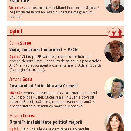
Frații Tate...
Vis a vis /
...au fost arestați la Miami la cererea UK, după
ce Justiția de la noi i-a lăsat în libertate magna cum
laudae,
Opinii
Corina
Șuteu
Viața, din proiect în proiect – AFCN
Opinii /
Citind pe FB variate și numeroase luări de
poziție despre ultimul concurs de selecție a proiectelor
AFCN, mi-au atras atenția comentariile lui Adrian Șoaită
(Fundația Kulturhaus).
Armand
Gosu
Coșmarul lui Putin: blocada Crimeei
Război /
Peninsula Crimeea a fost prioritatea numărul
unu în politica Rusiei. Cucerirea ei în 2014 a dovedit
puterea Rusiei, apărarea, menținerea în siguranță și
prosperitatea ei semnifică măreția Moscovei.
Melania
Cincea
O țară în instabilitate politică majoră
Opinii /
La 70 de zile de la demiterea Cabinetului