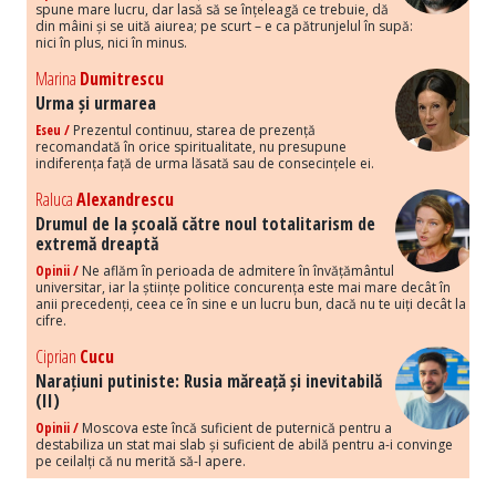
spune mare lucru, dar lasă să se înțeleagă ce trebuie, dă
din mâini și se uită aiurea; pe scurt – e ca pătrunjelul în supă:
nici în plus, nici în minus.
Marina
Dumitrescu
Urma și urmarea
Eseu /
Prezentul continuu, starea de prezență
recomandată în orice spiritualitate, nu presupune
indiferența față de urma lăsată sau de consecințele ei.
Raluca
Alexandrescu
Drumul de la școală către noul totalitarism de
extremă dreaptă
Opinii /
Ne aflăm în perioada de admitere în învățământul
universitar, iar la științe politice concurența este mai mare decât în
anii precedenți, ceea ce în sine e un lucru bun, dacă nu te uiți decât la
cifre.
Ciprian
Cucu
Narațiuni putiniste: Rusia măreață și inevitabilă
(II)
Opinii /
Moscova este încă suficient de puternică pentru a
destabiliza un stat mai slab și suficient de abilă pentru a-i convinge
pe ceilalți că nu merită să-l apere.