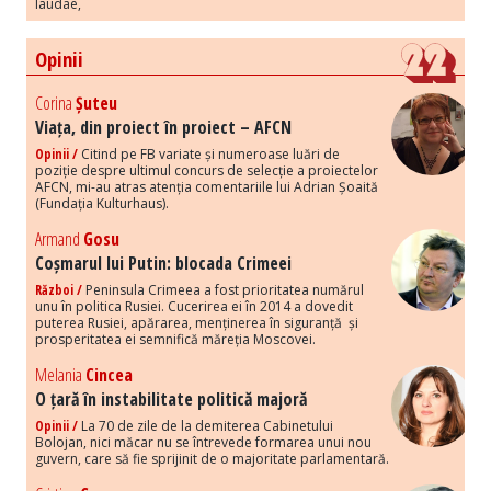
laudae,
Opinii
Corina
Șuteu
Viața, din proiect în proiect – AFCN
Opinii /
Citind pe FB variate și numeroase luări de
poziție despre ultimul concurs de selecție a proiectelor
AFCN, mi-au atras atenția comentariile lui Adrian Șoaită
(Fundația Kulturhaus).
Armand
Gosu
Coșmarul lui Putin: blocada Crimeei
Război /
Peninsula Crimeea a fost prioritatea numărul
unu în politica Rusiei. Cucerirea ei în 2014 a dovedit
puterea Rusiei, apărarea, menținerea în siguranță și
prosperitatea ei semnifică măreția Moscovei.
Melania
Cincea
O țară în instabilitate politică majoră
Opinii /
La 70 de zile de la demiterea Cabinetului
Bolojan, nici măcar nu se întrevede formarea unui nou
guvern, care să fie sprijinit de o majoritate parlamentară.