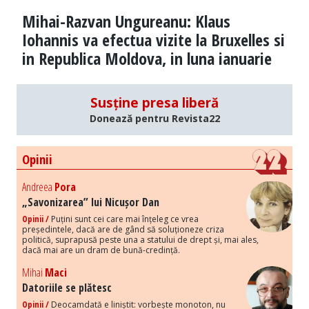
Mihai-Razvan Ungureanu: Klaus
Iohannis va efectua vizite la Bruxelles si
in Republica Moldova, in luna ianuarie
Susține presa liberă
Donează pentru Revista22
Opinii
Andreea
Pora
„Savonizarea” lui Nicușor Dan
Opinii /
Puțini sunt cei care mai înțeleg ce vrea
președintele, dacă are de gând să soluționeze criza
politică, suprapusă peste una a statului de drept și, mai ales,
dacă mai are un dram de bună-credință.
Mihai
Maci
Datoriile se plătesc
Opinii /
Deocamdată e liniștit: vorbește monoton, nu