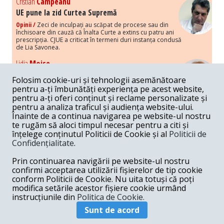
Cristian
Campeanu
UE pune la zid Curtea Supremă
Opinii /
Zeci de inculpați au scăpat de procese sau din
închisoare din cauză că Înalta Curte a extins cu patru ani
prescripția. CJUE a criticat în termeni duri instanța condusă
de Lia Savonea.
Lidia
Moise
Costurile economice ale haosului politic
Folosim cookie-uri și tehnologii asemănătoare
Opinii /
Economia nu poate rezista cu retorica falsă a
pentru a-ți îmbunătăți experiența pe acest website,
susținerii intereselor poporului, care, de fapt, ascunde
pentru a-ți oferi conținut și reclame personalizate și
obsesia menținerii privilegiilor și a averilor unor caste.
pentru a analiza traficul și audiența website-ului.
Înainte de a continua navigarea pe website-ul nostru
Melania
Cincea
te rugăm să aloci timpul necesar pentru a citi și
Noi puseuri de xenofobie din partea românilor
înțelege conținutul Politicii de Cookie și al
Politicii de
„neaoși”
Confidențialitate
.
Opinii /
Periodic, în spațiul public sunt voci care lansează
mesaje xenofobe la adresa câte unui politician care deranjează un
Prin continuarea navigării pe website-ul nostru
anumit grup politico-mediatic, într-un anumit moment.
confirmi acceptarea utilizării fișierelor de tip cookie
conform Politicii de Cookie. Nu uita totuși că poți
Armand
Gosu
modifica setările acestor fișiere cookie urmând
Unirea cu Moldova: modele istorice
instrucțiunile din
Politica de Cookie.
Unire /
Unirea cu Moldova depinde de intensitatea
Sunt de acord
amenințării haosului și anarhiei de dincolo de Nistru.