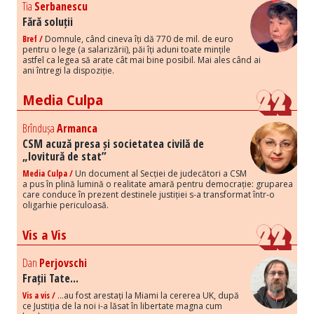
Tia
Serbanescu
Fără soluții
Bref /
Domnule, când cineva îți dă 770 de mil. de euro
pentru o lege (a salarizării), păi îți aduni toate mințile
astfel ca legea să arate cât mai bine posibil. Mai ales când ai
ani întregi la dispoziție.
Media Culpa
Brîndușa
Armanca
CSM acuză presa și societatea civilă de
„lovitură de stat”
Media Culpa /
Un document al Secției de judecători a CSM
a pus în plină lumină o realitate amară pentru democrație: gruparea
care conduce în prezent destinele justiției s-a transformat într-o
oligarhie periculoasă.
Vis a Vis
Dan
Perjovschi
Frații Tate...
Vis a vis /
...au fost arestați la Miami la cererea UK, după
ce Justiția de la noi i-a lăsat în libertate magna cum