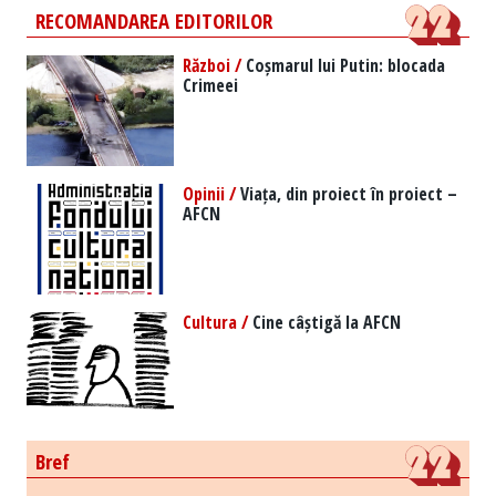
RECOMANDAREA EDITORILOR
Război /
Coșmarul lui Putin: blocada
Crimeei
Opinii /
Viața, din proiect în proiect –
AFCN
Cultura /
Cine câștigă la AFCN
Bref