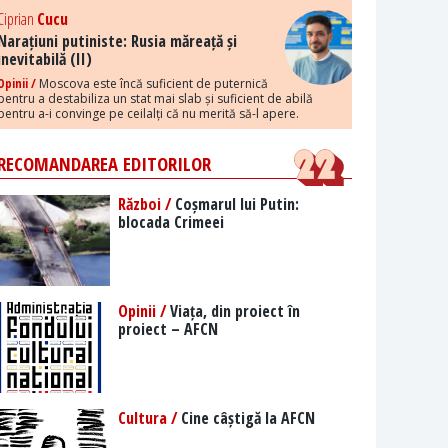
Ciprian
Cucu
Narațiuni putiniste: Rusia măreață și
inevitabilă (II)
Opinii /
Moscova este încă suficient de puternică
pentru a destabiliza un stat mai slab și suficient de abilă
pentru a-i convinge pe ceilalți că nu merită să-l apere.
RECOMANDAREA EDITORILOR
Război /
Coșmarul lui Putin:
blocada Crimeei
Opinii /
Viața, din proiect în
proiect – AFCN
Cultura /
Cine câștigă la AFCN