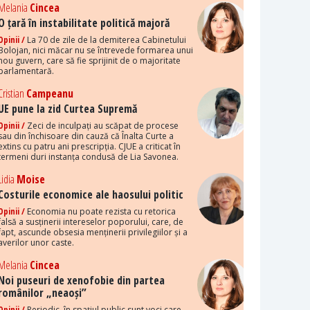
Melania
Cincea
O țară în instabilitate politică majoră
Opinii /
La 70 de zile de la demiterea Cabinetului
Bolojan, nici măcar nu se întrevede formarea unui
nou guvern, care să fie sprijinit de o majoritate
parlamentară.
Cristian
Campeanu
UE pune la zid Curtea Supremă
Opinii /
Zeci de inculpați au scăpat de procese
sau din închisoare din cauză că Înalta Curte a
extins cu patru ani prescripția. CJUE a criticat în
termeni duri instanța condusă de Lia Savonea.
Lidia
Moise
Costurile economice ale haosului politic
Opinii /
Economia nu poate rezista cu retorica
falsă a susținerii intereselor poporului, care, de
fapt, ascunde obsesia menținerii privilegiilor și a
averilor unor caste.
Melania
Cincea
Noi puseuri de xenofobie din partea
românilor „neaoși”
Opinii /
Periodic, în spațiul public sunt voci care