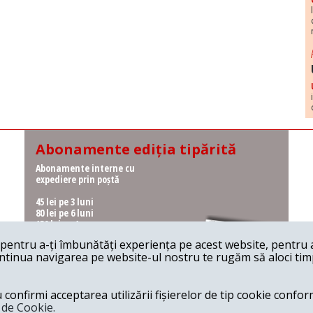
Abonamente ediția tipărită
Abonamente interne cu
expediere prin poștă
45 lei pe 3 luni
80 lei pe 6 luni
150 lei pe 1 an
entru a-ți îmbunătăți experiența pe acest website, pentru a-
Abonamente interne cu
ontinua navigarea pe website-ul nostru te rugăm să aloci timpu
ridicare de la redacție
36 lei pe 3 luni
62 lei pe 6 luni
onfirmi acceptarea utilizării fișierelor de tip cookie conform
115 lei pe 1 an
a de Cookie.