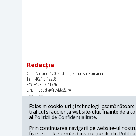
Redacția
Calea Victoriei 120, Sector 1, Bucuresti, Romania
Tel: +4021 3112208
Fax: +4021 3141776
Email: redactia@revista22.ro
Folosim cookie-uri și tehnologii asemănătoare p
traficul și audiența website-ului. Înainte de a c
al
Politicii de Confidențialitate
.
Revista 22 este editata de
Grupul pentru Dialog Social
Prin continuarea navigării pe website-ul nostru c
fișiere cookie urmând instrucțiunile din
Politic