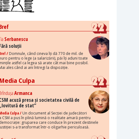
Bref
Tia
Serbanescu
Fără soluții
Bref /
Domnule, când cineva îți dă 770 de mil. de
euro pentru o lege (a salarizării), păi îți aduni toate
mințile astfel ca legea să arate cât mai bine posibil.
Mai ales când ai ani întregi la dispoziție.
Media Culpa
Brîndușa
Armanca
CSM acuză presa și societatea civilă de
„lovitură de stat”
Media Culpa /
Un document al Secției de judecători
a CSM a pus în plină lumină o realitate amară pentru
democrație: gruparea care conduce în prezent destinele
justiției s-a transformat într-o oligarhie periculoasă.