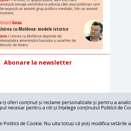
lansează mesaje xenofobe la adresa câte unui politician care
deranjează un anumit grup politico-mediatic, într-un anumit
moment.
Armand
Gosu
Unirea cu Moldova: modele istorice
Unire /
Unirea cu Moldova depinde de
intensitatea amenințării haosului și anarhiei de
dincolo de Nistru.
Abonare la newsletter
ți oferi conținut și reclame personalizate și pentru a anali
l necesar pentru a citi și înțelege conținutul Politicii de Co
 Politicii de Cookie. Nu uita totuși că poți modifica setările 