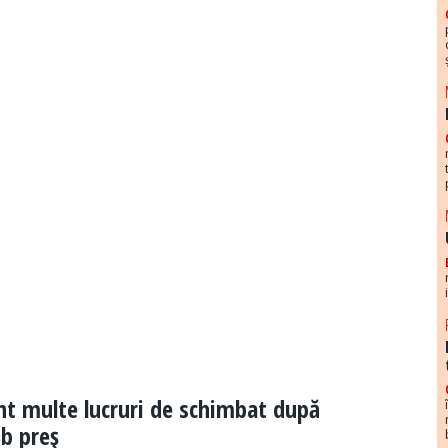
unt multe lucruri de schimbat după
ub preş