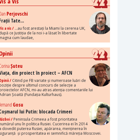
Vis a Vis
Dan
Perjovschi
Frații Tate...
Vis a vis /
...au fost arestați la Miami la cererea UK,
după ce Justiția de la noi i-a lăsat în libertate
magna cum laudae,
Opinii
Corina
Șuteu
Viața, din proiect în proiect – AFCN
Opinii /
Citind pe FB variate și numeroase luări de
poziție despre ultimul concurs de selecție a
proiectelor AFCN, mi-au atras atenția comentariile lui
Adrian Șoaită (Fundația Kulturhaus).
Armand
Gosu
Coșmarul lui Putin: blocada Crimeei
Război /
Peninsula Crimeea a fost prioritatea
numărul unu în politica Rusiei. Cucerirea ei în 2014
a dovedit puterea Rusiei, apărarea, menținerea în
siguranță și prosperitatea ei semnifică măreția Moscovei.