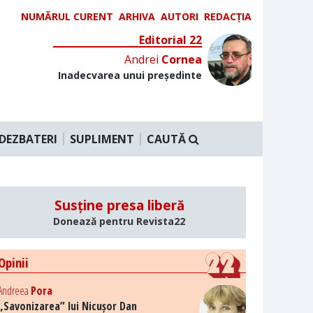
NUMĂRUL CURENT
ARHIVA
AUTORI
REDACȚIA
Editorial 22
Andrei
Cornea
Inadecvarea unui președinte
DEZBATERI
SUPLIMENT
CAUTĂ
Susține presa liberă
Donează pentru Revista22
Opinii
Andreea
Pora
„Savonizarea” lui Nicușor Dan