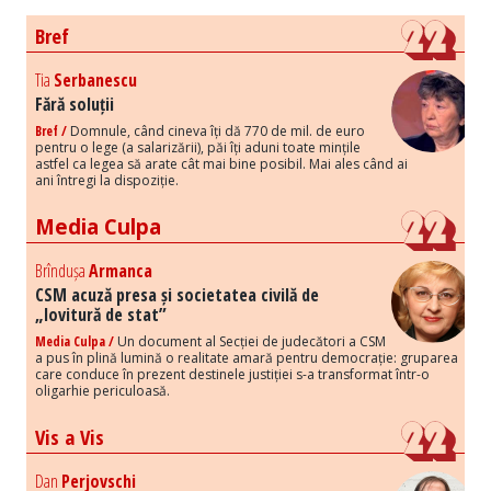
Bref
Tia
Serbanescu
Fără soluții
Bref /
Domnule, când cineva îți dă 770 de mil. de euro
pentru o lege (a salarizării), păi îți aduni toate mințile
astfel ca legea să arate cât mai bine posibil. Mai ales când ai
ani întregi la dispoziție.
Media Culpa
Brîndușa
Armanca
CSM acuză presa și societatea civilă de
„lovitură de stat”
Media Culpa /
Un document al Secției de judecători a CSM
a pus în plină lumină o realitate amară pentru democrație: gruparea
care conduce în prezent destinele justiției s-a transformat într-o
oligarhie periculoasă.
Vis a Vis
Dan
Perjovschi