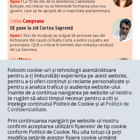
Opinii /
La 70 de zile de la demiterea Cabinetului
Bolojan, nici măcar nu se întrevede formarea unui nou
guvern, care să fie sprijinit de o majoritate parlamentară.
Cristian
Campeanu
UE pune la zid Curtea Supremă
Opinii /
Zeci de inculpați au scăpat de procese sau din
închisoare din cauză că Înalta Curte a extins cu patru ani
prescripția. CJUE a criticat în termeni duri instanța condusă
de Lia Savonea.
Lidia
Moise
Costurile economice ale haosului politic
Folosim cookie-uri și tehnologii asemănătoare
Opinii /
Economia nu poate rezista cu retorica falsă a
pentru a-ți îmbunătăți experiența pe acest website,
susținerii intereselor poporului, care, de fapt, ascunde
pentru a-ți oferi conținut și reclame personalizate și
obsesia menținerii privilegiilor și a averilor unor caste.
pentru a analiza traficul și audiența website-ului.
Înainte de a continua navigarea pe website-ul nostru
Melania
Cincea
te rugăm să aloci timpul necesar pentru a citi și
Noi puseuri de xenofobie din partea românilor
înțelege conținutul Politicii de Cookie și al
Politicii de
„neaoși”
Confidențialitate
.
Opinii /
Periodic, în spațiul public sunt voci care lansează
mesaje xenofobe la adresa câte unui politician care deranjează un
Prin continuarea navigării pe website-ul nostru
anumit grup politico-mediatic, într-un anumit moment.
confirmi acceptarea utilizării fișierelor de tip cookie
conform Politicii de Cookie. Nu uita totuși că poți
Armand
Gosu
modifica setările acestor fișiere cookie urmând