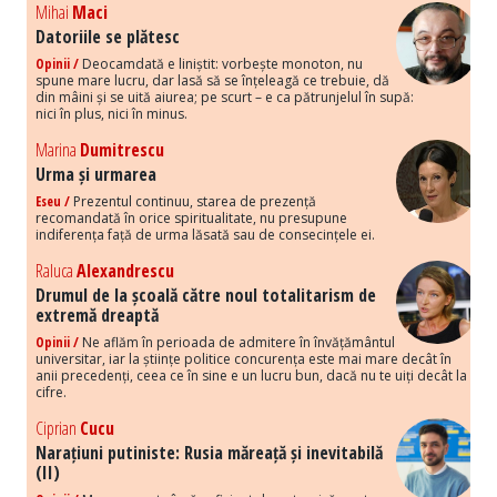
Mihai
Maci
Datoriile se plătesc
Opinii /
Deocamdată e liniștit: vorbește monoton, nu
spune mare lucru, dar lasă să se înțeleagă ce trebuie, dă
din mâini și se uită aiurea; pe scurt – e ca pătrunjelul în supă:
nici în plus, nici în minus.
Marina
Dumitrescu
Urma și urmarea
Eseu /
Prezentul continuu, starea de prezență
recomandată în orice spiritualitate, nu presupune
indiferența față de urma lăsată sau de consecințele ei.
Raluca
Alexandrescu
Drumul de la școală către noul totalitarism de
extremă dreaptă
Opinii /
Ne aflăm în perioada de admitere în învățământul
universitar, iar la științe politice concurența este mai mare decât în
anii precedenți, ceea ce în sine e un lucru bun, dacă nu te uiți decât la
cifre.
Ciprian
Cucu
Narațiuni putiniste: Rusia măreață și inevitabilă
(II)