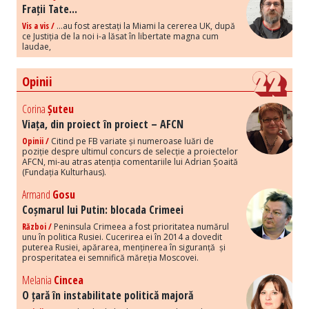
Frații Tate...
Vis a vis /
...au fost arestați la Miami la cererea UK, după
ce Justiția de la noi i-a lăsat în libertate magna cum
laudae,
Opinii
Corina
Șuteu
Viața, din proiect în proiect – AFCN
Opinii /
Citind pe FB variate și numeroase luări de
poziție despre ultimul concurs de selecție a proiectelor
AFCN, mi-au atras atenția comentariile lui Adrian Șoaită
(Fundația Kulturhaus).
Armand
Gosu
Coșmarul lui Putin: blocada Crimeei
Război /
Peninsula Crimeea a fost prioritatea numărul
unu în politica Rusiei. Cucerirea ei în 2014 a dovedit
puterea Rusiei, apărarea, menținerea în siguranță și
prosperitatea ei semnifică măreția Moscovei.
Melania
Cincea
O țară în instabilitate politică majoră