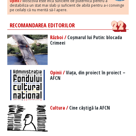
Opinii /
Moscova este încă suficient de puternică pentru a
destabiliza un stat mai slab și suficient de abilă pentru a-i convinge
pe ceilalți că nu merită să-l apere.
RECOMANDAREA EDITORILOR
Război /
Coșmarul lui Putin: blocada
Crimeei
Opinii /
Viața, din proiect în proiect –
AFCN
Cultura /
Cine câștigă la AFCN