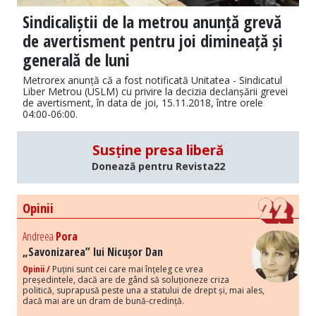
Sindicaliștii de la metrou anunță grevă
de avertisment pentru joi dimineață și
generală de luni
Metrorex anunță că a fost notificată Unitatea - Sindicatul
Liber Metrou (USLM) cu privire la decizia declanșării grevei
de avertisment, în data de joi, 15.11.2018, între orele
04:00-06:00.
Susține presa liberă
Donează pentru Revista22
Opinii
Andreea
Pora
„Savonizarea” lui Nicușor Dan
Opinii /
Puțini sunt cei care mai înțeleg ce vrea
președintele, dacă are de gând să soluționeze criza
politică, suprapusă peste una a statului de drept și, mai ales,
dacă mai are un dram de bună-credință.