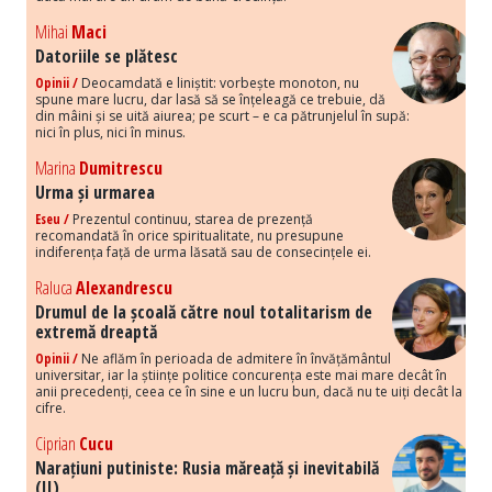
Mihai
Maci
Datoriile se plătesc
Opinii /
Deocamdată e liniștit: vorbește monoton, nu
spune mare lucru, dar lasă să se înțeleagă ce trebuie, dă
din mâini și se uită aiurea; pe scurt – e ca pătrunjelul în supă:
nici în plus, nici în minus.
Marina
Dumitrescu
Urma și urmarea
Eseu /
Prezentul continuu, starea de prezență
recomandată în orice spiritualitate, nu presupune
indiferența față de urma lăsată sau de consecințele ei.
Raluca
Alexandrescu
Drumul de la școală către noul totalitarism de
extremă dreaptă
Opinii /
Ne aflăm în perioada de admitere în învățământul
universitar, iar la științe politice concurența este mai mare decât în
anii precedenți, ceea ce în sine e un lucru bun, dacă nu te uiți decât la
cifre.
Ciprian
Cucu
Narațiuni putiniste: Rusia măreață și inevitabilă
(II)