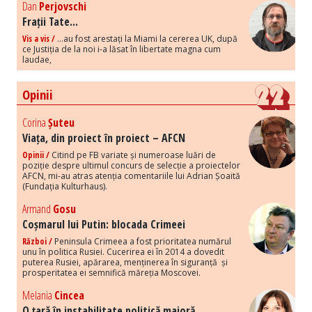
Dan
Perjovschi
Frații Tate...
Vis a vis /
...au fost arestați la Miami la cererea UK, după
ce Justiția de la noi i-a lăsat în libertate magna cum
laudae,
Opinii
Corina
Șuteu
Viața, din proiect în proiect – AFCN
Opinii /
Citind pe FB variate și numeroase luări de
poziție despre ultimul concurs de selecție a proiectelor
AFCN, mi-au atras atenția comentariile lui Adrian Șoaită
(Fundația Kulturhaus).
Armand
Gosu
Coșmarul lui Putin: blocada Crimeei
Război /
Peninsula Crimeea a fost prioritatea numărul
unu în politica Rusiei. Cucerirea ei în 2014 a dovedit
puterea Rusiei, apărarea, menținerea în siguranță și
prosperitatea ei semnifică măreția Moscovei.
Melania
Cincea
O țară în instabilitate politică majoră