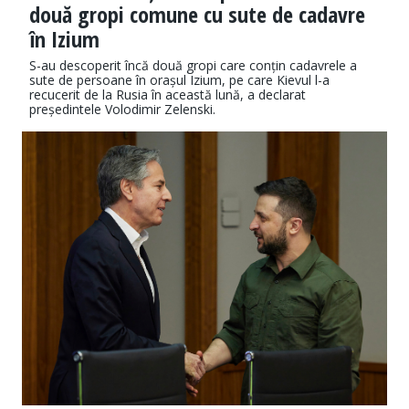
două gropi comune cu sute de cadavre
în Izium
S-au descoperit încă două gropi care conțin cadavrele a
sute de persoane în orașul Izium, pe care Kievul l-a
recucerit de la Rusia în această lună, a declarat
președintele Volodimir Zelenski.