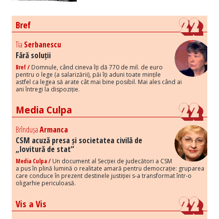
Bref
Tia
Serbanescu
Fără soluții
Bref /
Domnule, când cineva îți dă 770 de mil. de euro
pentru o lege (a salarizării), păi îți aduni toate mințile
astfel ca legea să arate cât mai bine posibil. Mai ales când ai
ani întregi la dispoziție.
Media Culpa
Brîndușa
Armanca
CSM acuză presa și societatea civilă de
„lovitură de stat”
Media Culpa /
Un document al Secției de judecători a CSM
a pus în plină lumină o realitate amară pentru democrație: gruparea
care conduce în prezent destinele justiției s-a transformat într-o
oligarhie periculoasă.
Vis a Vis