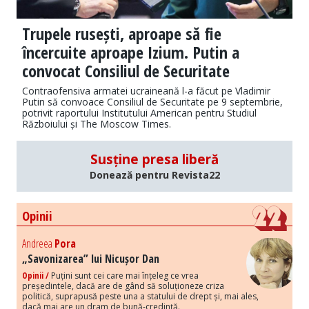
Trupele rusești, aproape să fie
încercuite aproape Izium. Putin a
convocat Consiliul de Securitate
Contraofensiva armatei ucraineană l-a făcut pe Vladimir
Putin să convoace Consiliul de Securitate pe 9 septembrie,
potrivit raportului Institutului American pentru Studiul
Războiului și The Moscow Times.
Susține presa liberă
Donează pentru Revista22
Opinii
Andreea
Pora
„Savonizarea” lui Nicușor Dan
Opinii /
Puțini sunt cei care mai înțeleg ce vrea
președintele, dacă are de gând să soluționeze criza
politică, suprapusă peste una a statului de drept și, mai ales,
dacă mai are un dram de bună-credință.