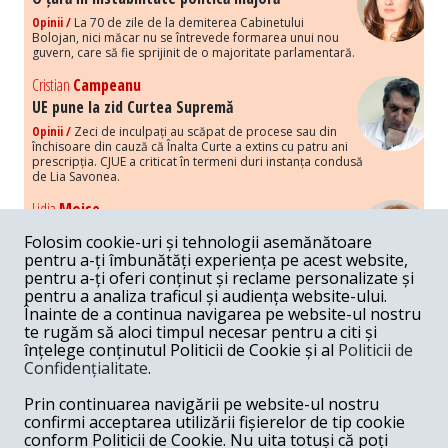
Opinii /
La 70 de zile de la demiterea Cabinetului
Bolojan, nici măcar nu se întrevede formarea unui nou
guvern, care să fie sprijinit de o majoritate parlamentară.
Cristian
Campeanu
UE pune la zid Curtea Supremă
Opinii /
Zeci de inculpați au scăpat de procese sau din
închisoare din cauză că Înalta Curte a extins cu patru ani
prescripția. CJUE a criticat în termeni duri instanța condusă
de Lia Savonea.
Lidia
Moise
Costurile economice ale haosului politic
Folosim cookie-uri și tehnologii asemănătoare
Opinii /
Economia nu poate rezista cu retorica falsă a
pentru a-ți îmbunătăți experiența pe acest website,
susținerii intereselor poporului, care, de fapt, ascunde
pentru a-ți oferi conținut și reclame personalizate și
obsesia menținerii privilegiilor și a averilor unor caste.
pentru a analiza traficul și audiența website-ului.
Înainte de a continua navigarea pe website-ul nostru
Melania
Cincea
te rugăm să aloci timpul necesar pentru a citi și
Noi puseuri de xenofobie din partea românilor
înțelege conținutul Politicii de Cookie și al
Politicii de
„neaoși”
Confidențialitate
.
Opinii /
Periodic, în spațiul public sunt voci care lansează
mesaje xenofobe la adresa câte unui politician care deranjează un
Prin continuarea navigării pe website-ul nostru
anumit grup politico-mediatic, într-un anumit moment.
confirmi acceptarea utilizării fișierelor de tip cookie
conform Politicii de Cookie. Nu uita totuși că poți
Armand
Gosu