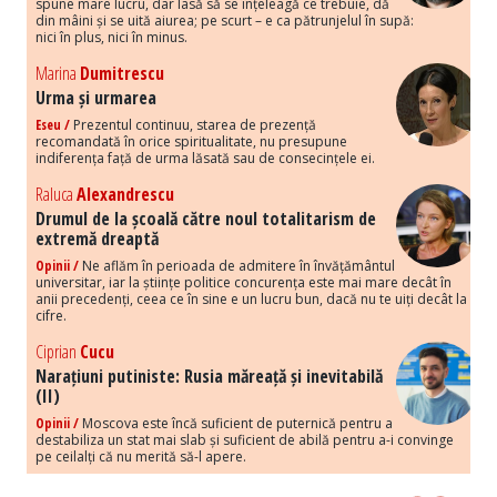
spune mare lucru, dar lasă să se înțeleagă ce trebuie, dă
din mâini și se uită aiurea; pe scurt – e ca pătrunjelul în supă:
nici în plus, nici în minus.
Marina
Dumitrescu
Urma și urmarea
Eseu /
Prezentul continuu, starea de prezență
recomandată în orice spiritualitate, nu presupune
indiferența față de urma lăsată sau de consecințele ei.
Raluca
Alexandrescu
Drumul de la școală către noul totalitarism de
extremă dreaptă
Opinii /
Ne aflăm în perioada de admitere în învățământul
universitar, iar la științe politice concurența este mai mare decât în
anii precedenți, ceea ce în sine e un lucru bun, dacă nu te uiți decât la
cifre.
Ciprian
Cucu
Narațiuni putiniste: Rusia măreață și inevitabilă
(II)
Opinii /
Moscova este încă suficient de puternică pentru a
destabiliza un stat mai slab și suficient de abilă pentru a-i convinge
pe ceilalți că nu merită să-l apere.