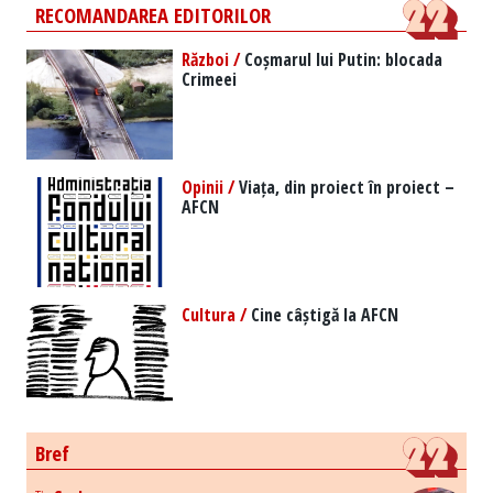
RECOMANDAREA EDITORILOR
Război /
Coșmarul lui Putin: blocada
Crimeei
Opinii /
Viața, din proiect în proiect –
AFCN
Cultura /
Cine câștigă la AFCN
Bref