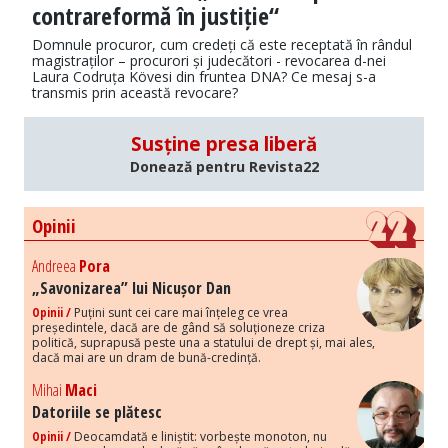
contrareformă în justiție“
Domnule procuror, cum credeți că este receptată în rândul
magistraților – procurori și judecători - revocarea d-nei
Laura Codruța Kövesi din fruntea DNA? Ce mesaj s-a
transmis prin această revocare?
Susține presa liberă
Donează pentru Revista22
Opinii
Andreea
Pora
„Savonizarea” lui Nicușor Dan
Opinii /
Puțini sunt cei care mai înțeleg ce vrea
președintele, dacă are de gând să soluționeze criza
politică, suprapusă peste una a statului de drept și, mai ales,
dacă mai are un dram de bună-credință.
Mihai
Maci
Datoriile se plătesc
Opinii /
Deocamdată e liniștit: vorbește monoton, nu