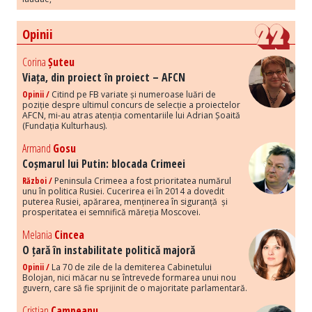
Opinii
Corina
Șuteu
Viața, din proiect în proiect – AFCN
Opinii /
Citind pe FB variate și numeroase luări de
poziție despre ultimul concurs de selecție a proiectelor
AFCN, mi-au atras atenția comentariile lui Adrian Șoaită
(Fundația Kulturhaus).
Armand
Gosu
Coșmarul lui Putin: blocada Crimeei
Război /
Peninsula Crimeea a fost prioritatea numărul
unu în politica Rusiei. Cucerirea ei în 2014 a dovedit
puterea Rusiei, apărarea, menținerea în siguranță și
prosperitatea ei semnifică măreția Moscovei.
Melania
Cincea
O țară în instabilitate politică majoră
Opinii /
La 70 de zile de la demiterea Cabinetului
Bolojan, nici măcar nu se întrevede formarea unui nou
guvern, care să fie sprijinit de o majoritate parlamentară.
Cristian
Campeanu