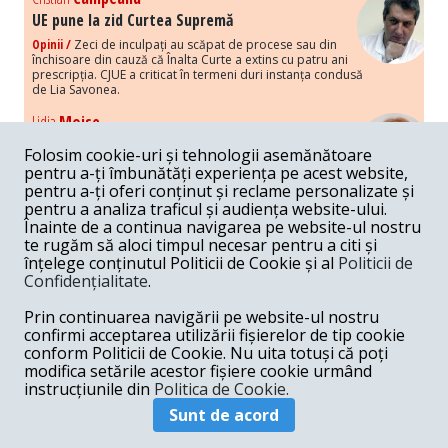
UE pune la zid Curtea Supremă
Opinii /
Zeci de inculpați au scăpat de procese sau din
închisoare din cauză că Înalta Curte a extins cu patru ani
prescripția. CJUE a criticat în termeni duri instanța condusă
de Lia Savonea.
Lidia
Moise
Costurile economice ale haosului politic
Folosim cookie-uri și tehnologii asemănătoare
Opinii /
Economia nu poate rezista cu retorica falsă a
pentru a-ți îmbunătăți experiența pe acest website,
susținerii intereselor poporului, care, de fapt, ascunde
pentru a-ți oferi conținut și reclame personalizate și
obsesia menținerii privilegiilor și a averilor unor caste.
pentru a analiza traficul și audiența website-ului.
Înainte de a continua navigarea pe website-ul nostru
Melania
Cincea
te rugăm să aloci timpul necesar pentru a citi și
Noi puseuri de xenofobie din partea românilor
înțelege conținutul Politicii de Cookie și al
Politicii de
„neaoși”
Confidențialitate
.
Opinii /
Periodic, în spațiul public sunt voci care lansează
mesaje xenofobe la adresa câte unui politician care deranjează un
Prin continuarea navigării pe website-ul nostru
anumit grup politico-mediatic, într-un anumit moment.
confirmi acceptarea utilizării fișierelor de tip cookie
conform Politicii de Cookie. Nu uita totuși că poți
Armand
Gosu
modifica setările acestor fișiere cookie urmând
Unirea cu Moldova: modele istorice
instrucțiunile din
Politica de Cookie.
Unire /
Unirea cu Moldova depinde de intensitatea
Sunt de acord
amenințării haosului și anarhiei de dincolo de Nistru.