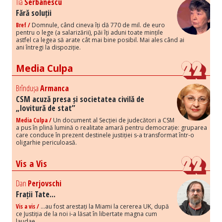
Tia
Serbanescu
Fără soluții
Bref /
Domnule, când cineva îți dă 770 de mil. de euro
pentru o lege (a salarizării), păi îți aduni toate mințile
astfel ca legea să arate cât mai bine posibil. Mai ales când ai
ani întregi la dispoziție.
Media Culpa
Brîndușa
Armanca
CSM acuză presa și societatea civilă de
„lovitură de stat”
Media Culpa /
Un document al Secției de judecători a CSM
a pus în plină lumină o realitate amară pentru democrație: gruparea
care conduce în prezent destinele justiției s-a transformat într-o
oligarhie periculoasă.
Vis a Vis
Dan
Perjovschi
Frații Tate...
Vis a vis /
...au fost arestați la Miami la cererea UK, după
ce Justiția de la noi i-a lăsat în libertate magna cum
laudae,