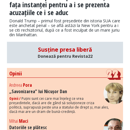
fața instanței pentru a i se prezenta
acuzațiile ce i se aduc
Donald Trump – primul fost președinte din istoria SUA care
este anchetat penal – se află astăzi la New York pentru a i
se citi rechizitoriul, după ce a fost inculpat de un mare juriu
din Manhattan.
Susține presa liberă
Donează pentru Revista22
Opinii
Andreea
Pora
„Savonizarea” lui Nicușor Dan
Opinii /
Puțini sunt cei care mai înțeleg ce vrea
președintele, dacă are de gând să soluționeze criza
politică, suprapusă peste una a statului de drept și, mai ales,
dacă mai are un dram de bună-credință.
Mihai
Maci
Datoriile se plătesc