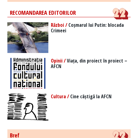
RECOMANDAREA EDITORILOR
Război /
Coșmarul lui Putin: blocada
Crimeei
Opinii /
Viața, din proiect în proiect –
AFCN
Cultura /
Cine câștigă la AFCN
Bref