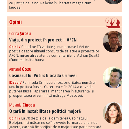
ce Justiția de la noi i-a lăsat în libertate magna cum
laudae,
Opinii
Corina
Șuteu
Viața, din proiect în proiect – AFCN
Opinii /
Citind pe FB variate și numeroase luări de
poziție despre ultimul concurs de selecție a proiectelor
AFCN, mi-au atras atenția comentariile lui Adrian Șoaită
(Fundația Kulturhaus).
Armand
Gosu
Coșmarul lui Putin: blocada Crimeei
Război /
Peninsula Crimeea a fost prioritatea numărul
unu în politica Rusiei. Cucerirea ei în 2014 a dovedit
puterea Rusiei, apărarea, menținerea în siguranță și
prosperitatea ei semnifică măreția Moscovei.
Melania
Cincea
O țară în instabilitate politică majoră
Opinii /
La 70 de zile de la demiterea Cabinetului
Bolojan, nici măcar nu se întrevede formarea unui nou
guvern, care să fie sprijinit de o majoritate parlamentară.