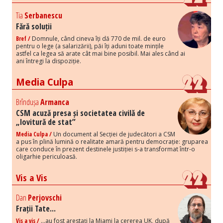
Tia
Serbanescu
Fără soluții
Bref /
Domnule, când cineva îți dă 770 de mil. de euro
pentru o lege (a salarizării), păi îți aduni toate mințile
astfel ca legea să arate cât mai bine posibil. Mai ales când ai
ani întregi la dispoziție.
Media Culpa
Brîndușa
Armanca
CSM acuză presa și societatea civilă de
„lovitură de stat”
Media Culpa /
Un document al Secției de judecători a CSM
a pus în plină lumină o realitate amară pentru democrație: gruparea
care conduce în prezent destinele justiției s-a transformat într-o
oligarhie periculoasă.
Vis a Vis
Dan
Perjovschi
Frații Tate...
Vis a vis /
...au fost arestați la Miami la cererea UK, după