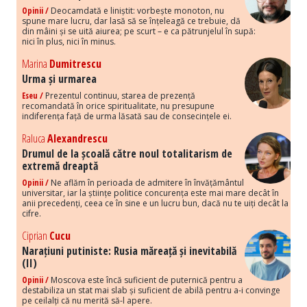
Opinii /
Deocamdată e liniștit: vorbește monoton, nu
spune mare lucru, dar lasă să se înțeleagă ce trebuie, dă
din mâini și se uită aiurea; pe scurt – e ca pătrunjelul în supă:
nici în plus, nici în minus.
Marina
Dumitrescu
Urma și urmarea
Eseu /
Prezentul continuu, starea de prezență
recomandată în orice spiritualitate, nu presupune
indiferența față de urma lăsată sau de consecințele ei.
Raluca
Alexandrescu
Drumul de la școală către noul totalitarism de
extremă dreaptă
Opinii /
Ne aflăm în perioada de admitere în învățământul
universitar, iar la științe politice concurența este mai mare decât în
anii precedenți, ceea ce în sine e un lucru bun, dacă nu te uiți decât la
cifre.
Ciprian
Cucu
Narațiuni putiniste: Rusia măreață și inevitabilă
(II)
Opinii /
Moscova este încă suficient de puternică pentru a
destabiliza un stat mai slab și suficient de abilă pentru a-i convinge
pe ceilalți că nu merită să-l apere.