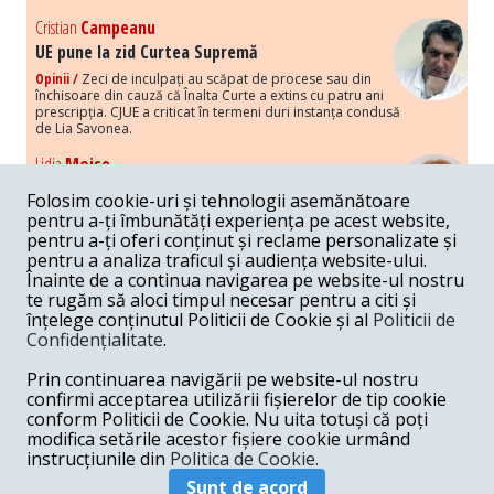
Cristian
Campeanu
UE pune la zid Curtea Supremă
Opinii /
Zeci de inculpați au scăpat de procese sau din
închisoare din cauză că Înalta Curte a extins cu patru ani
prescripția. CJUE a criticat în termeni duri instanța condusă
de Lia Savonea.
Lidia
Moise
Costurile economice ale haosului politic
Folosim cookie-uri și tehnologii asemănătoare
Opinii /
Economia nu poate rezista cu retorica falsă a
pentru a-ți îmbunătăți experiența pe acest website,
susținerii intereselor poporului, care, de fapt, ascunde
pentru a-ți oferi conținut și reclame personalizate și
obsesia menținerii privilegiilor și a averilor unor caste.
pentru a analiza traficul și audiența website-ului.
Înainte de a continua navigarea pe website-ul nostru
Melania
Cincea
te rugăm să aloci timpul necesar pentru a citi și
Noi puseuri de xenofobie din partea românilor
înțelege conținutul Politicii de Cookie și al
Politicii de
„neaoși”
Confidențialitate
.
Opinii /
Periodic, în spațiul public sunt voci care lansează
mesaje xenofobe la adresa câte unui politician care deranjează un
Prin continuarea navigării pe website-ul nostru
anumit grup politico-mediatic, într-un anumit moment.
confirmi acceptarea utilizării fișierelor de tip cookie
conform Politicii de Cookie. Nu uita totuși că poți
Armand
Gosu
modifica setările acestor fișiere cookie urmând
Unirea cu Moldova: modele istorice
instrucțiunile din
Politica de Cookie.
Unire /
Unirea cu Moldova depinde de intensitatea
Sunt de acord
amenințării haosului și anarhiei de dincolo de Nistru.