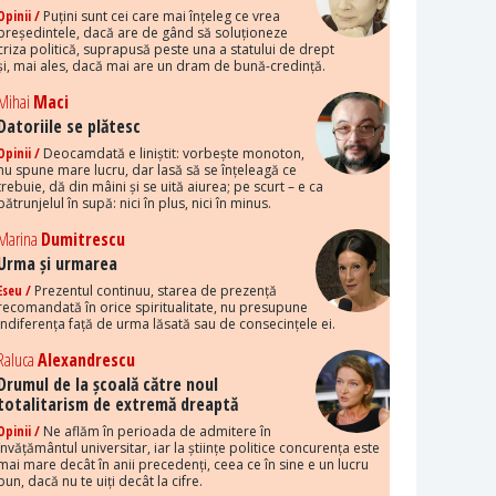
Opinii /
Puțini sunt cei care mai înțeleg ce vrea
președintele, dacă are de gând să soluționeze
criza politică, suprapusă peste una a statului de drept
și, mai ales, dacă mai are un dram de bună-credință.
Mihai
Maci
Datoriile se plătesc
Opinii /
Deocamdată e liniștit: vorbește monoton,
nu spune mare lucru, dar lasă să se înțeleagă ce
trebuie, dă din mâini și se uită aiurea; pe scurt – e ca
pătrunjelul în supă: nici în plus, nici în minus.
Marina
Dumitrescu
Urma și urmarea
Eseu /
Prezentul continuu, starea de prezență
recomandată în orice spiritualitate, nu presupune
indiferența față de urma lăsată sau de consecințele ei.
Raluca
Alexandrescu
Drumul de la școală către noul
totalitarism de extremă dreaptă
Opinii /
Ne aflăm în perioada de admitere în
învățământul universitar, iar la științe politice concurența este
mai mare decât în anii precedenți, ceea ce în sine e un lucru
bun, dacă nu te uiți decât la cifre.