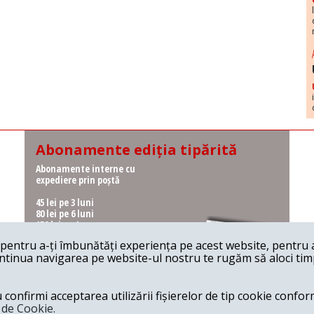
Abonamente ediția tipărită
Abonamente interne cu
expediere prin poștă
45 lei pe 3 luni
80 lei pe 6 luni
150 lei pe 1 an
entru a-ți îmbunătăți experiența pe acest website, pentru a-
Abonamente interne cu
ontinua navigarea pe website-ul nostru te rugăm să aloci timpu
ridicare de la redacție
36 lei pe 3 luni
62 lei pe 6 luni
onfirmi acceptarea utilizării fișierelor de tip cookie conform
115 lei pe 1 an
a de Cookie.