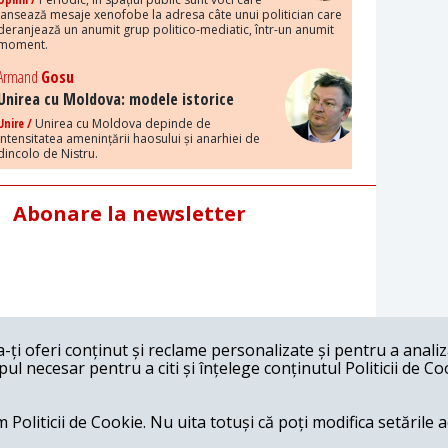
lansează mesaje xenofobe la adresa câte unui politician care
deranjează un anumit grup politico-mediatic, într-un anumit
moment.
Armand
Gosu
Unirea cu Moldova: modele istorice
Unire /
Unirea cu Moldova depinde de
intensitatea amenințării haosului și anarhiei de
dincolo de Nistru.
Abonare la newsletter
ți oferi conținut și reclame personalizate și pentru a anali
l necesar pentru a citi și înțelege conținutul Politicii de Co
 Politicii de Cookie. Nu uita totuși că poți modifica setările 