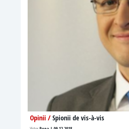
Opinii /
Spionii de vis-à-vis
Victor
Popa | 09.12.2018