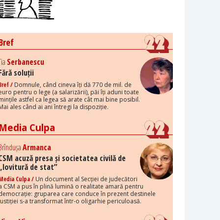
Bref
Tia
Serbanescu
Fără soluții
Bref /
Domnule, când cineva îți dă 770 de mil. de
euro pentru o lege (a salarizării), păi îți aduni toate
mințile astfel ca legea să arate cât mai bine posibil.
Mai ales când ai ani întregi la dispoziție.
Media Culpa
Brîndușa
Armanca
CSM acuză presa și societatea civilă de
„lovitură de stat”
Media Culpa /
Un document al Secției de judecători
a CSM a pus în plină lumină o realitate amară pentru
democrație: gruparea care conduce în prezent destinele
justiției s-a transformat într-o oligarhie periculoasă.