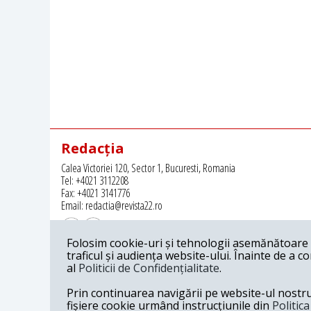
Redacția
Calea Victoriei 120, Sector 1, Bucuresti, Romania
Tel: +4021 3112208
Fax: +4021 3141776
Email: redactia@revista22.ro
Folosim cookie-uri și tehnologii asemănătoare p
traficul și audiența website-ului. Înainte de a c
al
Politicii de Confidențialitate
.
Revista 22 este editata de
Grupul pentru Dialog Social
Prin continuarea navigării pe website-ul nostru c
fișiere cookie urmând instrucțiunile din
Politic