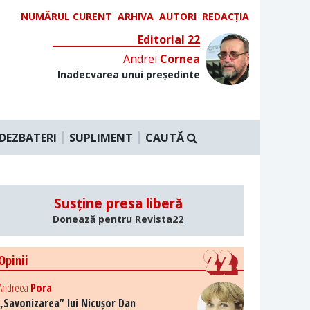
NUMĂRUL CURENT
ARHIVA
AUTORI
REDACȚIA
Editorial 22
Andrei
Cornea
Inadecvarea unui președinte
DEZBATERI
SUPLIMENT
CAUTĂ
Susține presa liberă
Donează pentru Revista22
Opinii
Andreea
Pora
„Savonizarea” lui Nicușor Dan