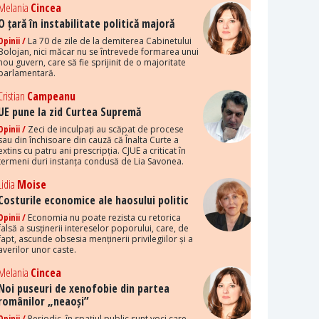
Melania
Cincea
O țară în instabilitate politică majoră
Opinii /
La 70 de zile de la demiterea Cabinetului
Bolojan, nici măcar nu se întrevede formarea unui
nou guvern, care să fie sprijinit de o majoritate
parlamentară.
Cristian
Campeanu
UE pune la zid Curtea Supremă
Opinii /
Zeci de inculpați au scăpat de procese
sau din închisoare din cauză că Înalta Curte a
extins cu patru ani prescripția. CJUE a criticat în
termeni duri instanța condusă de Lia Savonea.
Lidia
Moise
Costurile economice ale haosului politic
Opinii /
Economia nu poate rezista cu retorica
falsă a susținerii intereselor poporului, care, de
fapt, ascunde obsesia menținerii privilegiilor și a
averilor unor caste.
Melania
Cincea
Noi puseuri de xenofobie din partea
românilor „neaoși”
Opinii /
Periodic, în spațiul public sunt voci care