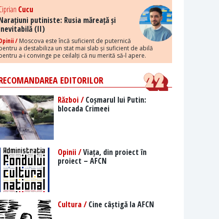
Ciprian
Cucu
Narațiuni putiniste: Rusia măreață și
inevitabilă (II)
Opinii /
Moscova este încă suficient de puternică
pentru a destabiliza un stat mai slab și suficient de abilă
pentru a-i convinge pe ceilalți că nu merită să-l apere.
RECOMANDAREA EDITORILOR
Război /
Coșmarul lui Putin:
blocada Crimeei
Opinii /
Viața, din proiect în
proiect – AFCN
Cultura /
Cine câștigă la AFCN