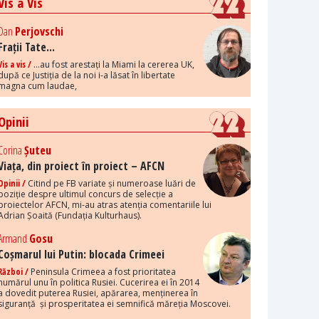
Vis a Vis
Dan
Perjovschi
Frații Tate...
Vis a vis /
...au fost arestați la Miami la cererea UK,
după ce Justiția de la noi i-a lăsat în libertate
magna cum laudae,
Opinii
Corina
Șuteu
Viața, din proiect în proiect – AFCN
Opinii /
Citind pe FB variate și numeroase luări de
poziție despre ultimul concurs de selecție a
proiectelor AFCN, mi-au atras atenția comentariile lui
Adrian Șoaită (Fundația Kulturhaus).
Armand
Gosu
Coșmarul lui Putin: blocada Crimeei
Război /
Peninsula Crimeea a fost prioritatea
numărul unu în politica Rusiei. Cucerirea ei în 2014
a dovedit puterea Rusiei, apărarea, menținerea în
siguranță și prosperitatea ei semnifică măreția Moscovei.