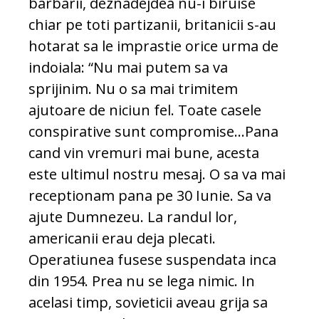
barbarii, deznadejdea nu-i biruise
chiar pe toti partizanii, britanicii s-au
hotarat sa le imprastie orice urma de
indoiala: “Nu mai putem sa va
sprijinim. Nu o sa mai trimitem
ajutoare de niciun fel. Toate casele
conspirative sunt compromise…Pana
cand vin vremuri mai bune, acesta
este ultimul nostru mesaj. O sa va mai
receptionam pana pe 30 Iunie. Sa va
ajute Dumnezeu. La randul lor,
americanii erau deja plecati.
Operatiunea fusese suspendata inca
din 1954. Prea nu se lega nimic. In
acelasi timp, sovieticii aveau grija sa