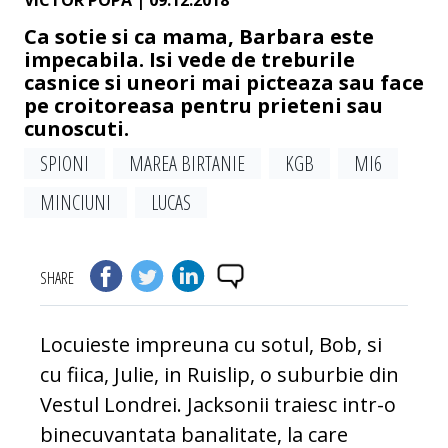
VICTOR POPA
| 09.12.2018
Ca sotie si ca mama, Barbara este
impecabila. Isi vede de treburile
casnice si uneori mai picteaza sau face
pe croitoreasa pentru prieteni sau
cunoscuti.
SPIONI
MAREA BIRTANIE
KGB
MI6
MINCIUNI
LUCAS
SHARE
Locuieste impreuna cu sotul, Bob, si
cu fiica, Julie, in Ruislip, o suburbie din
Vestul Londrei. Jacksonii traiesc intr-o
binecuvantata banalitate, la care