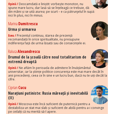
Opinii /
Deocamdată e liniștit: vorbește monoton, nu
spune mare lucru, dar lasă să se înțeleagă ce trebuie, dă
din mâini și se uită aiurea; pe scurt – e ca pătrunjelul în supă:
nici în plus, nici în minus.
Marina
Dumitrescu
Urma și urmarea
Eseu /
Prezentul continuu, starea de prezență
recomandată în orice spiritualitate, nu presupune
indiferența față de urma lăsată sau de consecințele ei.
Raluca
Alexandrescu
Drumul de la școală către noul totalitarism de
extremă dreaptă
Opinii /
Ne aflăm în perioada de admitere în învățământul
universitar, iar la științe politice concurența este mai mare decât în
anii precedenți, ceea ce în sine e un lucru bun, dacă nu te uiți decât la
cifre.
Ciprian
Cucu
Narațiuni putiniste: Rusia măreață și inevitabilă
(II)
Opinii /
Moscova este încă suficient de puternică pentru a
destabiliza un stat mai slab și suficient de abilă pentru a-i convinge
pe ceilalți că nu merită să-l apere.