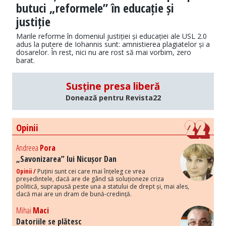
butuci „reformele” în educație și
justiție
Marile reforme în domeniul justiției și educației ale USL 2.0
adus la putere de Iohannis sunt: amnistierea plagiatelor și a
dosarelor. În rest, nici nu are rost să mai vorbim, zero
barat.
Susține presa liberă
Donează pentru Revista22
Opinii
Andreea
Pora
„Savonizarea” lui Nicușor Dan
Opinii /
Puțini sunt cei care mai înțeleg ce vrea
președintele, dacă are de gând să soluționeze criza
politică, suprapusă peste una a statului de drept și, mai ales,
dacă mai are un dram de bună-credință.
Mihai
Maci
Datoriile se plătesc