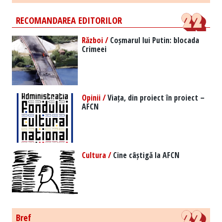
RECOMANDAREA EDITORILOR
Război /
Coșmarul lui Putin: blocada
Crimeei
Opinii /
Viața, din proiect în proiect –
AFCN
Cultura /
Cine câștigă la AFCN
Bref