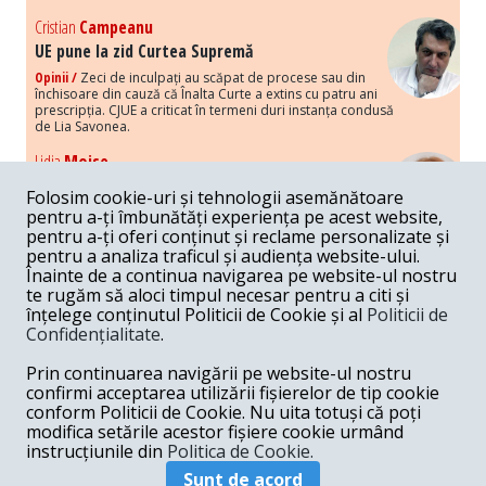
Cristian
Campeanu
UE pune la zid Curtea Supremă
Opinii /
Zeci de inculpați au scăpat de procese sau din
închisoare din cauză că Înalta Curte a extins cu patru ani
prescripția. CJUE a criticat în termeni duri instanța condusă
de Lia Savonea.
Lidia
Moise
Costurile economice ale haosului politic
Folosim cookie-uri și tehnologii asemănătoare
Opinii /
Economia nu poate rezista cu retorica falsă a
pentru a-ți îmbunătăți experiența pe acest website,
susținerii intereselor poporului, care, de fapt, ascunde
pentru a-ți oferi conținut și reclame personalizate și
obsesia menținerii privilegiilor și a averilor unor caste.
pentru a analiza traficul și audiența website-ului.
Înainte de a continua navigarea pe website-ul nostru
Melania
Cincea
te rugăm să aloci timpul necesar pentru a citi și
Noi puseuri de xenofobie din partea românilor
înțelege conținutul Politicii de Cookie și al
Politicii de
„neaoși”
Confidențialitate
.
Opinii /
Periodic, în spațiul public sunt voci care lansează
mesaje xenofobe la adresa câte unui politician care deranjează un
Prin continuarea navigării pe website-ul nostru
anumit grup politico-mediatic, într-un anumit moment.
confirmi acceptarea utilizării fișierelor de tip cookie
conform Politicii de Cookie. Nu uita totuși că poți
Armand
Gosu
modifica setările acestor fișiere cookie urmând
Unirea cu Moldova: modele istorice
instrucțiunile din
Politica de Cookie.
Unire /
Unirea cu Moldova depinde de intensitatea
Sunt de acord
amenințării haosului și anarhiei de dincolo de Nistru.