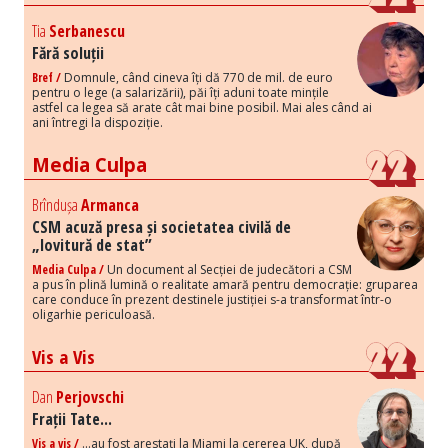
Tia
Serbanescu
Fără soluții
Bref /
Domnule, când cineva îți dă 770 de mil. de euro
pentru o lege (a salarizării), păi îți aduni toate mințile
astfel ca legea să arate cât mai bine posibil. Mai ales când ai
ani întregi la dispoziție.
Media Culpa
Brîndușa
Armanca
CSM acuză presa și societatea civilă de
„lovitură de stat”
Media Culpa /
Un document al Secției de judecători a CSM
a pus în plină lumină o realitate amară pentru democrație: gruparea
care conduce în prezent destinele justiției s-a transformat într-o
oligarhie periculoasă.
Vis a Vis
Dan
Perjovschi
Frații Tate...
Vis a vis /
...au fost arestați la Miami la cererea UK, după