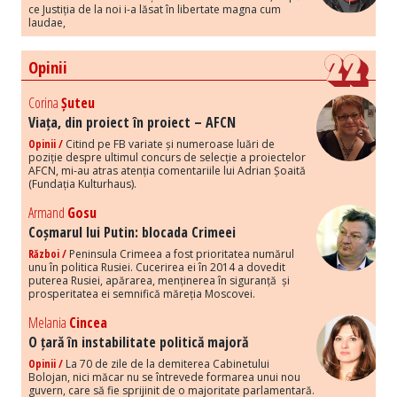
ce Justiția de la noi i-a lăsat în libertate magna cum
laudae,
Opinii
Corina
Șuteu
Viața, din proiect în proiect – AFCN
Opinii /
Citind pe FB variate și numeroase luări de
poziție despre ultimul concurs de selecție a proiectelor
AFCN, mi-au atras atenția comentariile lui Adrian Șoaită
(Fundația Kulturhaus).
Armand
Gosu
Coșmarul lui Putin: blocada Crimeei
Război /
Peninsula Crimeea a fost prioritatea numărul
unu în politica Rusiei. Cucerirea ei în 2014 a dovedit
puterea Rusiei, apărarea, menținerea în siguranță și
prosperitatea ei semnifică măreția Moscovei.
Melania
Cincea
O țară în instabilitate politică majoră
Opinii /
La 70 de zile de la demiterea Cabinetului
Bolojan, nici măcar nu se întrevede formarea unui nou
guvern, care să fie sprijinit de o majoritate parlamentară.