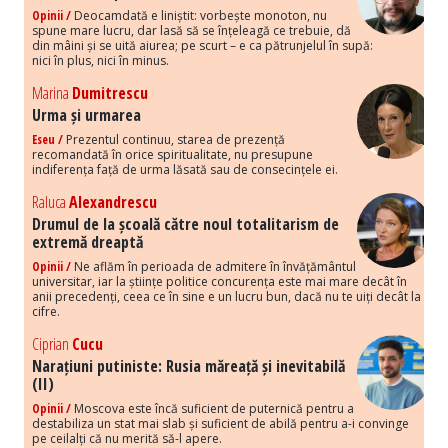
Opinii /
Deocamdată e liniștit: vorbește monoton, nu
spune mare lucru, dar lasă să se înțeleagă ce trebuie, dă
din mâini și se uită aiurea; pe scurt – e ca pătrunjelul în supă:
nici în plus, nici în minus.
Marina
Dumitrescu
Urma și urmarea
Eseu /
Prezentul continuu, starea de prezență
recomandată în orice spiritualitate, nu presupune
indiferența față de urma lăsată sau de consecințele ei.
Raluca
Alexandrescu
Drumul de la școală către noul totalitarism de
extremă dreaptă
Opinii /
Ne aflăm în perioada de admitere în învățământul
universitar, iar la științe politice concurența este mai mare decât în
anii precedenți, ceea ce în sine e un lucru bun, dacă nu te uiți decât la
cifre.
Ciprian
Cucu
Narațiuni putiniste: Rusia măreață și inevitabilă
(II)
Opinii /
Moscova este încă suficient de puternică pentru a
destabiliza un stat mai slab și suficient de abilă pentru a-i convinge
pe ceilalți că nu merită să-l apere.