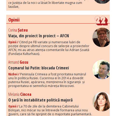
ce Justiția de la noi i-a lăsat în libertate magna cum
laudae,
Opinii
Corina
Șuteu
Viața, din proiect în proiect – AFCN
Opinii /
Citind pe FB variate și numeroase luări de
poziție despre ultimul concurs de selecție a proiectelor
AFCN, mi-au atras atenția comentariile lui Adrian Șoaită
(Fundația Kulturhaus).
Armand
Gosu
Coșmarul lui Putin: blocada Crimeei
Război /
Peninsula Crimeea a fost prioritatea numărul
unu în politica Rusiei. Cucerirea ei în 2014 a dovedit
puterea Rusiei, apărarea, menținerea în siguranță și
prosperitatea ei semnifică măreția Moscovei.
Melania
Cincea
O țară în instabilitate politică majoră
Opinii /
La 70 de zile de la demiterea Cabinetului
Bolojan, nici măcar nu se întrevede formarea unui nou
guvern, care să fie sprijinit de o majoritate parlamentară.