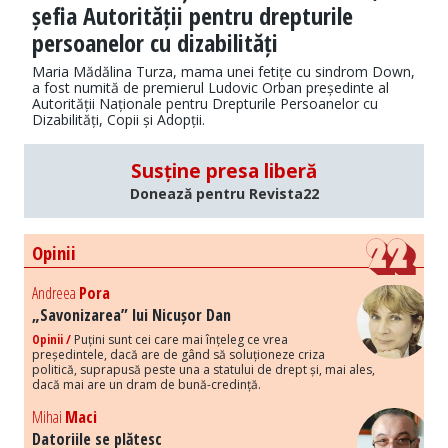
șefia Autorității pentru drepturile
persoanelor cu dizabilități
Maria Mădălina Turza, mama unei fetițe cu sindrom Down,
a fost numită de premierul Ludovic Orban președinte al
Autorității Naționale pentru Drepturile Persoanelor cu
Dizabilități, Copii și Adopții.
Susține presa liberă
Donează pentru Revista22
Opinii
Andreea
Pora
„Savonizarea” lui Nicușor Dan
Opinii /
Puțini sunt cei care mai înțeleg ce vrea
președintele, dacă are de gând să soluționeze criza
politică, suprapusă peste una a statului de drept și, mai ales,
dacă mai are un dram de bună-credință.
Mihai
Maci
Datoriile se plătesc