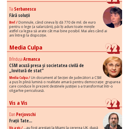
Tia
Serbanescu
Fără soluții
Bref /
Domnule, când cineva îți dă 770 de mil. de euro
pentru o lege (a salarizării), păi îți aduni toate mințile
astfel ca legea să arate cât mai bine posibil. Mai ales când ai
ani întregi la dispoziție.
Media Culpa
Brîndușa
Armanca
CSM acuză presa și societatea civilă de
„lovitură de stat”
Media Culpa /
Un document al Secției de judecători a CSM
a pus în plină lumină o realitate amară pentru democrație: gruparea
care conduce în prezent destinele justiției s-a transformat într-o
oligarhie periculoasă.
Vis a Vis
Dan
Perjovschi
Frații Tate...
Vis a vis /
...au fost arestați la Miami la cererea UK, după