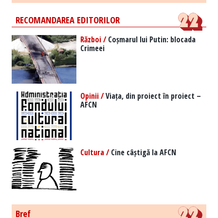
RECOMANDAREA EDITORILOR
Război /
Coșmarul lui Putin: blocada
Crimeei
Opinii /
Viața, din proiect în proiect –
AFCN
Cultura /
Cine câștigă la AFCN
Bref