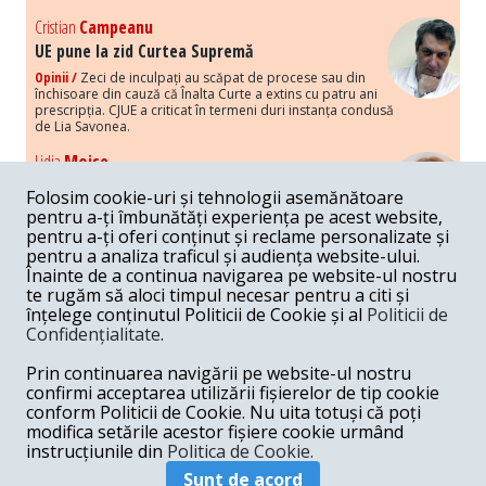
Cristian
Campeanu
UE pune la zid Curtea Supremă
Opinii /
Zeci de inculpați au scăpat de procese sau din
închisoare din cauză că Înalta Curte a extins cu patru ani
prescripția. CJUE a criticat în termeni duri instanța condusă
de Lia Savonea.
Lidia
Moise
Costurile economice ale haosului politic
Folosim cookie-uri și tehnologii asemănătoare
Opinii /
Economia nu poate rezista cu retorica falsă a
pentru a-ți îmbunătăți experiența pe acest website,
susținerii intereselor poporului, care, de fapt, ascunde
pentru a-ți oferi conținut și reclame personalizate și
obsesia menținerii privilegiilor și a averilor unor caste.
pentru a analiza traficul și audiența website-ului.
Înainte de a continua navigarea pe website-ul nostru
Melania
Cincea
te rugăm să aloci timpul necesar pentru a citi și
Noi puseuri de xenofobie din partea românilor
înțelege conținutul Politicii de Cookie și al
Politicii de
„neaoși”
Confidențialitate
.
Opinii /
Periodic, în spațiul public sunt voci care lansează
mesaje xenofobe la adresa câte unui politician care deranjează un
Prin continuarea navigării pe website-ul nostru
anumit grup politico-mediatic, într-un anumit moment.
confirmi acceptarea utilizării fișierelor de tip cookie
conform Politicii de Cookie. Nu uita totuși că poți
Armand
Gosu
modifica setările acestor fișiere cookie urmând
Unirea cu Moldova: modele istorice
instrucțiunile din
Politica de Cookie.
Unire /
Unirea cu Moldova depinde de intensitatea
Sunt de acord
amenințării haosului și anarhiei de dincolo de Nistru.