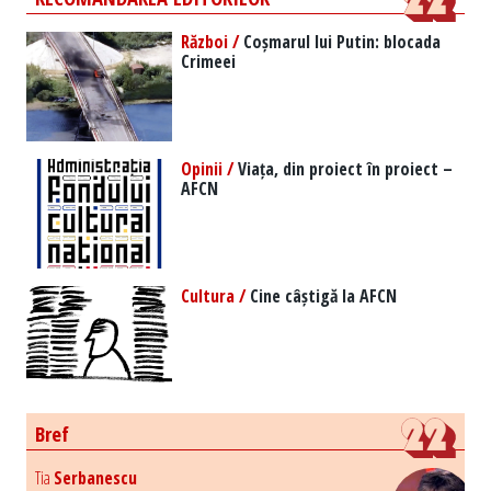
Război /
Coșmarul lui Putin: blocada
Crimeei
Opinii /
Viața, din proiect în proiect –
AFCN
Cultura /
Cine câștigă la AFCN
Bref
Tia
Serbanescu