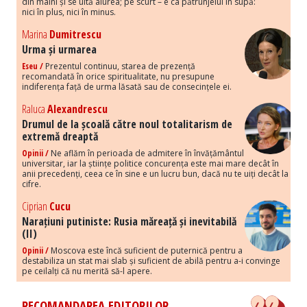
din mâini și se uită aiurea; pe scurt – e ca pătrunjelul în supă:
nici în plus, nici în minus.
Marina
Dumitrescu
Urma și urmarea
Eseu /
Prezentul continuu, starea de prezență
recomandată în orice spiritualitate, nu presupune
indiferența față de urma lăsată sau de consecințele ei.
Raluca
Alexandrescu
Drumul de la școală către noul totalitarism de
extremă dreaptă
Opinii /
Ne aflăm în perioada de admitere în învățământul
universitar, iar la științe politice concurența este mai mare decât în
anii precedenți, ceea ce în sine e un lucru bun, dacă nu te uiți decât la
cifre.
Ciprian
Cucu
Narațiuni putiniste: Rusia măreață și inevitabilă
(II)
Opinii /
Moscova este încă suficient de puternică pentru a
destabiliza un stat mai slab și suficient de abilă pentru a-i convinge
pe ceilalți că nu merită să-l apere.
RECOMANDAREA EDITORILOR