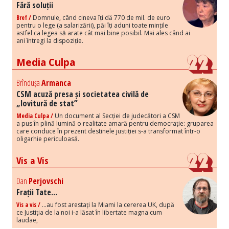
Fără soluții
Bref /
Domnule, când cineva îți dă 770 de mil. de euro
pentru o lege (a salarizării), păi îți aduni toate mințile
astfel ca legea să arate cât mai bine posibil. Mai ales când ai
ani întregi la dispoziție.
Media Culpa
Brîndușa
Armanca
CSM acuză presa și societatea civilă de
„lovitură de stat”
Media Culpa /
Un document al Secției de judecători a CSM
a pus în plină lumină o realitate amară pentru democrație: gruparea
care conduce în prezent destinele justiției s-a transformat într-o
oligarhie periculoasă.
Vis a Vis
Dan
Perjovschi
Frații Tate...
Vis a vis /
...au fost arestați la Miami la cererea UK, după
ce Justiția de la noi i-a lăsat în libertate magna cum
laudae,