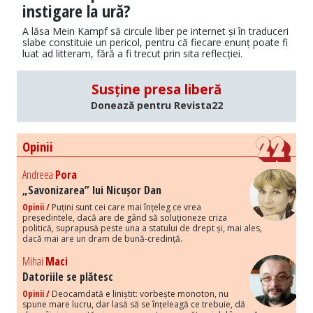
instigare la ură?
A lăsa Mein Kampf să circule liber pe internet și în traduceri
slabe constituie un pericol, pentru că fiecare enunț poate fi
luat ad litteram, fără a fi trecut prin sita reflecției.
Susține presa liberă
Donează pentru Revista22
Opinii
Andreea
Pora
„Savonizarea” lui Nicușor Dan
Opinii /
Puțini sunt cei care mai înțeleg ce vrea
președintele, dacă are de gând să soluționeze criza
politică, suprapusă peste una a statului de drept și, mai ales,
dacă mai are un dram de bună-credință.
Mihai
Maci
Datoriile se plătesc
Opinii /
Deocamdată e liniștit: vorbește monoton, nu
spune mare lucru, dar lasă să se înțeleagă ce trebuie, dă