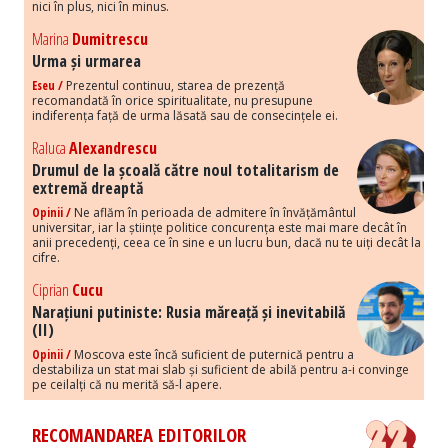
nici în plus, nici în minus.
Marina
Dumitrescu
Urma și urmarea
Eseu /
Prezentul continuu, starea de prezență
recomandată în orice spiritualitate, nu presupune
indiferența față de urma lăsată sau de consecințele ei.
Raluca
Alexandrescu
Drumul de la școală către noul totalitarism de
extremă dreaptă
Opinii /
Ne aflăm în perioada de admitere în învățământul
universitar, iar la științe politice concurența este mai mare decât în
anii precedenți, ceea ce în sine e un lucru bun, dacă nu te uiți decât la
cifre.
Ciprian
Cucu
Narațiuni putiniste: Rusia măreață și inevitabilă
(II)
Opinii /
Moscova este încă suficient de puternică pentru a
destabiliza un stat mai slab și suficient de abilă pentru a-i convinge
pe ceilalți că nu merită să-l apere.
RECOMANDAREA EDITORILOR