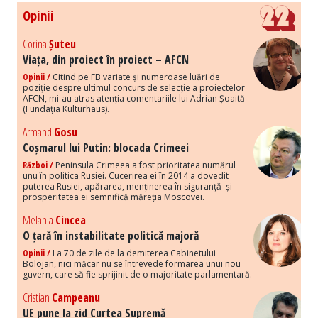
Opinii
Corina
Șuteu
Viața, din proiect în proiect – AFCN
Opinii /
Citind pe FB variate și numeroase luări de
poziție despre ultimul concurs de selecție a proiectelor
AFCN, mi-au atras atenția comentariile lui Adrian Șoaită
(Fundația Kulturhaus).
Armand
Gosu
Coșmarul lui Putin: blocada Crimeei
Război /
Peninsula Crimeea a fost prioritatea numărul
unu în politica Rusiei. Cucerirea ei în 2014 a dovedit
puterea Rusiei, apărarea, menținerea în siguranță și
prosperitatea ei semnifică măreția Moscovei.
Melania
Cincea
O țară în instabilitate politică majoră
Opinii /
La 70 de zile de la demiterea Cabinetului
Bolojan, nici măcar nu se întrevede formarea unui nou
guvern, care să fie sprijinit de o majoritate parlamentară.
Cristian
Campeanu
UE pune la zid Curtea Supremă