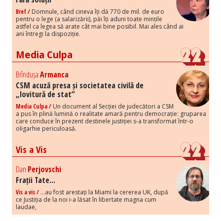
Bref /
Domnule, când cineva îți dă 770 de mil. de euro
pentru o lege (a salarizării), păi îți aduni toate mințile
astfel ca legea să arate cât mai bine posibil. Mai ales când ai
ani întregi la dispoziție.
Media Culpa
Brîndușa
Armanca
CSM acuză presa și societatea civilă de
„lovitură de stat”
Media Culpa /
Un document al Secției de judecători a CSM
a pus în plină lumină o realitate amară pentru democrație: gruparea
care conduce în prezent destinele justiției s-a transformat într-o
oligarhie periculoasă.
Vis a Vis
Dan
Perjovschi
Frații Tate...
Vis a vis /
...au fost arestați la Miami la cererea UK, după
ce Justiția de la noi i-a lăsat în libertate magna cum
laudae,