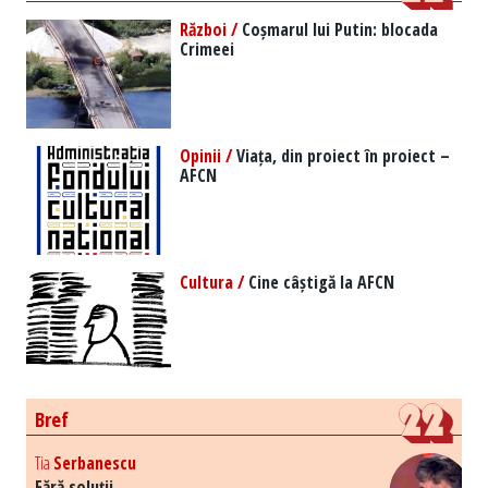
Război /
Coșmarul lui Putin: blocada
Crimeei
Opinii /
Viața, din proiect în proiect –
AFCN
Cultura /
Cine câștigă la AFCN
Bref
Tia
Serbanescu
Fără soluții