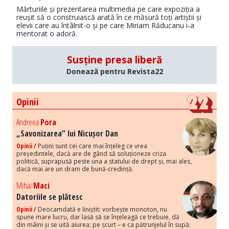
Mărturiile și prezentarea multimedia pe care expoziția a
reușit să o construiască arată în ce măsură toți artiștii și
elevii care au întâlnit-o și pe care Miriam Răducanu i-a
mentorat o adoră.
Susține presa liberă
Donează pentru Revista22
Opinii
Andreea
Pora
„Savonizarea” lui Nicușor Dan
Opinii /
Puțini sunt cei care mai înțeleg ce vrea
președintele, dacă are de gând să soluționeze criza
politică, suprapusă peste una a statului de drept și, mai ales,
dacă mai are un dram de bună-credință.
Mihai
Maci
Datoriile se plătesc
Opinii /
Deocamdată e liniștit: vorbește monoton, nu
spune mare lucru, dar lasă să se înțeleagă ce trebuie, dă
din mâini și se uită aiurea; pe scurt – e ca pătrunjelul în supă: