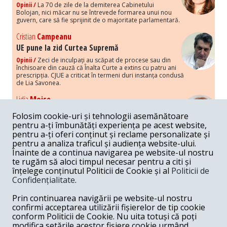
Opinii /
La 70 de zile de la demiterea Cabinetului
Bolojan, nici măcar nu se întrevede formarea unui nou
guvern, care să fie sprijinit de o majoritate parlamentară.
Cristian
Campeanu
UE pune la zid Curtea Supremă
Opinii /
Zeci de inculpați au scăpat de procese sau din
închisoare din cauză că Înalta Curte a extins cu patru ani
prescripția. CJUE a criticat în termeni duri instanța condusă
de Lia Savonea.
Lidia
Moise
Costurile economice ale haosului politic
Folosim cookie-uri și tehnologii asemănătoare
Opinii /
Economia nu poate rezista cu retorica falsă a
pentru a-ți îmbunătăți experiența pe acest website,
susținerii intereselor poporului, care, de fapt, ascunde
pentru a-ți oferi conținut și reclame personalizate și
obsesia menținerii privilegiilor și a averilor unor caste.
pentru a analiza traficul și audiența website-ului.
Înainte de a continua navigarea pe website-ul nostru
Melania
Cincea
te rugăm să aloci timpul necesar pentru a citi și
Noi puseuri de xenofobie din partea românilor
înțelege conținutul Politicii de Cookie și al
Politicii de
„neaoși”
Confidențialitate
.
Opinii /
Periodic, în spațiul public sunt voci care lansează
mesaje xenofobe la adresa câte unui politician care deranjează un
Prin continuarea navigării pe website-ul nostru
anumit grup politico-mediatic, într-un anumit moment.
confirmi acceptarea utilizării fișierelor de tip cookie
conform Politicii de Cookie. Nu uita totuși că poți
Armand
Gosu
modifica setările acestor fișiere cookie urmând