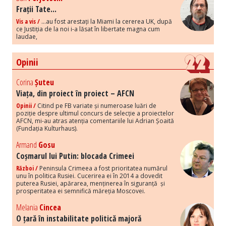
Frații Tate...
Vis a vis /
...au fost arestați la Miami la cererea UK, după
ce Justiția de la noi i-a lăsat în libertate magna cum
laudae,
Opinii
Corina
Șuteu
Viața, din proiect în proiect – AFCN
Opinii /
Citind pe FB variate și numeroase luări de
poziție despre ultimul concurs de selecție a proiectelor
AFCN, mi-au atras atenția comentariile lui Adrian Șoaită
(Fundația Kulturhaus).
Armand
Gosu
Coșmarul lui Putin: blocada Crimeei
Război /
Peninsula Crimeea a fost prioritatea numărul
unu în politica Rusiei. Cucerirea ei în 2014 a dovedit
puterea Rusiei, apărarea, menținerea în siguranță și
prosperitatea ei semnifică măreția Moscovei.
Melania
Cincea
O țară în instabilitate politică majoră