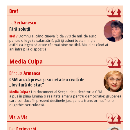
Bref
Tia
Serbanescu
Fără soluții
Bref /
Domnule, când cineva îți dă 770 de mil. de euro
pentru o lege (a salarizării), păi îți aduni toate mințile
astfel ca legea să arate cât mai bine posibil. Mai ales când ai
ani întregi la dispoziție.
Media Culpa
Brîndușa
Armanca
CSM acuză presa și societatea civilă de
„lovitură de stat”
Media Culpa /
Un document al Secției de judecători a CSM
a pus în plină lumină o realitate amară pentru democrație: gruparea
care conduce în prezent destinele justiției s-a transformat într-o
oligarhie periculoasă.
Vis a Vis
Dan
Perjovschi