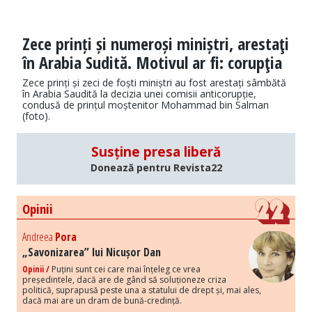
Zece prinți și numeroși miniștri, arestaţi
în Arabia Sudită. Motivul ar fi: corupţia
Zece prinți și zeci de foști miniștri au fost arestați sâmbătă
în Arabia Saudită la decizia unei comisii anticorupție,
condusă de prințul moștenitor Mohammad bin Salman
(foto).
Susține presa liberă
Donează pentru Revista22
Opinii
Andreea
Pora
„Savonizarea” lui Nicușor Dan
Opinii /
Puțini sunt cei care mai înțeleg ce vrea
președintele, dacă are de gând să soluționeze criza
politică, suprapusă peste una a statului de drept și, mai ales,
dacă mai are un dram de bună-credință.