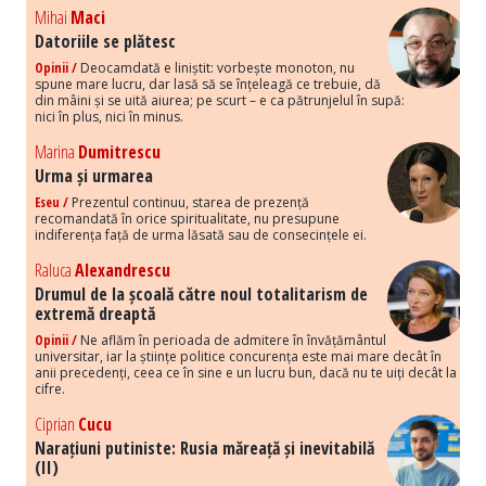
Mihai
Maci
Datoriile se plătesc
Opinii /
Deocamdată e liniștit: vorbește monoton, nu
spune mare lucru, dar lasă să se înțeleagă ce trebuie, dă
din mâini și se uită aiurea; pe scurt – e ca pătrunjelul în supă:
nici în plus, nici în minus.
Marina
Dumitrescu
Urma și urmarea
Eseu /
Prezentul continuu, starea de prezență
recomandată în orice spiritualitate, nu presupune
indiferența față de urma lăsată sau de consecințele ei.
Raluca
Alexandrescu
Drumul de la școală către noul totalitarism de
extremă dreaptă
Opinii /
Ne aflăm în perioada de admitere în învățământul
universitar, iar la științe politice concurența este mai mare decât în
anii precedenți, ceea ce în sine e un lucru bun, dacă nu te uiți decât la
cifre.
Ciprian
Cucu
Narațiuni putiniste: Rusia măreață și inevitabilă
(II)