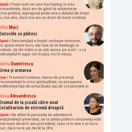
Opinii /
Puțini sunt cei care mai înțeleg ce vrea
președintele, dacă are de gând să soluționeze
criza politică, suprapusă peste una a statului de drept
și, mai ales, dacă mai are un dram de bună-credință.
Mihai
Maci
Datoriile se plătesc
Opinii /
Deocamdată e liniștit: vorbește monoton,
nu spune mare lucru, dar lasă să se înțeleagă ce
trebuie, dă din mâini și se uită aiurea; pe scurt – e ca
pătrunjelul în supă: nici în plus, nici în minus.
Marina
Dumitrescu
Urma și urmarea
Eseu /
Prezentul continuu, starea de prezență
recomandată în orice spiritualitate, nu presupune
indiferența față de urma lăsată sau de consecințele ei.
Raluca
Alexandrescu
Drumul de la școală către noul
totalitarism de extremă dreaptă
Opinii /
Ne aflăm în perioada de admitere în
învățământul universitar, iar la științe politice concurența este
mai mare decât în anii precedenți, ceea ce în sine e un lucru
bun, dacă nu te uiți decât la cifre.