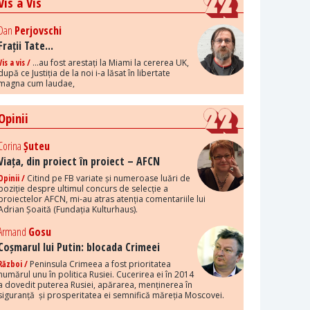
Vis a Vis
Dan
Perjovschi
Frații Tate...
Vis a vis /
...au fost arestați la Miami la cererea UK,
după ce Justiția de la noi i-a lăsat în libertate
magna cum laudae,
Opinii
Corina
Șuteu
Viața, din proiect în proiect – AFCN
Opinii /
Citind pe FB variate și numeroase luări de
poziție despre ultimul concurs de selecție a
proiectelor AFCN, mi-au atras atenția comentariile lui
Adrian Șoaită (Fundația Kulturhaus).
Armand
Gosu
Coșmarul lui Putin: blocada Crimeei
Război /
Peninsula Crimeea a fost prioritatea
numărul unu în politica Rusiei. Cucerirea ei în 2014
a dovedit puterea Rusiei, apărarea, menținerea în
siguranță și prosperitatea ei semnifică măreția Moscovei.