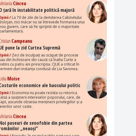
Melania
Cincea
O țară în instabilitate politică majoră
Opinii /
La 70 de zile de la demiterea Cabinetului
Bolojan, nici măcar nu se întrevede formarea unui
nou guvern, care să fie sprijinit de o majoritate
parlamentară.
Cristian
Campeanu
UE pune la zid Curtea Supremă
Opinii /
Zeci de inculpați au scăpat de procese
sau din închisoare din cauză că Înalta Curte a
extins cu patru ani prescripția. CJUE a criticat în
termeni duri instanța condusă de Lia Savonea.
Lidia
Moise
Costurile economice ale haosului politic
Opinii /
Economia nu poate rezista cu retorica
falsă a susținerii intereselor poporului, care, de
fapt, ascunde obsesia menținerii privilegiilor și a
averilor unor caste.
Melania
Cincea
Noi puseuri de xenofobie din partea
românilor „neaoși”
Opinii /
Periodic, în spațiul public sunt voci care