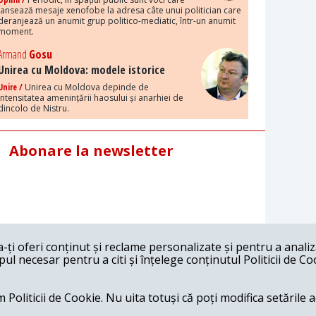
lansează mesaje xenofobe la adresa câte unui politician care
deranjează un anumit grup politico-mediatic, într-un anumit
moment.
Armand
Gosu
Unirea cu Moldova: modele istorice
Unire /
Unirea cu Moldova depinde de
intensitatea amenințării haosului și anarhiei de
dincolo de Nistru.
Abonare la newsletter
ți oferi conținut și reclame personalizate și pentru a anali
l necesar pentru a citi și înțelege conținutul Politicii de Co
 Politicii de Cookie. Nu uita totuși că poți modifica setările 