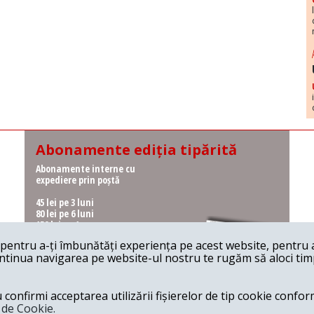
Abonamente ediția tipărită
Abonamente interne cu
expediere prin poștă
45 lei pe 3 luni
80 lei pe 6 luni
150 lei pe 1 an
entru a-ți îmbunătăți experiența pe acest website, pentru a-
Abonamente interne cu
ontinua navigarea pe website-ul nostru te rugăm să aloci timpu
ridicare de la redacție
36 lei pe 3 luni
62 lei pe 6 luni
onfirmi acceptarea utilizării fișierelor de tip cookie conform
115 lei pe 1 an
a de Cookie.