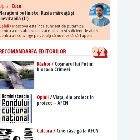
Ciprian
Cucu
Narațiuni putiniste: Rusia măreață și
inevitabilă (II)
Opinii /
Moscova este încă suficient de puternică
pentru a destabiliza un stat mai slab și suficient de abilă
pentru a-i convinge pe ceilalți că nu merită să-l apere.
RECOMANDAREA EDITORILOR
Război /
Coșmarul lui Putin:
blocada Crimeei
Opinii /
Viața, din proiect în
proiect – AFCN
Cultura /
Cine câștigă la AFCN