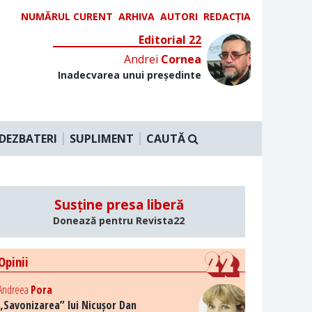
NUMĂRUL CURENT
ARHIVA
AUTORI
REDACȚIA
Editorial 22
Andrei
Cornea
Inadecvarea unui președinte
DEZBATERI
SUPLIMENT
CAUTĂ
Susține presa liberă
Donează pentru Revista22
Opinii
Andreea
Pora
„Savonizarea” lui Nicușor Dan