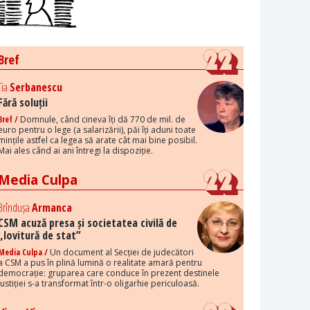
Bref
Tia
Serbanescu
Fără soluții
Bref /
Domnule, când cineva îți dă 770 de mil. de
euro pentru o lege (a salarizării), păi îți aduni toate
mințile astfel ca legea să arate cât mai bine posibil.
Mai ales când ai ani întregi la dispoziție.
Media Culpa
Brîndușa
Armanca
CSM acuză presa și societatea civilă de
„lovitură de stat”
Media Culpa /
Un document al Secției de judecători
a CSM a pus în plină lumină o realitate amară pentru
democrație: gruparea care conduce în prezent destinele
justiției s-a transformat într-o oligarhie periculoasă.