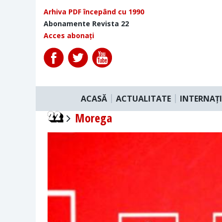
Arhiva PDF începând cu 1990
Abonamente Revista 22
Acces abonați
ACASĂ
ACTUALITATE
INTERNAȚ
Morega