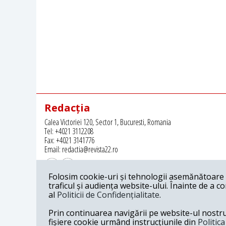
Redacția
Calea Victoriei 120, Sector 1, Bucuresti, Romania
Tel: +4021 3112208
Fax: +4021 3141776
Email: redactia@revista22.ro
Folosim cookie-uri și tehnologii asemănătoare p
traficul și audiența website-ului. Înainte de a c
al
Politicii de Confidențialitate
.
Revista 22 este editata de
Grupul pentru Dialog Social
Prin continuarea navigării pe website-ul nostru c
fișiere cookie urmând instrucțiunile din
Politic