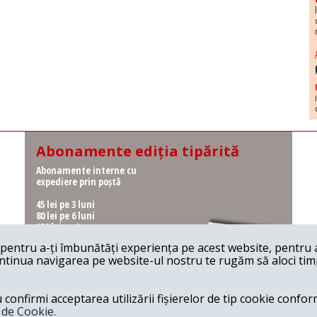
Abonamente ediția tipărită
Abonamente interne cu
expediere prin poștă
45 lei pe 3 luni
80 lei pe 6 luni
150 lei pe 1 an
entru a-ți îmbunătăți experiența pe acest website, pentru a-
Abonamente interne cu
ontinua navigarea pe website-ul nostru te rugăm să aloci timpu
ridicare de la redacție
36 lei pe 3 luni
62 lei pe 6 luni
onfirmi acceptarea utilizării fișierelor de tip cookie conform
115 lei pe 1 an
a de Cookie.