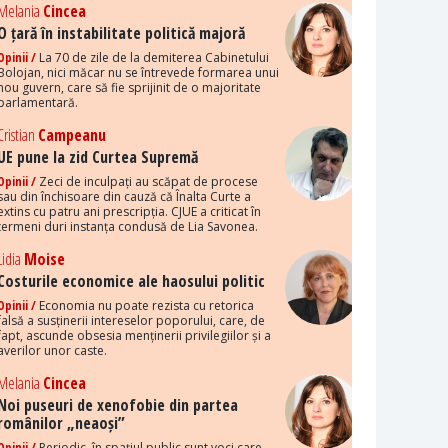
Melania
Cincea
O țară în instabilitate politică majoră
Opinii /
La 70 de zile de la demiterea Cabinetului
Bolojan, nici măcar nu se întrevede formarea unui
nou guvern, care să fie sprijinit de o majoritate
parlamentară.
Cristian
Campeanu
UE pune la zid Curtea Supremă
Opinii /
Zeci de inculpați au scăpat de procese
sau din închisoare din cauză că Înalta Curte a
extins cu patru ani prescripția. CJUE a criticat în
termeni duri instanța condusă de Lia Savonea.
Lidia
Moise
Costurile economice ale haosului politic
Opinii /
Economia nu poate rezista cu retorica
falsă a susținerii intereselor poporului, care, de
fapt, ascunde obsesia menținerii privilegiilor și a
averilor unor caste.
Melania
Cincea
Noi puseuri de xenofobie din partea
românilor „neaoși”
Opinii /
Periodic, în spațiul public sunt voci care