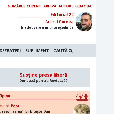
NUMĂRUL CURENT
ARHIVA
AUTORI
REDACȚIA
Editorial 22
Andrei
Cornea
Inadecvarea unui președinte
DEZBATERI
SUPLIMENT
CAUTĂ
Susține presa liberă
Donează pentru Revista22
Opinii
Andreea
Pora
„Savonizarea” lui Nicușor Dan