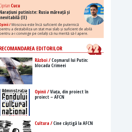
Ciprian
Cucu
Narațiuni putiniste: Rusia măreață și
inevitabilă (II)
Opinii /
Moscova este încă suficient de puternică
pentru a destabiliza un stat mai slab și suficient de abilă
pentru a-i convinge pe ceilalți că nu merită să-l apere.
RECOMANDAREA EDITORILOR
Război /
Coșmarul lui Putin:
blocada Crimeei
Opinii /
Viața, din proiect în
proiect – AFCN
Cultura /
Cine câștigă la AFCN