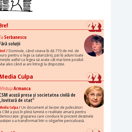
Bref
Tia
Serbanescu
Fără soluții
Bref /
Domnule, când cineva îți dă 770 de mil. de
euro pentru o lege (a salarizării), păi îți aduni toate
mințile astfel ca legea să arate cât mai bine posibil.
Mai ales când ai ani întregi la dispoziție.
Media Culpa
Brîndușa
Armanca
CSM acuză presa și societatea civilă de
„lovitură de stat”
Media Culpa /
Un document al Secției de judecători
a CSM a pus în plină lumină o realitate amară pentru
democrație: gruparea care conduce în prezent destinele
justiției s-a transformat într-o oligarhie periculoasă.