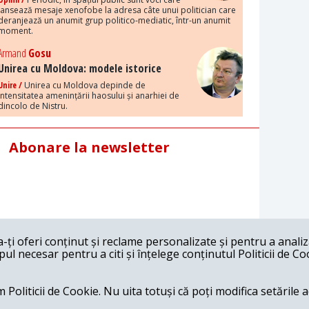
lansează mesaje xenofobe la adresa câte unui politician care
deranjează un anumit grup politico-mediatic, într-un anumit
moment.
Armand
Gosu
Unirea cu Moldova: modele istorice
Unire /
Unirea cu Moldova depinde de
intensitatea amenințării haosului și anarhiei de
dincolo de Nistru.
Abonare la newsletter
ți oferi conținut și reclame personalizate și pentru a anali
l necesar pentru a citi și înțelege conținutul Politicii de Co
 Politicii de Cookie. Nu uita totuși că poți modifica setările 