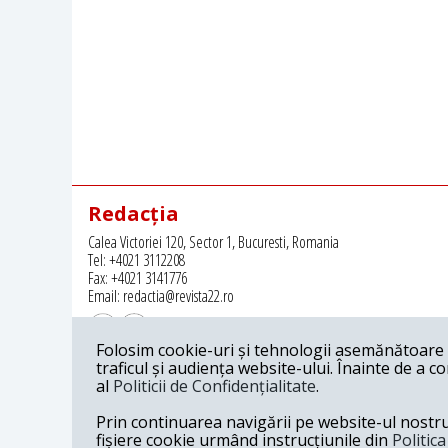
Redacția
Calea Victoriei 120, Sector 1, Bucuresti, Romania
Tel: +4021 3112208
Fax: +4021 3141776
Email: redactia@revista22.ro
Folosim cookie-uri și tehnologii asemănătoare p
traficul și audiența website-ului. Înainte de a c
al
Politicii de Confidențialitate
.
Revista 22 este editata de
Grupul pentru Dialog Social
Prin continuarea navigării pe website-ul nostru c
fișiere cookie urmând instrucțiunile din
Politic