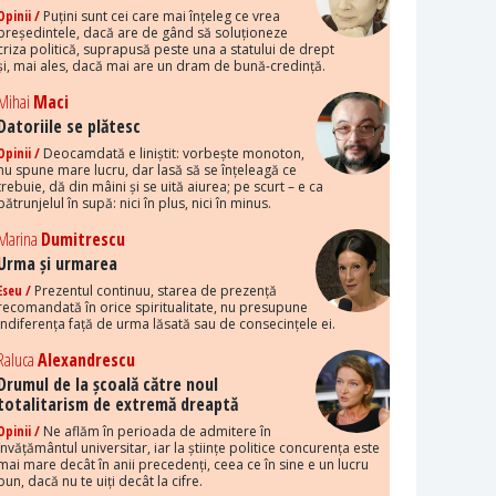
Opinii /
Puțini sunt cei care mai înțeleg ce vrea
președintele, dacă are de gând să soluționeze
criza politică, suprapusă peste una a statului de drept
și, mai ales, dacă mai are un dram de bună-credință.
Mihai
Maci
Datoriile se plătesc
Opinii /
Deocamdată e liniștit: vorbește monoton,
nu spune mare lucru, dar lasă să se înțeleagă ce
trebuie, dă din mâini și se uită aiurea; pe scurt – e ca
pătrunjelul în supă: nici în plus, nici în minus.
Marina
Dumitrescu
Urma și urmarea
Eseu /
Prezentul continuu, starea de prezență
recomandată în orice spiritualitate, nu presupune
indiferența față de urma lăsată sau de consecințele ei.
Raluca
Alexandrescu
Drumul de la școală către noul
totalitarism de extremă dreaptă
Opinii /
Ne aflăm în perioada de admitere în
învățământul universitar, iar la științe politice concurența este
mai mare decât în anii precedenți, ceea ce în sine e un lucru
bun, dacă nu te uiți decât la cifre.