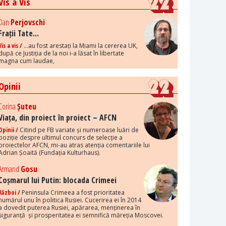
Vis a Vis
Dan
Perjovschi
Frații Tate...
Vis a vis /
...au fost arestați la Miami la cererea UK,
după ce Justiția de la noi i-a lăsat în libertate
magna cum laudae,
Opinii
Corina
Șuteu
Viața, din proiect în proiect – AFCN
Opinii /
Citind pe FB variate și numeroase luări de
poziție despre ultimul concurs de selecție a
proiectelor AFCN, mi-au atras atenția comentariile lui
Adrian Șoaită (Fundația Kulturhaus).
Armand
Gosu
Coșmarul lui Putin: blocada Crimeei
Război /
Peninsula Crimeea a fost prioritatea
numărul unu în politica Rusiei. Cucerirea ei în 2014
a dovedit puterea Rusiei, apărarea, menținerea în
siguranță și prosperitatea ei semnifică măreția Moscovei.