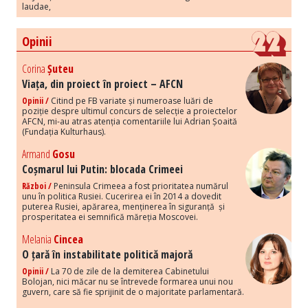
laudae,
Opinii
Corina
Șuteu
Viața, din proiect în proiect – AFCN
Opinii /
Citind pe FB variate și numeroase luări de
poziție despre ultimul concurs de selecție a proiectelor
AFCN, mi-au atras atenția comentariile lui Adrian Șoaită
(Fundația Kulturhaus).
Armand
Gosu
Coșmarul lui Putin: blocada Crimeei
Război /
Peninsula Crimeea a fost prioritatea numărul
unu în politica Rusiei. Cucerirea ei în 2014 a dovedit
puterea Rusiei, apărarea, menținerea în siguranță și
prosperitatea ei semnifică măreția Moscovei.
Melania
Cincea
O țară în instabilitate politică majoră
Opinii /
La 70 de zile de la demiterea Cabinetului
Bolojan, nici măcar nu se întrevede formarea unui nou
guvern, care să fie sprijinit de o majoritate parlamentară.