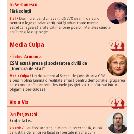
Tia
Serbanescu
Fără soluții
Bref /
Domnule, când cineva îți dă 770 de mil. de euro
pentru o lege (a salarizării), păi îți aduni toate mințile
astfel ca legea să arate cât mai bine posibil. Mai ales când ai
ani întregi la dispoziție.
Media Culpa
Brîndușa
Armanca
CSM acuză presa și societatea civilă de
„lovitură de stat”
Media Culpa /
Un document al Secției de judecători a CSM
a pus în plină lumină o realitate amară pentru democrație: gruparea
care conduce în prezent destinele justiției s-a transformat într-o
oligarhie periculoasă.
Vis a Vis
Dan
Perjovschi
Frații Tate...
Vis a vis /
...au fost arestați la Miami la cererea UK, după
ce Justiția de la noi i-a lăsat în libertate magna cum