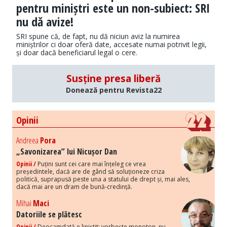
pentru miniștri este un non-subiect: SRI
nu dă avize!
SRI spune că, de fapt, nu dă niciun aviz la numirea
miniștrilor ci doar oferă date, accesate numai potrivit legii,
și doar dacă beneficiarul legal o cere.
Susține presa liberă
Donează pentru Revista22
Opinii
Andreea
Pora
„Savonizarea” lui Nicușor Dan
Opinii /
Puțini sunt cei care mai înțeleg ce vrea
președintele, dacă are de gând să soluționeze criza
politică, suprapusă peste una a statului de drept și, mai ales,
dacă mai are un dram de bună-credință.
Mihai
Maci
Datoriile se plătesc
Opinii /
Deocamdată e liniștit: vorbește monoton, nu