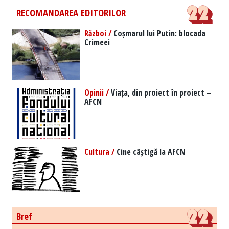
RECOMANDAREA EDITORILOR
Război /
Coșmarul lui Putin: blocada
Crimeei
Opinii /
Viața, din proiect în proiect –
AFCN
Cultura /
Cine câștigă la AFCN
Bref