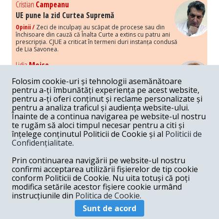
Cristian
Campeanu
UE pune la zid Curtea Supremă
Opinii /
Zeci de inculpați au scăpat de procese sau din
închisoare din cauză că Înalta Curte a extins cu patru ani
prescripția. CJUE a criticat în termeni duri instanța condusă
de Lia Savonea.
Lidia
Moise
Costurile economice ale haosului politic
Folosim cookie-uri și tehnologii asemănătoare
Opinii /
Economia nu poate rezista cu retorica falsă a
pentru a-ți îmbunătăți experiența pe acest website,
susținerii intereselor poporului, care, de fapt, ascunde
pentru a-ți oferi conținut și reclame personalizate și
obsesia menținerii privilegiilor și a averilor unor caste.
pentru a analiza traficul și audiența website-ului.
Înainte de a continua navigarea pe website-ul nostru
Melania
Cincea
te rugăm să aloci timpul necesar pentru a citi și
Noi puseuri de xenofobie din partea românilor
înțelege conținutul Politicii de Cookie și al
Politicii de
„neaoși”
Confidențialitate
.
Opinii /
Periodic, în spațiul public sunt voci care lansează
mesaje xenofobe la adresa câte unui politician care deranjează un
Prin continuarea navigării pe website-ul nostru
anumit grup politico-mediatic, într-un anumit moment.
confirmi acceptarea utilizării fișierelor de tip cookie
conform Politicii de Cookie. Nu uita totuși că poți
Armand
Gosu
modifica setările acestor fișiere cookie urmând
Unirea cu Moldova: modele istorice
instrucțiunile din
Politica de Cookie.
Unire /
Unirea cu Moldova depinde de intensitatea
Sunt de acord
amenințării haosului și anarhiei de dincolo de Nistru.