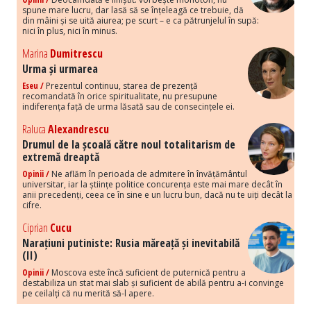
spune mare lucru, dar lasă să se înțeleagă ce trebuie, dă
din mâini și se uită aiurea; pe scurt – e ca pătrunjelul în supă:
nici în plus, nici în minus.
Marina
Dumitrescu
Urma și urmarea
Eseu /
Prezentul continuu, starea de prezență
recomandată în orice spiritualitate, nu presupune
indiferența față de urma lăsată sau de consecințele ei.
Raluca
Alexandrescu
Drumul de la școală către noul totalitarism de
extremă dreaptă
Opinii /
Ne aflăm în perioada de admitere în învățământul
universitar, iar la științe politice concurența este mai mare decât în
anii precedenți, ceea ce în sine e un lucru bun, dacă nu te uiți decât la
cifre.
Ciprian
Cucu
Narațiuni putiniste: Rusia măreață și inevitabilă
(II)
Opinii /
Moscova este încă suficient de puternică pentru a
destabiliza un stat mai slab și suficient de abilă pentru a-i convinge
pe ceilalți că nu merită să-l apere.