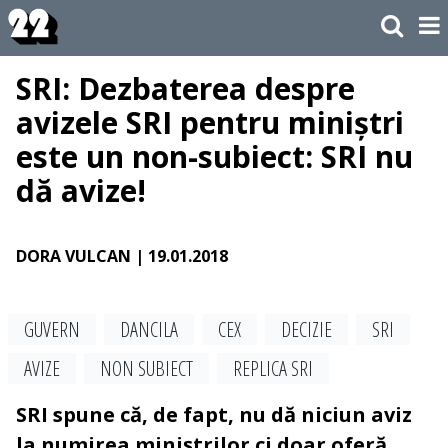
SRI: Dezbaterea despre
avizele SRI pentru miniștri
este un non-subiect: SRI nu
dă avize!
DORA VULCAN
| 19.01.2018
GUVERN
DANCILA
CEX
DECIZIE
SRI
AVIZE
NON SUBIECT
REPLICA SRI
SRI spune că, de fapt, nu dă niciun aviz
la numirea miniștrilor ci doar oferă