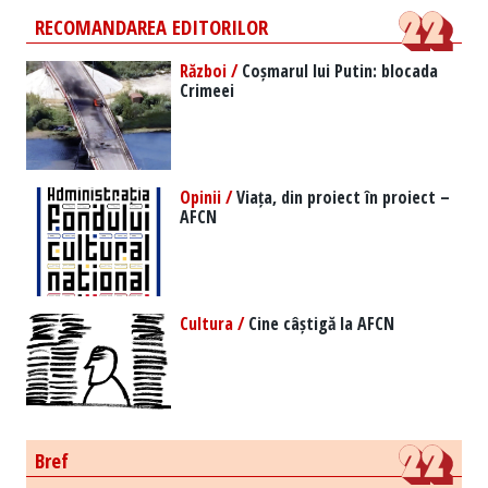
RECOMANDAREA EDITORILOR
Război /
Coșmarul lui Putin: blocada
Crimeei
Opinii /
Viața, din proiect în proiect –
AFCN
Cultura /
Cine câștigă la AFCN
Bref