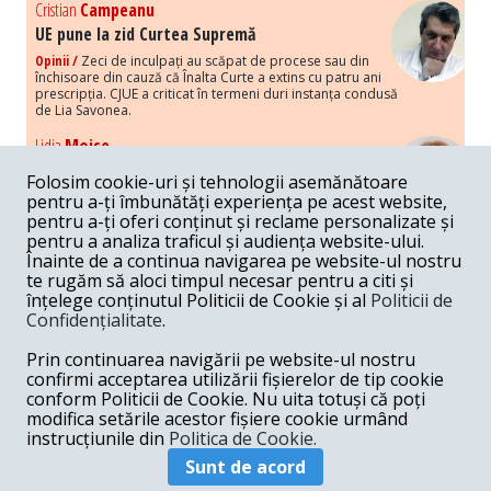
Cristian
Campeanu
UE pune la zid Curtea Supremă
Opinii /
Zeci de inculpați au scăpat de procese sau din
închisoare din cauză că Înalta Curte a extins cu patru ani
prescripția. CJUE a criticat în termeni duri instanța condusă
de Lia Savonea.
Lidia
Moise
Costurile economice ale haosului politic
Folosim cookie-uri și tehnologii asemănătoare
Opinii /
Economia nu poate rezista cu retorica falsă a
pentru a-ți îmbunătăți experiența pe acest website,
susținerii intereselor poporului, care, de fapt, ascunde
pentru a-ți oferi conținut și reclame personalizate și
obsesia menținerii privilegiilor și a averilor unor caste.
pentru a analiza traficul și audiența website-ului.
Înainte de a continua navigarea pe website-ul nostru
Melania
Cincea
te rugăm să aloci timpul necesar pentru a citi și
Noi puseuri de xenofobie din partea românilor
înțelege conținutul Politicii de Cookie și al
Politicii de
„neaoși”
Confidențialitate
.
Opinii /
Periodic, în spațiul public sunt voci care lansează
mesaje xenofobe la adresa câte unui politician care deranjează un
Prin continuarea navigării pe website-ul nostru
anumit grup politico-mediatic, într-un anumit moment.
confirmi acceptarea utilizării fișierelor de tip cookie
conform Politicii de Cookie. Nu uita totuși că poți
Armand
Gosu
modifica setările acestor fișiere cookie urmând
Unirea cu Moldova: modele istorice
instrucțiunile din
Politica de Cookie.
Unire /
Unirea cu Moldova depinde de intensitatea
Sunt de acord
amenințării haosului și anarhiei de dincolo de Nistru.