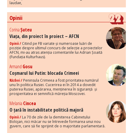
laudae,
Opinii
Corina
Șuteu
Viața, din proiect în proiect – AFCN
Opinii /
Citind pe FB variate și numeroase luări de
poziție despre ultimul concurs de selecție a proiectelor
AFCN, mi-au atras atenția comentariile lui Adrian Șoaită
(Fundația Kulturhaus).
Armand
Gosu
Coșmarul lui Putin: blocada Crimeei
Război /
Peninsula Crimeea a fost prioritatea numărul
unu în politica Rusiei. Cucerirea ei în 2014 a dovedit
puterea Rusiei, apărarea, menținerea în siguranță și
prosperitatea ei semnifică măreția Moscovei.
Melania
Cincea
O țară în instabilitate politică majoră
Opinii /
La 70 de zile de la demiterea Cabinetului
Bolojan, nici măcar nu se întrevede formarea unui nou
guvern, care să fie sprijinit de o majoritate parlamentară.