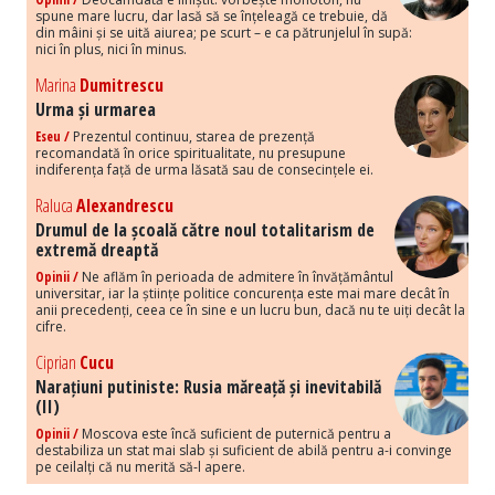
spune mare lucru, dar lasă să se înțeleagă ce trebuie, dă
din mâini și se uită aiurea; pe scurt – e ca pătrunjelul în supă:
nici în plus, nici în minus.
Marina
Dumitrescu
Urma și urmarea
Eseu /
Prezentul continuu, starea de prezență
recomandată în orice spiritualitate, nu presupune
indiferența față de urma lăsată sau de consecințele ei.
Raluca
Alexandrescu
Drumul de la școală către noul totalitarism de
extremă dreaptă
Opinii /
Ne aflăm în perioada de admitere în învățământul
universitar, iar la științe politice concurența este mai mare decât în
anii precedenți, ceea ce în sine e un lucru bun, dacă nu te uiți decât la
cifre.
Ciprian
Cucu
Narațiuni putiniste: Rusia măreață și inevitabilă
(II)
Opinii /
Moscova este încă suficient de puternică pentru a
destabiliza un stat mai slab și suficient de abilă pentru a-i convinge
pe ceilalți că nu merită să-l apere.