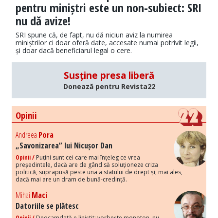
pentru miniștri este un non-subiect: SRI
nu dă avize!
SRI spune că, de fapt, nu dă niciun aviz la numirea
miniștrilor ci doar oferă date, accesate numai potrivit legii,
și doar dacă beneficiarul legal o cere.
Susține presa liberă
Donează pentru Revista22
Opinii
Andreea
Pora
„Savonizarea” lui Nicușor Dan
Opinii /
Puțini sunt cei care mai înțeleg ce vrea
președintele, dacă are de gând să soluționeze criza
politică, suprapusă peste una a statului de drept și, mai ales,
dacă mai are un dram de bună-credință.
Mihai
Maci
Datoriile se plătesc
Opinii /
Deocamdată e liniștit: vorbește monoton, nu