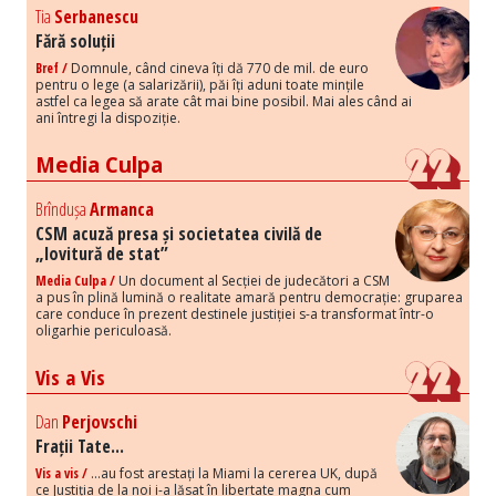
Tia
Serbanescu
Fără soluții
Bref /
Domnule, când cineva îți dă 770 de mil. de euro
pentru o lege (a salarizării), păi îți aduni toate mințile
astfel ca legea să arate cât mai bine posibil. Mai ales când ai
ani întregi la dispoziție.
Media Culpa
Brîndușa
Armanca
CSM acuză presa și societatea civilă de
„lovitură de stat”
Media Culpa /
Un document al Secției de judecători a CSM
a pus în plină lumină o realitate amară pentru democrație: gruparea
care conduce în prezent destinele justiției s-a transformat într-o
oligarhie periculoasă.
Vis a Vis
Dan
Perjovschi
Frații Tate...
Vis a vis /
...au fost arestați la Miami la cererea UK, după
ce Justiția de la noi i-a lăsat în libertate magna cum