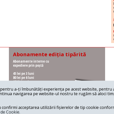
Abonamente ediția tipărită
Abonamente interne cu
expediere prin poștă
45 lei pe 3 luni
80 lei pe 6 luni
150 lei pe 1 an
entru a-ți îmbunătăți experiența pe acest website, pentru a-
Abonamente interne cu
ontinua navigarea pe website-ul nostru te rugăm să aloci timpu
ridicare de la redacție
36 lei pe 3 luni
62 lei pe 6 luni
onfirmi acceptarea utilizării fișierelor de tip cookie conform
115 lei pe 1 an
a de Cookie.