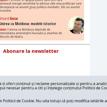
lansează mesaje xenofobe la adresa câte unui politician care
deranjează un anumit grup politico-mediatic, într-un anumit
moment.
Armand
Gosu
Unirea cu Moldova: modele istorice
Unire /
Unirea cu Moldova depinde de
intensitatea amenințării haosului și anarhiei de
dincolo de Nistru.
Abonare la newsletter
ți oferi conținut și reclame personalizate și pentru a anali
l necesar pentru a citi și înțelege conținutul Politicii de Co
 Politicii de Cookie. Nu uita totuși că poți modifica setările 