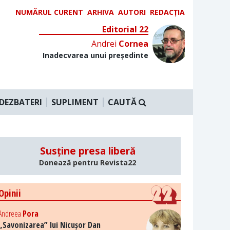
NUMĂRUL CURENT
ARHIVA
AUTORI
REDACȚIA
Editorial 22
Andrei
Cornea
Inadecvarea unui președinte
DEZBATERI
SUPLIMENT
CAUTĂ
Susține presa liberă
Donează pentru Revista22
Opinii
Andreea
Pora
„Savonizarea” lui Nicușor Dan