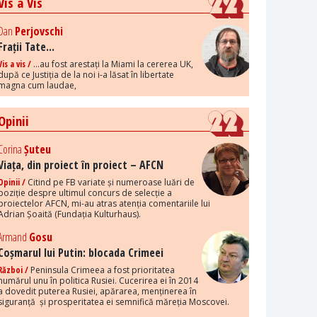
Vis a Vis
Dan
Perjovschi
Frații Tate...
Vis a vis /
...au fost arestați la Miami la cererea UK,
după ce Justiția de la noi i-a lăsat în libertate
magna cum laudae,
Opinii
Corina
Șuteu
Viața, din proiect în proiect – AFCN
Opinii /
Citind pe FB variate și numeroase luări de
poziție despre ultimul concurs de selecție a
proiectelor AFCN, mi-au atras atenția comentariile lui
Adrian Șoaită (Fundația Kulturhaus).
Armand
Gosu
Coșmarul lui Putin: blocada Crimeei
Război /
Peninsula Crimeea a fost prioritatea
numărul unu în politica Rusiei. Cucerirea ei în 2014
a dovedit puterea Rusiei, apărarea, menținerea în
siguranță și prosperitatea ei semnifică măreția Moscovei.