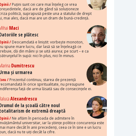
Opinii /
Puțini sunt cei care mai înțeleg ce vrea
președintele, dacă are de gând să soluționeze
criza politică, suprapusă peste una a statului de drept
și, mai ales, dacă mai are un dram de bună-credință.
Mihai
Maci
Datoriile se plătesc
Opinii /
Deocamdată e liniștit: vorbește monoton,
nu spune mare lucru, dar lasă să se înțeleagă ce
trebuie, dă din mâini și se uită aiurea; pe scurt – e ca
pătrunjelul în supă: nici în plus, nici în minus.
Marina
Dumitrescu
Urma și urmarea
Eseu /
Prezentul continuu, starea de prezență
recomandată în orice spiritualitate, nu presupune
indiferența față de urma lăsată sau de consecințele ei.
Raluca
Alexandrescu
Drumul de la școală către noul
totalitarism de extremă dreaptă
Opinii /
Ne aflăm în perioada de admitere în
învățământul universitar, iar la științe politice concurența este
mai mare decât în anii precedenți, ceea ce în sine e un lucru
bun, dacă nu te uiți decât la cifre.