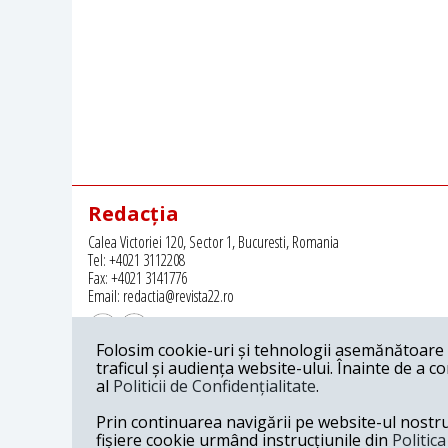
Redacția
Calea Victoriei 120, Sector 1, Bucuresti, Romania
Tel: +4021 3112208
Fax: +4021 3141776
Email: redactia@revista22.ro
Folosim cookie-uri și tehnologii asemănătoare p
traficul și audiența website-ului. Înainte de a c
al
Politicii de Confidențialitate
.
Revista 22 este editata de
Grupul pentru Dialog Social
Prin continuarea navigării pe website-ul nostru c
fișiere cookie urmând instrucțiunile din
Politic