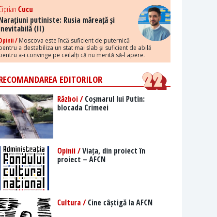
Ciprian
Cucu
Narațiuni putiniste: Rusia măreață și
inevitabilă (II)
Opinii /
Moscova este încă suficient de puternică
pentru a destabiliza un stat mai slab și suficient de abilă
pentru a-i convinge pe ceilalți că nu merită să-l apere.
RECOMANDAREA EDITORILOR
Război /
Coșmarul lui Putin:
blocada Crimeei
Opinii /
Viața, din proiect în
proiect – AFCN
Cultura /
Cine câștigă la AFCN