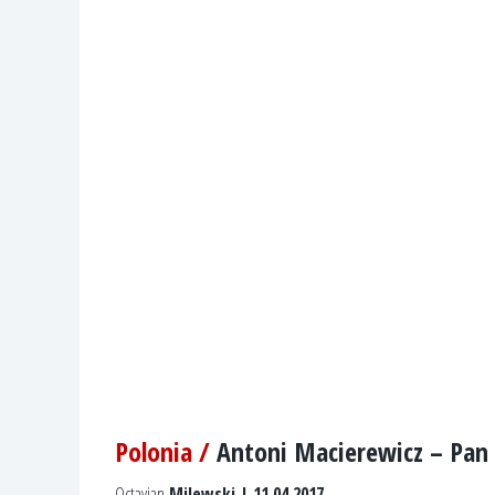
Polonia /
Antoni Macierewicz – Pan 
Octavian
Milewski | 11.04.2017