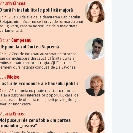
Melania
Cincea
O țară în instabilitate politică majoră
Opinii /
La 70 de zile de la demiterea Cabinetului
Bolojan, nici măcar nu se întrevede formarea unui
nou guvern, care să fie sprijinit de o majoritate
parlamentară.
Cristian
Campeanu
UE pune la zid Curtea Supremă
Opinii /
Zeci de inculpați au scăpat de procese
sau din închisoare din cauză că Înalta Curte a
extins cu patru ani prescripția. CJUE a criticat în
termeni duri instanța condusă de Lia Savonea.
Lidia
Moise
Costurile economice ale haosului politic
Opinii /
Economia nu poate rezista cu retorica
falsă a susținerii intereselor poporului, care, de
fapt, ascunde obsesia menținerii privilegiilor și a
averilor unor caste.
Melania
Cincea
Noi puseuri de xenofobie din partea
românilor „neaoși”
Opinii /
Periodic, în spațiul public sunt voci care