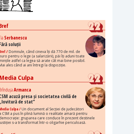
Bref
Tia
Serbanescu
Fără soluții
Bref /
Domnule, când cineva îți dă 770 de mil. de
euro pentru o lege (a salarizării), păi îți aduni toate
mințile astfel ca legea să arate cât mai bine posibil.
Mai ales când ai ani întregi la dispoziție.
Media Culpa
Brîndușa
Armanca
CSM acuză presa și societatea civilă de
„lovitură de stat”
Media Culpa /
Un document al Secției de judecători
a CSM a pus în plină lumină o realitate amară pentru
democrație: gruparea care conduce în prezent destinele
justiției s-a transformat într-o oligarhie periculoasă.