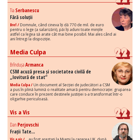
Tia
Serbanescu
Fără soluții
Bref /
Domnule, când cineva îți dă 770 de mil. de euro
pentru o lege (a salarizării), păi îți aduni toate mințile
astfel ca legea să arate cât mai bine posibil. Mai ales când ai
ani întregi la dispoziție.
Media Culpa
Brîndușa
Armanca
CSM acuză presa și societatea civilă de
„lovitură de stat”
Media Culpa /
Un document al Secției de judecători a CSM
a pus în plină lumină o realitate amară pentru democrație: gruparea
care conduce în prezent destinele justiției s-a transformat într-o
oligarhie periculoasă.
Vis a Vis
Dan
Perjovschi
Frații Tate...
Vis a vis /
...au fost arestați la Miami la cererea UK, după