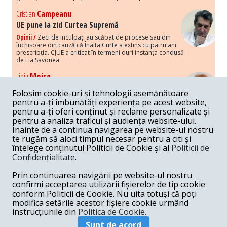
Cristian
Campeanu
UE pune la zid Curtea Supremă
Opinii /
Zeci de inculpați au scăpat de procese sau din
închisoare din cauză că Înalta Curte a extins cu patru ani
prescripția. CJUE a criticat în termeni duri instanța condusă
de Lia Savonea.
Lidia
Moise
Costurile economice ale haosului politic
Folosim cookie-uri și tehnologii asemănătoare
Opinii /
Economia nu poate rezista cu retorica falsă a
pentru a-ți îmbunătăți experiența pe acest website,
susținerii intereselor poporului, care, de fapt, ascunde
pentru a-ți oferi conținut și reclame personalizate și
obsesia menținerii privilegiilor și a averilor unor caste.
pentru a analiza traficul și audiența website-ului.
Înainte de a continua navigarea pe website-ul nostru
Melania
Cincea
te rugăm să aloci timpul necesar pentru a citi și
Noi puseuri de xenofobie din partea românilor
înțelege conținutul Politicii de Cookie și al
Politicii de
„neaoși”
Confidențialitate
.
Opinii /
Periodic, în spațiul public sunt voci care lansează
mesaje xenofobe la adresa câte unui politician care deranjează un
Prin continuarea navigării pe website-ul nostru
anumit grup politico-mediatic, într-un anumit moment.
confirmi acceptarea utilizării fișierelor de tip cookie
conform Politicii de Cookie. Nu uita totuși că poți
Armand
Gosu
modifica setările acestor fișiere cookie urmând
Unirea cu Moldova: modele istorice
instrucțiunile din
Politica de Cookie.
Unire /
Unirea cu Moldova depinde de intensitatea
Sunt de acord