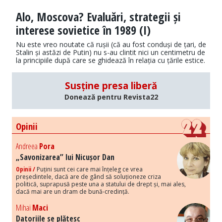
Alo, Moscova? Evaluări, strategii și
interese sovietice în 1989 (I)
Nu este vreo noutate că rușii (că au fost conduși de țari, de
Stalin și astăzi de Putin) nu s-au clintit nici un centimetru de
la principiile după care se ghidează în relația cu țările estice.
Susține presa liberă
Donează pentru Revista22
Opinii
Andreea
Pora
„Savonizarea” lui Nicușor Dan
Opinii /
Puțini sunt cei care mai înțeleg ce vrea
președintele, dacă are de gând să soluționeze criza
politică, suprapusă peste una a statului de drept și, mai ales,
dacă mai are un dram de bună-credință.
Mihai
Maci
Datoriile se plătesc