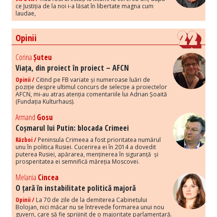
ce Justiția de la noi i-a lăsat în libertate magna cum
laudae,
Opinii
Corina
Șuteu
Viața, din proiect în proiect – AFCN
Opinii /
Citind pe FB variate și numeroase luări de
poziție despre ultimul concurs de selecție a proiectelor
AFCN, mi-au atras atenția comentariile lui Adrian Șoaită
(Fundația Kulturhaus).
Armand
Gosu
Coșmarul lui Putin: blocada Crimeei
Război /
Peninsula Crimeea a fost prioritatea numărul
unu în politica Rusiei. Cucerirea ei în 2014 a dovedit
puterea Rusiei, apărarea, menținerea în siguranță și
prosperitatea ei semnifică măreția Moscovei.
Melania
Cincea
O țară în instabilitate politică majoră
Opinii /
La 70 de zile de la demiterea Cabinetului
Bolojan, nici măcar nu se întrevede formarea unui nou
guvern, care să fie sprijinit de o majoritate parlamentară.