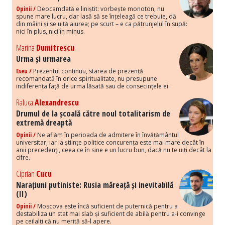
Opinii /
Deocamdată e liniștit: vorbește monoton, nu
spune mare lucru, dar lasă să se înțeleagă ce trebuie, dă
din mâini și se uită aiurea; pe scurt – e ca pătrunjelul în supă:
nici în plus, nici în minus.
Marina
Dumitrescu
Urma și urmarea
Eseu /
Prezentul continuu, starea de prezență
recomandată în orice spiritualitate, nu presupune
indiferența față de urma lăsată sau de consecințele ei.
Raluca
Alexandrescu
Drumul de la școală către noul totalitarism de
extremă dreaptă
Opinii /
Ne aflăm în perioada de admitere în învățământul
universitar, iar la științe politice concurența este mai mare decât în
anii precedenți, ceea ce în sine e un lucru bun, dacă nu te uiți decât la
cifre.
Ciprian
Cucu
Narațiuni putiniste: Rusia măreață și inevitabilă
(II)
Opinii /
Moscova este încă suficient de puternică pentru a
destabiliza un stat mai slab și suficient de abilă pentru a-i convinge
pe ceilalți că nu merită să-l apere.