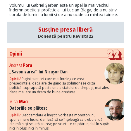
Volumul lui Gabriel Șerban este un apel la mai vechiul
îndemn poetic și profetic al lui Lucian Blaga, de a nu strivi
corola de lumini a lumii și de a nu ucide cu mintea tainele.
Susține presa liberă
Donează pentru Revista22
Opinii
Andreea
Pora
„Savonizarea” lui Nicușor Dan
Opinii /
Puțini sunt cei care mai înțeleg ce vrea
președintele, dacă are de gând să soluționeze criza
politică, suprapusă peste una a statului de drept și, mai ales,
dacă mai are un dram de bună-credință.
Mihai
Maci
Datoriile se plătesc
Opinii /
Deocamdată e liniștit: vorbește monoton, nu
spune mare lucru, dar lasă să se înțeleagă ce trebuie, dă
din mâini și se uită aiurea; pe scurt – e ca pătrunjelul în supă:
nici în plus, nici în minus.