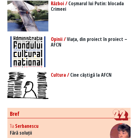
Război /
Coșmarul lui Putin: blocada
Crimeei
Opinii /
Viața, din proiect în proiect –
AFCN
Cultura /
Cine câștigă la AFCN
Bref
Tia
Serbanescu
Fără soluții