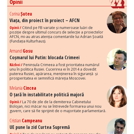
Opinii
Corina
Șuteu
Viața, din proiect în proiect – AFCN
Opinii /
Citind pe FB variate și numeroase luări de
poziție despre ultimul concurs de selecție a proiectelor
AFCN, mi-au atras atenția comentariile lui Adrian Șoaită
(Fundația Kulturhaus).
Armand
Gosu
Coșmarul lui Putin: blocada Crimeei
Război /
Peninsula Crimeea a fost prioritatea numărul
unu în politica Rusiei. Cucerirea ei în 2014 a dovedit
puterea Rusiei, apărarea, menținerea în siguranță și
prosperitatea ei semnifică măreția Moscovei.
Melania
Cincea
O țară în instabilitate politică majoră
Opinii /
La 70 de zile de la demiterea Cabinetului
Bolojan, nici măcar nu se întrevede formarea unui nou
guvern, care să fie sprijinit de o majoritate parlamentară.
Cristian
Campeanu
UE pune la zid Curtea Supremă