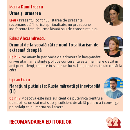
Marina
Dumitrescu
Urma și urmarea
Eseu /
Prezentul continuu, starea de prezență
recomandată în orice spiritualitate, nu presupune
indiferența față de urma lăsată sau de consecințele ei.
Raluca
Alexandrescu
Drumul de la școală către noul totalitarism de
extremă dreaptă
Opinii /
Ne aflăm în perioada de admitere în învățământul
universitar, iar la științe politice concurența este mai mare decât în
anii precedenți, ceea ce în sine e un lucru bun, dacă nu te uiți decât la
cifre.
Ciprian
Cucu
Narațiuni putiniste: Rusia măreață și inevitabilă
(II)
Opinii /
Moscova este încă suficient de puternică pentru a
destabiliza un stat mai slab și suficient de abilă pentru a-i convinge
pe ceilalți că nu merită să-l apere.
RECOMANDAREA EDITORILOR