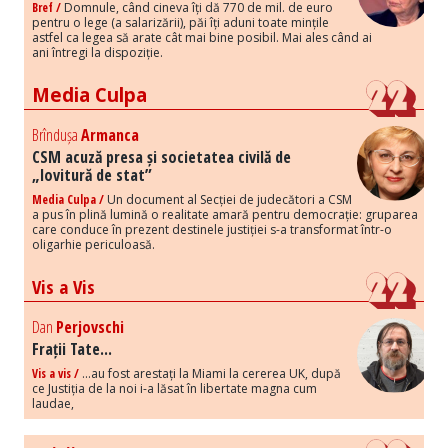
Bref /
Domnule, când cineva îți dă 770 de mil. de euro
pentru o lege (a salarizării), păi îți aduni toate mințile
astfel ca legea să arate cât mai bine posibil. Mai ales când ai
ani întregi la dispoziție.
Media Culpa
Brîndușa
Armanca
CSM acuză presa și societatea civilă de
„lovitură de stat”
Media Culpa /
Un document al Secției de judecători a CSM
a pus în plină lumină o realitate amară pentru democrație: gruparea
care conduce în prezent destinele justiției s-a transformat într-o
oligarhie periculoasă.
Vis a Vis
Dan
Perjovschi
Frații Tate...
Vis a vis /
...au fost arestați la Miami la cererea UK, după
ce Justiția de la noi i-a lăsat în libertate magna cum
laudae,