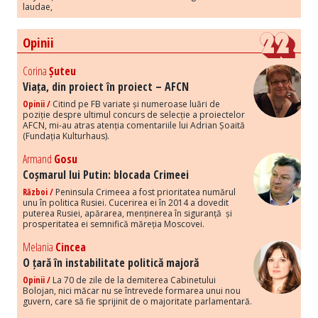
laudae,
Opinii
Corina
Șuteu
Viața, din proiect în proiect – AFCN
Opinii /
Citind pe FB variate și numeroase luări de
poziție despre ultimul concurs de selecție a proiectelor
AFCN, mi-au atras atenția comentariile lui Adrian Șoaită
(Fundația Kulturhaus).
Armand
Gosu
Coșmarul lui Putin: blocada Crimeei
Război /
Peninsula Crimeea a fost prioritatea numărul
unu în politica Rusiei. Cucerirea ei în 2014 a dovedit
puterea Rusiei, apărarea, menținerea în siguranță și
prosperitatea ei semnifică măreția Moscovei.
Melania
Cincea
O țară în instabilitate politică majoră
Opinii /
La 70 de zile de la demiterea Cabinetului
Bolojan, nici măcar nu se întrevede formarea unui nou
guvern, care să fie sprijinit de o majoritate parlamentară.