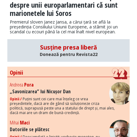
despre unii europarlamentari că sunt
marionetele lui Soros
Premierul sloven Janez Jansa, a cărui țară se află la
președinția Consiliului Uniunii Europene, a stârnit joi un
scandal cu ecouri până la cel mai înalt nivel european.
Susține presa liberă
Donează pentru Revista22
Opinii
Andreea
Pora
„Savonizarea” lui Nicușor Dan
Opinii /
Puțini sunt cei care mai înțeleg ce vrea
președintele, dacă are de gând să soluționeze criza
politică, suprapusă peste una a statului de drept și, mai ales,
dacă mai are un dram de bună-credință.
Mihai
Maci
Datoriile se plătesc
Opinii /
Deocamdată e liniștit: vorbește monoton, nu