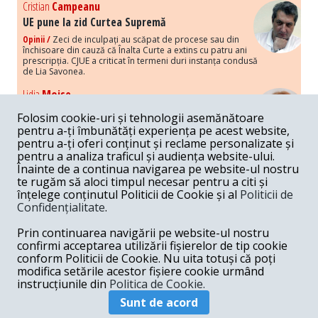
Cristian
Campeanu
UE pune la zid Curtea Supremă
Opinii /
Zeci de inculpați au scăpat de procese sau din
închisoare din cauză că Înalta Curte a extins cu patru ani
prescripția. CJUE a criticat în termeni duri instanța condusă
de Lia Savonea.
Lidia
Moise
Costurile economice ale haosului politic
Folosim cookie-uri și tehnologii asemănătoare
Opinii /
Economia nu poate rezista cu retorica falsă a
pentru a-ți îmbunătăți experiența pe acest website,
susținerii intereselor poporului, care, de fapt, ascunde
pentru a-ți oferi conținut și reclame personalizate și
obsesia menținerii privilegiilor și a averilor unor caste.
pentru a analiza traficul și audiența website-ului.
Înainte de a continua navigarea pe website-ul nostru
Melania
Cincea
te rugăm să aloci timpul necesar pentru a citi și
Noi puseuri de xenofobie din partea românilor
înțelege conținutul Politicii de Cookie și al
Politicii de
„neaoși”
Confidențialitate
.
Opinii /
Periodic, în spațiul public sunt voci care lansează
mesaje xenofobe la adresa câte unui politician care deranjează un
Prin continuarea navigării pe website-ul nostru
anumit grup politico-mediatic, într-un anumit moment.
confirmi acceptarea utilizării fișierelor de tip cookie
conform Politicii de Cookie. Nu uita totuși că poți
Armand
Gosu
modifica setările acestor fișiere cookie urmând
Unirea cu Moldova: modele istorice
instrucțiunile din
Politica de Cookie.
Unire /
Unirea cu Moldova depinde de intensitatea
Sunt de acord
amenințării haosului și anarhiei de dincolo de Nistru.