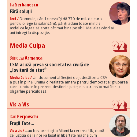
Tia
Serbanescu
Fără soluții
Bref /
Domnule, când cineva îți dă 770 de mil. de euro
pentru o lege (a salarizării), păi îți aduni toate mințile
astfel ca legea să arate cât mai bine posibil. Mai ales când ai
ani întregi la dispoziție.
Media Culpa
Brîndușa
Armanca
CSM acuză presa și societatea civilă de
„lovitură de stat”
Media Culpa /
Un document al Secției de judecători a CSM
a pus în plină lumină o realitate amară pentru democrație: gruparea
care conduce în prezent destinele justiției s-a transformat într-o
oligarhie periculoasă.
Vis a Vis
Dan
Perjovschi
Frații Tate...
Vis a vis /
...au fost arestați la Miami la cererea UK, după
ce Justiția de la noi i-a lăsat în libertate magna cum