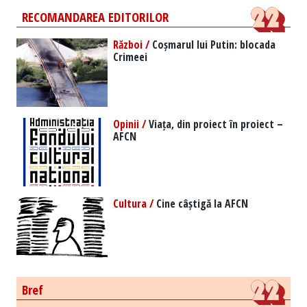
RECOMANDAREA EDITORILOR
Război /
Coșmarul lui Putin: blocada
Crimeei
Opinii /
Viața, din proiect în proiect –
AFCN
Cultura /
Cine câștigă la AFCN
Bref