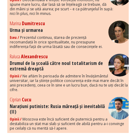
spune mare lucru, dar lasă să se înțeleagă ce trebuie, dă
din mâini și se uită aiurea; pe scurt – e ca pătrunjelul în supă:
nici în plus, nici în minus.
Marina
Dumitrescu
Urma și urmarea
Eseu /
Prezentul continuu, starea de prezență
recomandată în orice spiritualitate, nu presupune
indiferența față de urma lăsată sau de consecințele ei.
Raluca
Alexandrescu
Drumul de la școală către noul totalitarism de
extremă dreaptă
Opinii /
Ne aflăm în perioada de admitere în învățământul
universitar, iar la științe politice concurența este mai mare decât în
anii precedenți, ceea ce în sine e un lucru bun, dacă nu te uiți decât la
cifre.
Ciprian
Cucu
Narațiuni putiniste: Rusia măreață și inevitabilă
(II)
Opinii /
Moscova este încă suficient de puternică pentru a
destabiliza un stat mai slab și suficient de abilă pentru a-i convinge
pe ceilalți că nu merită să-l apere.