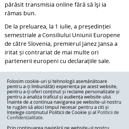
părăsit transmisia online fără să îşi ia
rămas bun.
De la preluarea, la 1 iulie, a președinției
semestriale a Consiliului Uniunii Europene
de către Slovenia, premierul Janez Jansa a
iritat și contrariat de mai multe ori
partenerii europeni cu declarațiile sale.
COMENTARII
0
Folosim cookie-uri și tehnologii asemănătoare
pentru a-ți îmbunătăți experiența pe acest website,
Nume
pentru a-ți oferi conținut și reclame personalizate și
pentru a analiza traficul și audiența website-ului.
Înainte de a continua navigarea pe website-ul nostru
Email
te rugăm să aloci timpul necesar pentru a citi și
înțelege conținutul Politicii de Cookie și al
Politicii de
Confidențialitate
.
Comentariu
Prin continuarea navigării pe website-ul nostru