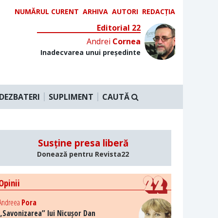
NUMĂRUL CURENT
ARHIVA
AUTORI
REDACȚIA
Editorial 22
Andrei
Cornea
Inadecvarea unui președinte
DEZBATERI
SUPLIMENT
CAUTĂ
Susține presa liberă
Donează pentru Revista22
Opinii
Andreea
Pora
„Savonizarea” lui Nicușor Dan