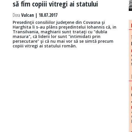
să fim copiii vitregi ai statului
Dora
Vulcan | 18.07.2017
Presedinţii consiliilor judeţene din Covasna şi
Harghita li s-au plâns preşedintelui Iohannis că, in
Transilvania, maghiarii sunt trataţi cu "dubla
masura", că liderii lor sunt "intimidati prin
persecutare" şi că nu mai vor să se simtă precum
copiii vitregi ai statului român.