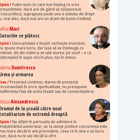
Opinii /
Puțini sunt cei care mai înțeleg ce vrea
președintele, dacă are de gând să soluționeze
criza politică, suprapusă peste una a statului de drept
și, mai ales, dacă mai are un dram de bună-credință.
Mihai
Maci
Datoriile se plătesc
Opinii /
Deocamdată e liniștit: vorbește monoton,
nu spune mare lucru, dar lasă să se înțeleagă ce
trebuie, dă din mâini și se uită aiurea; pe scurt – e ca
pătrunjelul în supă: nici în plus, nici în minus.
Marina
Dumitrescu
Urma și urmarea
Eseu /
Prezentul continuu, starea de prezență
recomandată în orice spiritualitate, nu presupune
indiferența față de urma lăsată sau de consecințele ei.
Raluca
Alexandrescu
Drumul de la școală către noul
totalitarism de extremă dreaptă
Opinii /
Ne aflăm în perioada de admitere în
învățământul universitar, iar la științe politice concurența este
mai mare decât în anii precedenți, ceea ce în sine e un lucru
bun, dacă nu te uiți decât la cifre.