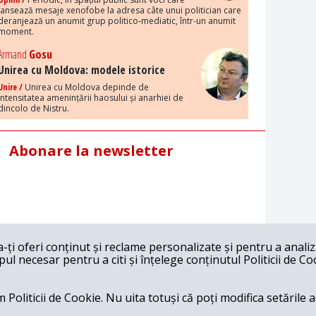
lansează mesaje xenofobe la adresa câte unui politician care
deranjează un anumit grup politico-mediatic, într-un anumit
moment.
Armand
Gosu
Unirea cu Moldova: modele istorice
Unire /
Unirea cu Moldova depinde de
intensitatea amenințării haosului și anarhiei de
dincolo de Nistru.
Abonare la newsletter
ți oferi conținut și reclame personalizate și pentru a anali
l necesar pentru a citi și înțelege conținutul Politicii de Co
 Politicii de Cookie. Nu uita totuși că poți modifica setările 