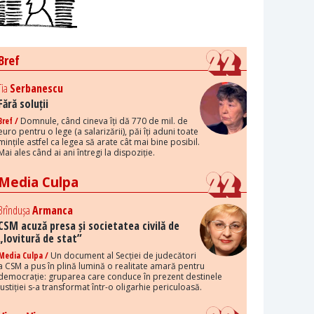
Bref
Tia
Serbanescu
Fără soluții
Bref /
Domnule, când cineva îți dă 770 de mil. de
euro pentru o lege (a salarizării), păi îți aduni toate
mințile astfel ca legea să arate cât mai bine posibil.
Mai ales când ai ani întregi la dispoziție.
Media Culpa
Brîndușa
Armanca
CSM acuză presa și societatea civilă de
„lovitură de stat”
Media Culpa /
Un document al Secției de judecători
a CSM a pus în plină lumină o realitate amară pentru
democrație: gruparea care conduce în prezent destinele
justiției s-a transformat într-o oligarhie periculoasă.