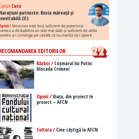
Ciprian
Cucu
Narațiuni putiniste: Rusia măreață și
inevitabilă (II)
Opinii /
Moscova este încă suficient de puternică
pentru a destabiliza un stat mai slab și suficient de abilă
pentru a-i convinge pe ceilalți că nu merită să-l apere.
RECOMANDAREA EDITORILOR
Război /
Coșmarul lui Putin:
blocada Crimeei
Opinii /
Viața, din proiect în
proiect – AFCN
Cultura /
Cine câștigă la AFCN