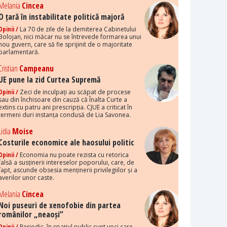
Melania
Cincea
O țară în instabilitate politică majoră
Opinii /
La 70 de zile de la demiterea Cabinetului
Bolojan, nici măcar nu se întrevede formarea unui
nou guvern, care să fie sprijinit de o majoritate
parlamentară.
Cristian
Campeanu
UE pune la zid Curtea Supremă
Opinii /
Zeci de inculpați au scăpat de procese
sau din închisoare din cauză că Înalta Curte a
extins cu patru ani prescripția. CJUE a criticat în
termeni duri instanța condusă de Lia Savonea.
Lidia
Moise
Costurile economice ale haosului politic
Opinii /
Economia nu poate rezista cu retorica
falsă a susținerii intereselor poporului, care, de
fapt, ascunde obsesia menținerii privilegiilor și a
averilor unor caste.
Melania
Cincea
Noi puseuri de xenofobie din partea
românilor „neaoși”
Opinii /
Periodic, în spațiul public sunt voci care