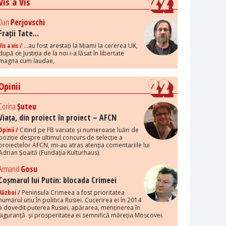
Vis a Vis
Dan
Perjovschi
Frații Tate...
Vis a vis /
...au fost arestați la Miami la cererea UK,
după ce Justiția de la noi i-a lăsat în libertate
magna cum laudae,
Opinii
Corina
Șuteu
Viața, din proiect în proiect – AFCN
Opinii /
Citind pe FB variate și numeroase luări de
poziție despre ultimul concurs de selecție a
proiectelor AFCN, mi-au atras atenția comentariile lui
Adrian Șoaită (Fundația Kulturhaus).
Armand
Gosu
Coșmarul lui Putin: blocada Crimeei
Război /
Peninsula Crimeea a fost prioritatea
numărul unu în politica Rusiei. Cucerirea ei în 2014
a dovedit puterea Rusiei, apărarea, menținerea în
siguranță și prosperitatea ei semnifică măreția Moscovei.