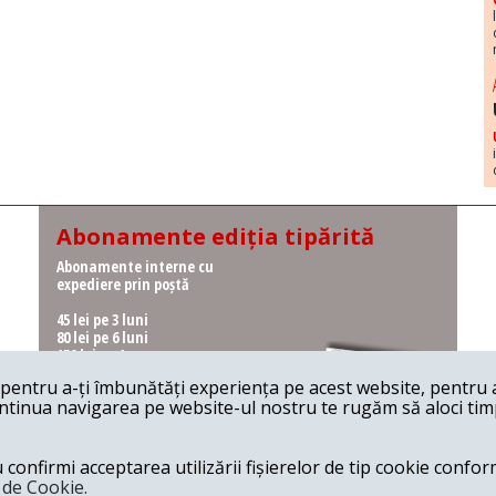
Abonamente ediția tipărită
Abonamente interne cu
expediere prin poștă
45 lei pe 3 luni
80 lei pe 6 luni
150 lei pe 1 an
entru a-ți îmbunătăți experiența pe acest website, pentru a-
Abonamente interne cu
ontinua navigarea pe website-ul nostru te rugăm să aloci timpu
ridicare de la redacție
36 lei pe 3 luni
62 lei pe 6 luni
onfirmi acceptarea utilizării fișierelor de tip cookie conform
115 lei pe 1 an
a de Cookie.