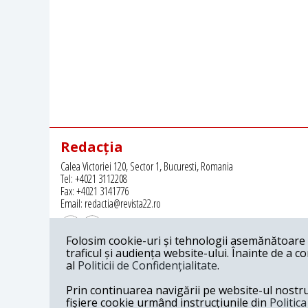
Redacția
Calea Victoriei 120, Sector 1, Bucuresti, Romania
Tel: +4021 3112208
Fax: +4021 3141776
Email: redactia@revista22.ro
Folosim cookie-uri și tehnologii asemănătoare p
traficul și audiența website-ului. Înainte de a c
al
Politicii de Confidențialitate
.
Revista 22 este editata de
Grupul pentru Dialog Social
Prin continuarea navigării pe website-ul nostru c
fișiere cookie urmând instrucțiunile din
Politic