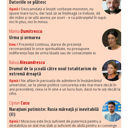
Datoriile se plătesc
Opinii /
Deocamdată e liniștit: vorbește monoton, nu
spune mare lucru, dar lasă să se înțeleagă ce trebuie, dă
din mâini și se uită aiurea; pe scurt – e ca pătrunjelul în supă:
nici în plus, nici în minus.
Marina
Dumitrescu
Urma și urmarea
Eseu /
Prezentul continuu, starea de prezență
recomandată în orice spiritualitate, nu presupune
indiferența față de urma lăsată sau de consecințele ei.
Raluca
Alexandrescu
Drumul de la școală către noul totalitarism de
extremă dreaptă
Opinii /
Ne aflăm în perioada de admitere în învățământul
universitar, iar la științe politice concurența este mai mare decât în
anii precedenți, ceea ce în sine e un lucru bun, dacă nu te uiți decât la
cifre.
Ciprian
Cucu
Narațiuni putiniste: Rusia măreață și inevitabilă
(II)
Opinii /
Moscova este încă suficient de puternică pentru a
destabiliza un stat mai slab și suficient de abilă pentru a-i convinge