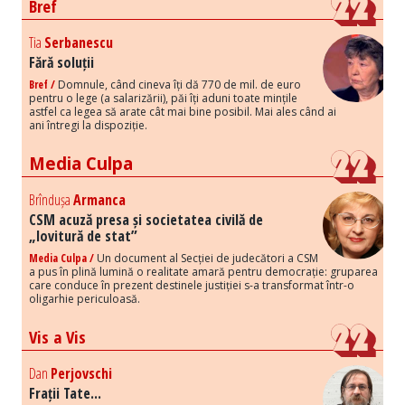
Bref
Tia
Serbanescu
Fără soluții
Bref /
Domnule, când cineva îți dă 770 de mil. de euro
pentru o lege (a salarizării), păi îți aduni toate mințile
astfel ca legea să arate cât mai bine posibil. Mai ales când ai
ani întregi la dispoziție.
Media Culpa
Brîndușa
Armanca
CSM acuză presa și societatea civilă de
„lovitură de stat”
Media Culpa /
Un document al Secției de judecători a CSM
a pus în plină lumină o realitate amară pentru democrație: gruparea
care conduce în prezent destinele justiției s-a transformat într-o
oligarhie periculoasă.
Vis a Vis
Dan
Perjovschi
Frații Tate...