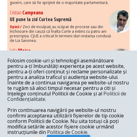
guvern, care să fie sprijinit de o majoritate parlamentară.
Cristian
Campeanu
UE pune la zid Curtea Supremă
Opinii /
Zeci de inculpați au scăpat de procese sau din
închisoare din cauză că Înalta Curte a extins cu patru ani
prescripția. CJUE a criticat în termeni duri instanța condusă
de Lia Savonea.
Lidia
Moise
Costurile economice ale haosului politic
Folosim cookie-uri și tehnologii asemănătoare
Opinii /
Economia nu poate rezista cu retorica falsă a
pentru a-ți îmbunătăți experiența pe acest website,
susținerii intereselor poporului, care, de fapt, ascunde
pentru a-ți oferi conținut și reclame personalizate și
obsesia menținerii privilegiilor și a averilor unor caste.
pentru a analiza traficul și audiența website-ului.
Înainte de a continua navigarea pe website-ul nostru
Melania
Cincea
te rugăm să aloci timpul necesar pentru a citi și
Noi puseuri de xenofobie din partea românilor
înțelege conținutul Politicii de Cookie și al
Politicii de
„neaoși”
Confidențialitate
.
Opinii /
Periodic, în spațiul public sunt voci care lansează
mesaje xenofobe la adresa câte unui politician care deranjează un
Prin continuarea navigării pe website-ul nostru
anumit grup politico-mediatic, într-un anumit moment.
confirmi acceptarea utilizării fișierelor de tip cookie
conform Politicii de Cookie. Nu uita totuși că poți
Armand
Gosu
modifica setările acestor fișiere cookie urmând
Unirea cu Moldova: modele istorice
instrucțiunile din
Politica de Cookie.
Unire /
Unirea cu Moldova depinde de intensitatea