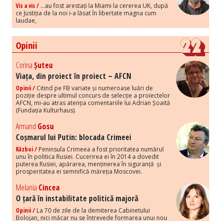
Vis a vis /
...au fost arestați la Miami la cererea UK, după
ce Justiția de la noi i-a lăsat în libertate magna cum
laudae,
Opinii
Corina
Șuteu
Viața, din proiect în proiect – AFCN
Opinii /
Citind pe FB variate și numeroase luări de
poziție despre ultimul concurs de selecție a proiectelor
AFCN, mi-au atras atenția comentariile lui Adrian Șoaită
(Fundația Kulturhaus).
Armand
Gosu
Coșmarul lui Putin: blocada Crimeei
Război /
Peninsula Crimeea a fost prioritatea numărul
unu în politica Rusiei. Cucerirea ei în 2014 a dovedit
puterea Rusiei, apărarea, menținerea în siguranță și
prosperitatea ei semnifică măreția Moscovei.
Melania
Cincea
O țară în instabilitate politică majoră
Opinii /
La 70 de zile de la demiterea Cabinetului
Bolojan, nici măcar nu se întrevede formarea unui nou