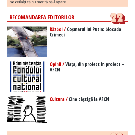
pe ceilalți că nu merită să-l apere.
RECOMANDAREA EDITORILOR
Război /
Coșmarul lui Putin: blocada
Crimeei
Opinii /
Viața, din proiect în proiect –
AFCN
Cultura /
Cine câștigă la AFCN