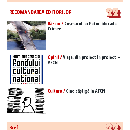
RECOMANDAREA EDITORILOR
Război /
Coșmarul lui Putin: blocada
Crimeei
Opinii /
Viața, din proiect în proiect –
AFCN
Cultura /
Cine câștigă la AFCN
Bref