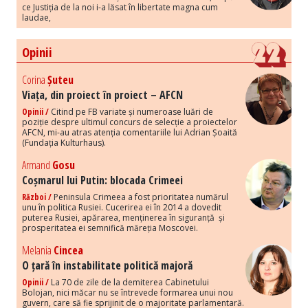
ce Justiția de la noi i-a lăsat în libertate magna cum
laudae,
Opinii
Corina
Șuteu
Viața, din proiect în proiect – AFCN
Opinii /
Citind pe FB variate și numeroase luări de
poziție despre ultimul concurs de selecție a proiectelor
AFCN, mi-au atras atenția comentariile lui Adrian Șoaită
(Fundația Kulturhaus).
Armand
Gosu
Coșmarul lui Putin: blocada Crimeei
Război /
Peninsula Crimeea a fost prioritatea numărul
unu în politica Rusiei. Cucerirea ei în 2014 a dovedit
puterea Rusiei, apărarea, menținerea în siguranță și
prosperitatea ei semnifică măreția Moscovei.
Melania
Cincea
O țară în instabilitate politică majoră
Opinii /
La 70 de zile de la demiterea Cabinetului
Bolojan, nici măcar nu se întrevede formarea unui nou
guvern, care să fie sprijinit de o majoritate parlamentară.