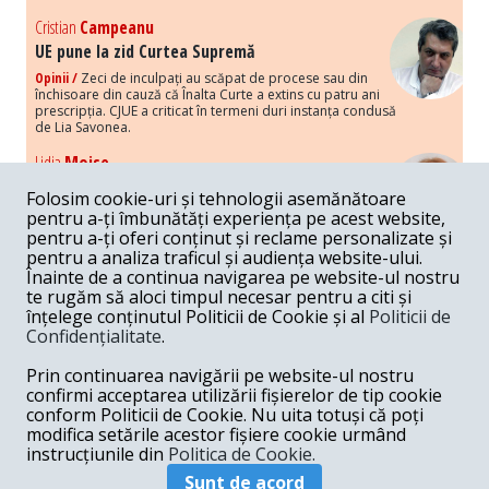
Cristian
Campeanu
UE pune la zid Curtea Supremă
Opinii /
Zeci de inculpați au scăpat de procese sau din
închisoare din cauză că Înalta Curte a extins cu patru ani
prescripția. CJUE a criticat în termeni duri instanța condusă
de Lia Savonea.
Lidia
Moise
Costurile economice ale haosului politic
Folosim cookie-uri și tehnologii asemănătoare
Opinii /
Economia nu poate rezista cu retorica falsă a
pentru a-ți îmbunătăți experiența pe acest website,
susținerii intereselor poporului, care, de fapt, ascunde
pentru a-ți oferi conținut și reclame personalizate și
obsesia menținerii privilegiilor și a averilor unor caste.
pentru a analiza traficul și audiența website-ului.
Înainte de a continua navigarea pe website-ul nostru
Melania
Cincea
te rugăm să aloci timpul necesar pentru a citi și
Noi puseuri de xenofobie din partea românilor
înțelege conținutul Politicii de Cookie și al
Politicii de
„neaoși”
Confidențialitate
.
Opinii /
Periodic, în spațiul public sunt voci care lansează
mesaje xenofobe la adresa câte unui politician care deranjează un
Prin continuarea navigării pe website-ul nostru
anumit grup politico-mediatic, într-un anumit moment.
confirmi acceptarea utilizării fișierelor de tip cookie
conform Politicii de Cookie. Nu uita totuși că poți
Armand
Gosu
modifica setările acestor fișiere cookie urmând
Unirea cu Moldova: modele istorice
instrucțiunile din
Politica de Cookie.
Unire /
Unirea cu Moldova depinde de intensitatea
Sunt de acord
amenințării haosului și anarhiei de dincolo de Nistru.