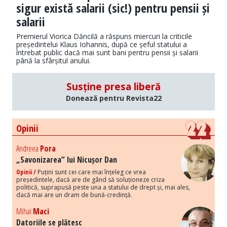
sigur există salarii (sic!) pentru pensii și
salarii
Premierul Viorica Dăncilă a răspuns miercuri la criticile
președintelui Klaus Iohannis, după ce șeful statului a
întrebat public dacă mai sunt bani pentru pensii și salarii
până la sfârșitul anului.
Susține presa liberă
Donează pentru Revista22
Opinii
Andreea
Pora
„Savonizarea” lui Nicușor Dan
Opinii /
Puțini sunt cei care mai înțeleg ce vrea
președintele, dacă are de gând să soluționeze criza
politică, suprapusă peste una a statului de drept și, mai ales,
dacă mai are un dram de bună-credință.
Mihai
Maci
Datoriile se plătesc