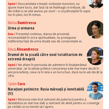
Opinii /
Deocamdată e liniștit: vorbește monoton, nu
spune mare lucru, dar lasă să se înțeleagă ce trebuie, dă
din mâini și se uită aiurea; pe scurt – e ca pătrunjelul în supă:
nici în plus, nici în minus.
Marina
Dumitrescu
Urma și urmarea
Eseu /
Prezentul continuu, starea de prezență
recomandată în orice spiritualitate, nu presupune
indiferența față de urma lăsată sau de consecințele ei.
Raluca
Alexandrescu
Drumul de la școală către noul totalitarism de
extremă dreaptă
Opinii /
Ne aflăm în perioada de admitere în învățământul
universitar, iar la științe politice concurența este mai mare decât în
anii precedenți, ceea ce în sine e un lucru bun, dacă nu te uiți decât la
cifre.
Ciprian
Cucu
Narațiuni putiniste: Rusia măreață și inevitabilă
(II)
Opinii /
Moscova este încă suficient de puternică pentru a
destabiliza un stat mai slab și suficient de abilă pentru a-i convinge
pe ceilalți că nu merită să-l apere.