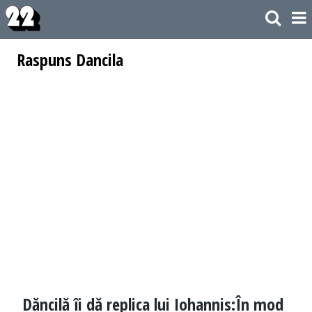
Raspuns Dancila
Dăncilă îi dă replica lui Iohannis:În mod