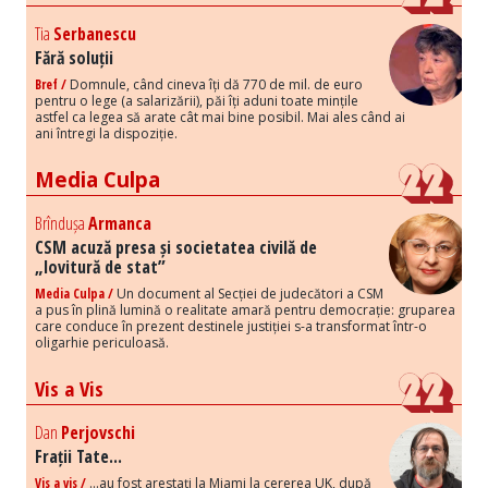
Tia
Serbanescu
Fără soluții
Bref /
Domnule, când cineva îți dă 770 de mil. de euro
pentru o lege (a salarizării), păi îți aduni toate mințile
astfel ca legea să arate cât mai bine posibil. Mai ales când ai
ani întregi la dispoziție.
Media Culpa
Brîndușa
Armanca
CSM acuză presa și societatea civilă de
„lovitură de stat”
Media Culpa /
Un document al Secției de judecători a CSM
a pus în plină lumină o realitate amară pentru democrație: gruparea
care conduce în prezent destinele justiției s-a transformat într-o
oligarhie periculoasă.
Vis a Vis
Dan
Perjovschi
Frații Tate...
Vis a vis /
...au fost arestați la Miami la cererea UK, după