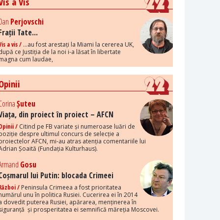
Vis a Vis
Dan
Perjovschi
Frații Tate...
Vis a vis /
...au fost arestați la Miami la cererea UK,
după ce Justiția de la noi i-a lăsat în libertate
magna cum laudae,
Opinii
Corina
Șuteu
Viața, din proiect în proiect – AFCN
Opinii /
Citind pe FB variate și numeroase luări de
poziție despre ultimul concurs de selecție a
proiectelor AFCN, mi-au atras atenția comentariile lui
Adrian Șoaită (Fundația Kulturhaus).
Armand
Gosu
Coșmarul lui Putin: blocada Crimeei
Război /
Peninsula Crimeea a fost prioritatea
numărul unu în politica Rusiei. Cucerirea ei în 2014
a dovedit puterea Rusiei, apărarea, menținerea în
siguranță și prosperitatea ei semnifică măreția Moscovei.