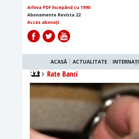
Arhiva PDF începând cu 1990
Abonamente Revista 22
Acces abonați
ACASĂ
ACTUALITATE
INTERNAȚ
Rate Banci