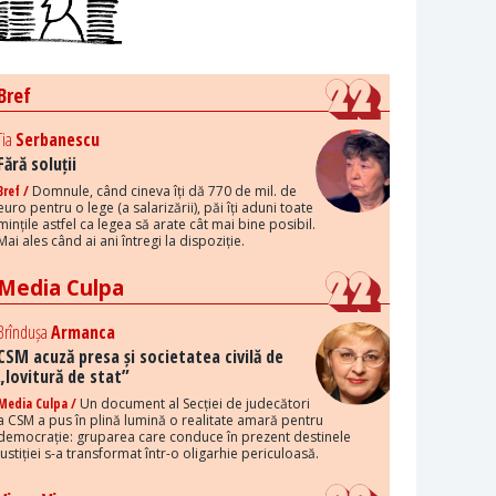
Bref
Tia
Serbanescu
Fără soluții
Bref /
Domnule, când cineva îți dă 770 de mil. de
euro pentru o lege (a salarizării), păi îți aduni toate
mințile astfel ca legea să arate cât mai bine posibil.
Mai ales când ai ani întregi la dispoziție.
Media Culpa
Brîndușa
Armanca
CSM acuză presa și societatea civilă de
„lovitură de stat”
Media Culpa /
Un document al Secției de judecători
a CSM a pus în plină lumină o realitate amară pentru
democrație: gruparea care conduce în prezent destinele
justiției s-a transformat într-o oligarhie periculoasă.