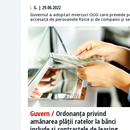
L.
G. | 29.06.2022
Guvernul a adoptat miercuri OUG care prevede pos
accesată de persoanele fizice și de companii și se
Guvern /
Ordonanța privind
amânarea plății ratelor la bănci
include și contractele de leasing