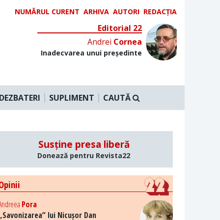
NUMĂRUL CURENT
ARHIVA
AUTORI
REDACȚIA
Editorial 22
Andrei
Cornea
Inadecvarea unui președinte
DEZBATERI
SUPLIMENT
CAUTĂ
Susține presa liberă
Donează pentru Revista22
Opinii
Andreea
Pora
„Savonizarea” lui Nicușor Dan