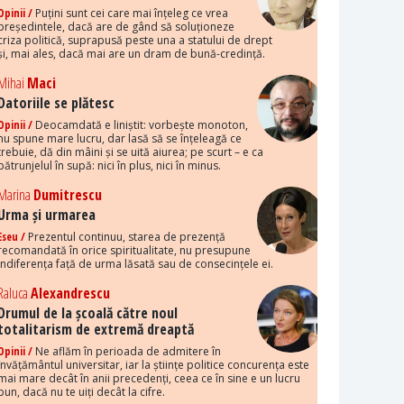
Opinii /
Puțini sunt cei care mai înțeleg ce vrea
președintele, dacă are de gând să soluționeze
criza politică, suprapusă peste una a statului de drept
și, mai ales, dacă mai are un dram de bună-credință.
Mihai
Maci
Datoriile se plătesc
Opinii /
Deocamdată e liniștit: vorbește monoton,
nu spune mare lucru, dar lasă să se înțeleagă ce
trebuie, dă din mâini și se uită aiurea; pe scurt – e ca
pătrunjelul în supă: nici în plus, nici în minus.
Marina
Dumitrescu
Urma și urmarea
Eseu /
Prezentul continuu, starea de prezență
recomandată în orice spiritualitate, nu presupune
indiferența față de urma lăsată sau de consecințele ei.
Raluca
Alexandrescu
Drumul de la școală către noul
totalitarism de extremă dreaptă
Opinii /
Ne aflăm în perioada de admitere în
învățământul universitar, iar la științe politice concurența este
mai mare decât în anii precedenți, ceea ce în sine e un lucru
bun, dacă nu te uiți decât la cifre.