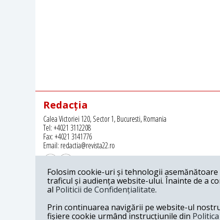
Redacția
Calea Victoriei 120, Sector 1, Bucuresti, Romania
Tel: +4021 3112208
Fax: +4021 3141776
Email: redactia@revista22.ro
Folosim cookie-uri și tehnologii asemănătoare p
traficul și audiența website-ului. Înainte de a c
al
Politicii de Confidențialitate
.
Revista 22 este editata de
Grupul pentru Dialog Social
Prin continuarea navigării pe website-ul nostru c
fișiere cookie urmând instrucțiunile din
Politic