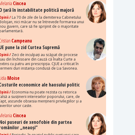
Melania
Cincea
O țară în instabilitate politică majoră
Opinii /
La 70 de zile de la demiterea Cabinetului
Bolojan, nici măcar nu se întrevede formarea unui
nou guvern, care să fie sprijinit de o majoritate
parlamentară.
Cristian
Campeanu
UE pune la zid Curtea Supremă
Opinii /
Zeci de inculpați au scăpat de procese
sau din închisoare din cauză că Înalta Curte a
extins cu patru ani prescripția. CJUE a criticat în
termeni duri instanța condusă de Lia Savonea.
Lidia
Moise
Costurile economice ale haosului politic
Opinii /
Economia nu poate rezista cu retorica
falsă a susținerii intereselor poporului, care, de
fapt, ascunde obsesia menținerii privilegiilor și a
averilor unor caste.
Melania
Cincea
Noi puseuri de xenofobie din partea
românilor „neaoși”
Opinii /
Periodic, în spațiul public sunt voci care