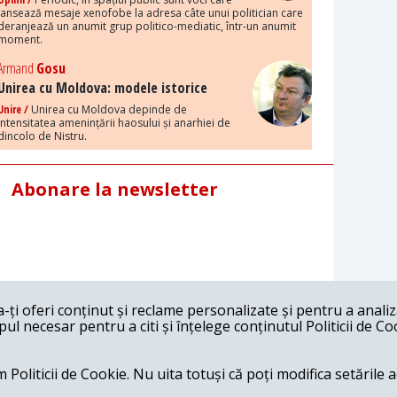
lansează mesaje xenofobe la adresa câte unui politician care
deranjează un anumit grup politico-mediatic, într-un anumit
moment.
Armand
Gosu
Unirea cu Moldova: modele istorice
Unire /
Unirea cu Moldova depinde de
intensitatea amenințării haosului și anarhiei de
dincolo de Nistru.
Abonare la newsletter
ți oferi conținut și reclame personalizate și pentru a anali
l necesar pentru a citi și înțelege conținutul Politicii de Co
 Politicii de Cookie. Nu uita totuși că poți modifica setările 