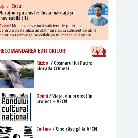
Ciprian
Cucu
Narațiuni putiniste: Rusia măreață și
inevitabilă (II)
Opinii /
Moscova este încă suficient de puternică
pentru a destabiliza un stat mai slab și suficient de abilă
pentru a-i convinge pe ceilalți că nu merită să-l apere.
RECOMANDAREA EDITORILOR
Război /
Coșmarul lui Putin:
blocada Crimeei
Opinii /
Viața, din proiect în
proiect – AFCN
Cultura /
Cine câștigă la AFCN