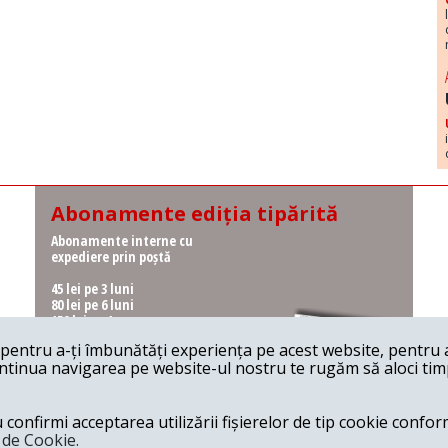
Abonamente ediția tipărită
Abonamente interne cu
expediere prin poștă
45 lei pe 3 luni
80 lei pe 6 luni
150 lei pe 1 an
entru a-ți îmbunătăți experiența pe acest website, pentru a-
Abonamente interne cu
ontinua navigarea pe website-ul nostru te rugăm să aloci timpu
ridicare de la redacție
36 lei pe 3 luni
62 lei pe 6 luni
onfirmi acceptarea utilizării fișierelor de tip cookie conform
115 lei pe 1 an
a de Cookie.