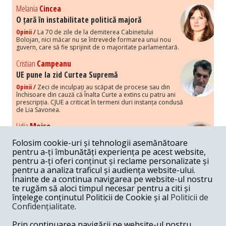
Melania
Cincea
O țară în instabilitate politică majoră
Opinii /
La 70 de zile de la demiterea Cabinetului
Bolojan, nici măcar nu se întrevede formarea unui nou
guvern, care să fie sprijinit de o majoritate parlamentară.
Cristian
Campeanu
UE pune la zid Curtea Supremă
Opinii /
Zeci de inculpați au scăpat de procese sau din
închisoare din cauză că Înalta Curte a extins cu patru ani
prescripția. CJUE a criticat în termeni duri instanța condusă
de Lia Savonea.
Lidia
Moise
Costurile economice ale haosului politic
Folosim cookie-uri și tehnologii asemănătoare
Opinii /
Economia nu poate rezista cu retorica falsă a
pentru a-ți îmbunătăți experiența pe acest website,
susținerii intereselor poporului, care, de fapt, ascunde
pentru a-ți oferi conținut și reclame personalizate și
obsesia menținerii privilegiilor și a averilor unor caste.
pentru a analiza traficul și audiența website-ului.
Înainte de a continua navigarea pe website-ul nostru
Melania
Cincea
te rugăm să aloci timpul necesar pentru a citi și
Noi puseuri de xenofobie din partea românilor
înțelege conținutul Politicii de Cookie și al
Politicii de
„neaoși”
Confidențialitate
.
Opinii /
Periodic, în spațiul public sunt voci care lansează
mesaje xenofobe la adresa câte unui politician care deranjează un
Prin continuarea navigării pe website-ul nostru