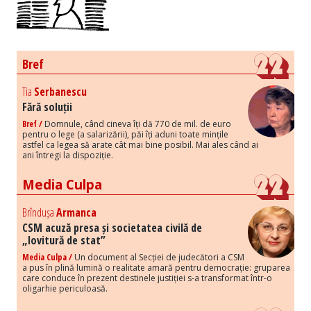
Bref
Tia
Serbanescu
Fără soluții
Bref /
Domnule, când cineva îți dă 770 de mil. de euro
pentru o lege (a salarizării), păi îți aduni toate mințile
astfel ca legea să arate cât mai bine posibil. Mai ales când ai
ani întregi la dispoziție.
Media Culpa
Brîndușa
Armanca
CSM acuză presa și societatea civilă de
„lovitură de stat”
Media Culpa /
Un document al Secției de judecători a CSM
a pus în plină lumină o realitate amară pentru democrație: gruparea
care conduce în prezent destinele justiției s-a transformat într-o
oligarhie periculoasă.