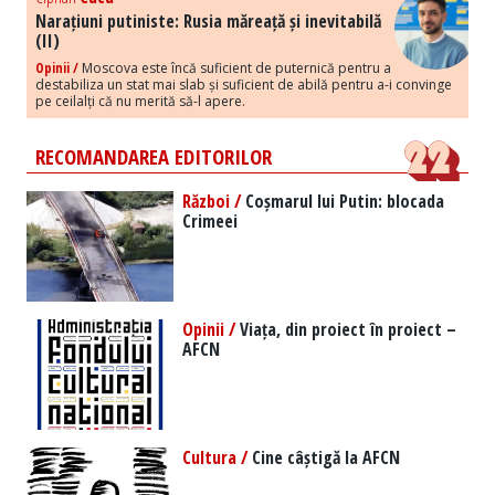
Narațiuni putiniste: Rusia măreață și inevitabilă
(II)
Opinii /
Moscova este încă suficient de puternică pentru a
destabiliza un stat mai slab și suficient de abilă pentru a-i convinge
pe ceilalți că nu merită să-l apere.
RECOMANDAREA EDITORILOR
Război /
Coșmarul lui Putin: blocada
Crimeei
Opinii /
Viața, din proiect în proiect –
AFCN
Cultura /
Cine câștigă la AFCN