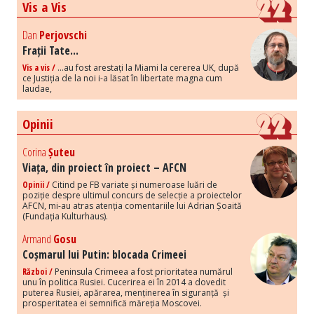
Vis a Vis
Dan
Perjovschi
Frații Tate...
Vis a vis /
...au fost arestați la Miami la cererea UK, după
ce Justiția de la noi i-a lăsat în libertate magna cum
laudae,
Opinii
Corina
Șuteu
Viața, din proiect în proiect – AFCN
Opinii /
Citind pe FB variate și numeroase luări de
poziție despre ultimul concurs de selecție a proiectelor
AFCN, mi-au atras atenția comentariile lui Adrian Șoaită
(Fundația Kulturhaus).
Armand
Gosu
Coșmarul lui Putin: blocada Crimeei
Război /
Peninsula Crimeea a fost prioritatea numărul
unu în politica Rusiei. Cucerirea ei în 2014 a dovedit
puterea Rusiei, apărarea, menținerea în siguranță și
prosperitatea ei semnifică măreția Moscovei.