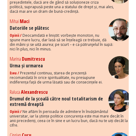
președintele, dacă are de gând să soluționeze criza
politică, suprapusă peste una a statului de drept și, mai ales,
dacă mai are un dram de bună-credință.
Mihai
Maci
Datoriile se plătesc
Opinii /
Deocamdată e liniștit: vorbește monoton, nu
spune mare lucru, dar lasă să se înțeleagă ce trebuie, dă
din mâini și se uită aiurea; pe scurt – e ca pătrunjelul în supă:
nici în plus, nici în minus.
Marina
Dumitrescu
Urma și urmarea
Eseu /
Prezentul continuu, starea de prezență
recomandată în orice spiritualitate, nu presupune
indiferența față de urma lăsată sau de consecințele ei.
Raluca
Alexandrescu
Drumul de la școală către noul totalitarism de
extremă dreaptă
Opinii /
Ne aflăm în perioada de admitere în învățământul
universitar, iar la științe politice concurența este mai mare decât în
anii precedenți, ceea ce în sine e un lucru bun, dacă nu te uiți decât la
cifre.
Ciprian
Cucu