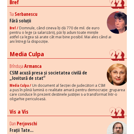
Bref
Tia
Serbanescu
Fără soluții
Bref /
Domnule, când cineva îți dă 770 de mil. de euro
pentru o lege (a salarizării), păi îți aduni toate mințile
astfel ca legea să arate cât mai bine posibil. Mai ales când ai
ani întregi la dispoziție.
Media Culpa
Brîndușa
Armanca
CSM acuză presa și societatea civilă de
„lovitură de stat”
Media Culpa /
Un document al Secției de judecători a CSM
a pus în plină lumină o realitate amară pentru democrație: gruparea
care conduce în prezent destinele justiției s-a transformat într-o
oligarhie periculoasă.
Vis a Vis
Dan
Perjovschi
Frații Tate...