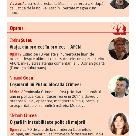
Vis a vis /
...au fost arestați la Miami la cererea UK, după
ce Justiția de la noi i-a lăsat în libertate magna cum
laudae,
Opinii
Corina
Șuteu
Viața, din proiect în proiect – AFCN
Opinii /
Citind pe FB variate și numeroase luări de
poziție despre ultimul concurs de selecție a proiectelor
AFCN, mi-au atras atenția comentariile lui Adrian Șoaită
(Fundația Kulturhaus).
Armand
Gosu
Coșmarul lui Putin: blocada Crimeei
Război /
Peninsula Crimeea a fost prioritatea numărul
unu în politica Rusiei. Cucerirea ei în 2014 a dovedit
puterea Rusiei, apărarea, menținerea în siguranță și
prosperitatea ei semnifică măreția Moscovei.
Melania
Cincea
O țară în instabilitate politică majoră
Opinii /
La 70 de zile de la demiterea Cabinetului
Bolojan, nici măcar nu se întrevede formarea unui nou