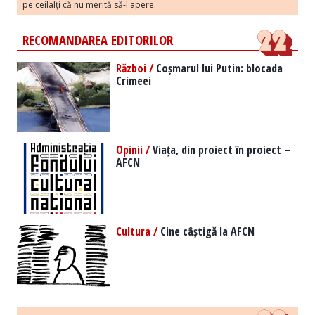
pe ceilalți că nu merită să-l apere.
RECOMANDAREA EDITORILOR
Război /
Coșmarul lui Putin: blocada
Crimeei
Opinii /
Viața, din proiect în proiect –
AFCN
Cultura /
Cine câștigă la AFCN