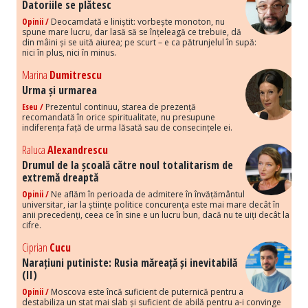
Datoriile se plătesc
Opinii /
Deocamdată e liniștit: vorbește monoton, nu
spune mare lucru, dar lasă să se înțeleagă ce trebuie, dă
din mâini și se uită aiurea; pe scurt – e ca pătrunjelul în supă:
nici în plus, nici în minus.
Marina
Dumitrescu
Urma și urmarea
Eseu /
Prezentul continuu, starea de prezență
recomandată în orice spiritualitate, nu presupune
indiferența față de urma lăsată sau de consecințele ei.
Raluca
Alexandrescu
Drumul de la școală către noul totalitarism de
extremă dreaptă
Opinii /
Ne aflăm în perioada de admitere în învățământul
universitar, iar la științe politice concurența este mai mare decât în
anii precedenți, ceea ce în sine e un lucru bun, dacă nu te uiți decât la
cifre.
Ciprian
Cucu
Narațiuni putiniste: Rusia măreață și inevitabilă
(II)
Opinii /
Moscova este încă suficient de puternică pentru a
destabiliza un stat mai slab și suficient de abilă pentru a-i convinge