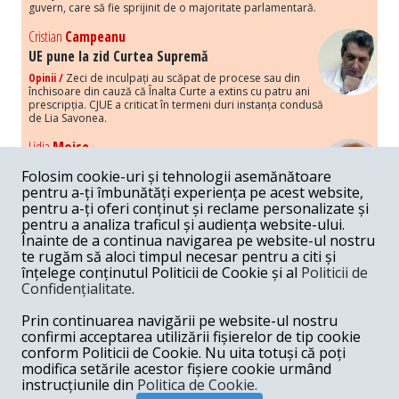
guvern, care să fie sprijinit de o majoritate parlamentară.
Cristian
Campeanu
UE pune la zid Curtea Supremă
Opinii /
Zeci de inculpați au scăpat de procese sau din
închisoare din cauză că Înalta Curte a extins cu patru ani
prescripția. CJUE a criticat în termeni duri instanța condusă
de Lia Savonea.
Lidia
Moise
Costurile economice ale haosului politic
Folosim cookie-uri și tehnologii asemănătoare
Opinii /
Economia nu poate rezista cu retorica falsă a
pentru a-ți îmbunătăți experiența pe acest website,
susținerii intereselor poporului, care, de fapt, ascunde
pentru a-ți oferi conținut și reclame personalizate și
obsesia menținerii privilegiilor și a averilor unor caste.
pentru a analiza traficul și audiența website-ului.
Înainte de a continua navigarea pe website-ul nostru
Melania
Cincea
te rugăm să aloci timpul necesar pentru a citi și
Noi puseuri de xenofobie din partea românilor
înțelege conținutul Politicii de Cookie și al
Politicii de
„neaoși”
Confidențialitate
.
Opinii /
Periodic, în spațiul public sunt voci care lansează
mesaje xenofobe la adresa câte unui politician care deranjează un
Prin continuarea navigării pe website-ul nostru
anumit grup politico-mediatic, într-un anumit moment.
confirmi acceptarea utilizării fișierelor de tip cookie
conform Politicii de Cookie. Nu uita totuși că poți
Armand
Gosu
modifica setările acestor fișiere cookie urmând
Unirea cu Moldova: modele istorice
instrucțiunile din
Politica de Cookie.
Unire /
Unirea cu Moldova depinde de intensitatea