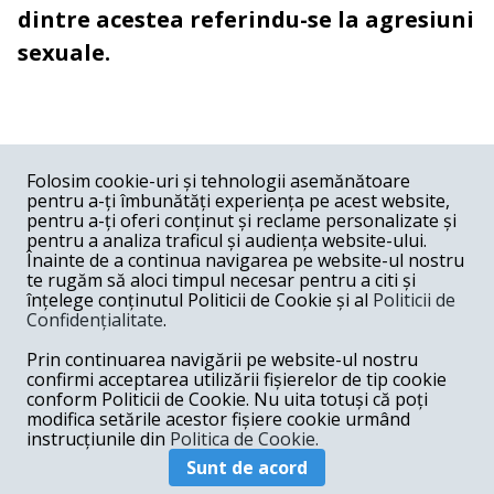
dintre acestea referindu-se la agresiuni
sexuale.
COMENTARII
0
Folosim cookie-uri și tehnologii asemănătoare
pentru a-ți îmbunătăți experiența pe acest website,
Nume
pentru a-ți oferi conținut și reclame personalizate și
pentru a analiza traficul și audiența website-ului.
Înainte de a continua navigarea pe website-ul nostru
Email
te rugăm să aloci timpul necesar pentru a citi și
înțelege conținutul Politicii de Cookie și al
Politicii de
Confidențialitate
.
Comentariu
Prin continuarea navigării pe website-ul nostru
confirmi acceptarea utilizării fișierelor de tip cookie
conform Politicii de Cookie. Nu uita totuși că poți
modifica setările acestor fișiere cookie urmând
instrucțiunile din
Politica de Cookie.
Postează comentariu
Sunt de acord