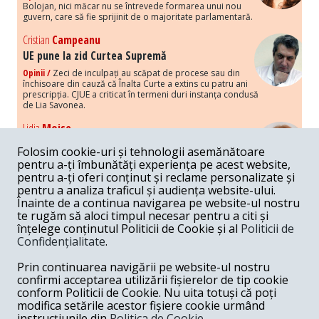
Bolojan, nici măcar nu se întrevede formarea unui nou
guvern, care să fie sprijinit de o majoritate parlamentară.
Cristian
Campeanu
UE pune la zid Curtea Supremă
Opinii /
Zeci de inculpați au scăpat de procese sau din
închisoare din cauză că Înalta Curte a extins cu patru ani
prescripția. CJUE a criticat în termeni duri instanța condusă
de Lia Savonea.
Lidia
Moise
Costurile economice ale haosului politic
Folosim cookie-uri și tehnologii asemănătoare
Opinii /
Economia nu poate rezista cu retorica falsă a
pentru a-ți îmbunătăți experiența pe acest website,
susținerii intereselor poporului, care, de fapt, ascunde
pentru a-ți oferi conținut și reclame personalizate și
obsesia menținerii privilegiilor și a averilor unor caste.
pentru a analiza traficul și audiența website-ului.
Înainte de a continua navigarea pe website-ul nostru
Melania
Cincea
te rugăm să aloci timpul necesar pentru a citi și
Noi puseuri de xenofobie din partea românilor
înțelege conținutul Politicii de Cookie și al
Politicii de
„neaoși”
Confidențialitate
.
Opinii /
Periodic, în spațiul public sunt voci care lansează
mesaje xenofobe la adresa câte unui politician care deranjează un
Prin continuarea navigării pe website-ul nostru
anumit grup politico-mediatic, într-un anumit moment.
confirmi acceptarea utilizării fișierelor de tip cookie
conform Politicii de Cookie. Nu uita totuși că poți
Armand
Gosu
modifica setările acestor fișiere cookie urmând
Unirea cu Moldova: modele istorice
instrucțiunile din
Politica de Cookie.