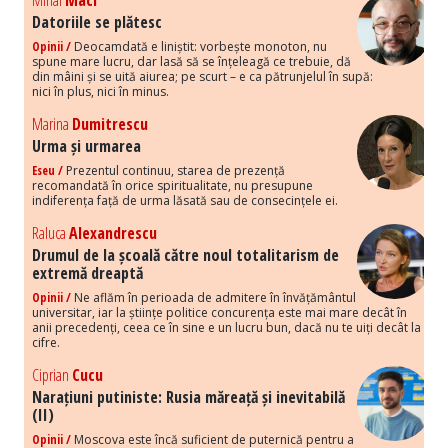
Mihai
Maci
Datoriile se plătesc
Opinii /
Deocamdată e liniștit: vorbește monoton, nu
spune mare lucru, dar lasă să se înțeleagă ce trebuie, dă
din mâini și se uită aiurea; pe scurt – e ca pătrunjelul în supă:
nici în plus, nici în minus.
Marina
Dumitrescu
Urma și urmarea
Eseu /
Prezentul continuu, starea de prezență
recomandată în orice spiritualitate, nu presupune
indiferența față de urma lăsată sau de consecințele ei.
Raluca
Alexandrescu
Drumul de la școală către noul totalitarism de
extremă dreaptă
Opinii /
Ne aflăm în perioada de admitere în învățământul
universitar, iar la științe politice concurența este mai mare decât în
anii precedenți, ceea ce în sine e un lucru bun, dacă nu te uiți decât la
cifre.
Ciprian
Cucu
Narațiuni putiniste: Rusia măreață și inevitabilă
(II)
Opinii /
Moscova este încă suficient de puternică pentru a