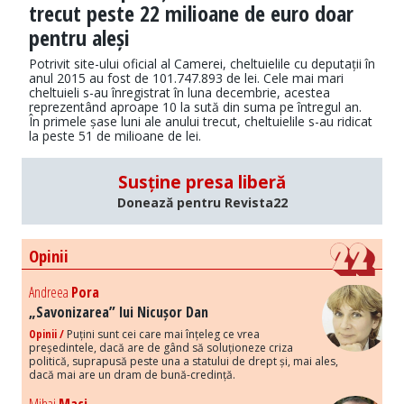
trecut peste 22 milioane de euro doar
pentru aleși
Potrivit site-ului oficial al Camerei, cheltuielile cu deputații în
anul 2015 au fost de 101.747.893 de lei. Cele mai mari
cheltuieli s-au înregistrat în luna decembrie, acestea
reprezentând aproape 10 la sută din suma pe întregul an.
În primele șase luni ale anului trecut, cheltuielile s-au ridicat
la peste 51 de milioane de lei.
Susține presa liberă
Donează pentru Revista22
Opinii
Andreea
Pora
„Savonizarea” lui Nicușor Dan
Opinii /
Puțini sunt cei care mai înțeleg ce vrea
președintele, dacă are de gând să soluționeze criza
politică, suprapusă peste una a statului de drept și, mai ales,
dacă mai are un dram de bună-credință.