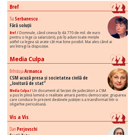
Bref
Tia
Serbanescu
Fără soluții
Bref /
Domnule, când cineva îți dă 770 de mil. de euro
pentru o lege (a salarizării), păi îți aduni toate mințile
astfel ca legea să arate cât mai bine posibil. Mai ales când ai
ani întregi la dispoziție.
Media Culpa
Brîndușa
Armanca
CSM acuză presa și societatea civilă de
„lovitură de stat”
Media Culpa /
Un document al Secției de judecători a CSM
a pus în plină lumină o realitate amară pentru democrație: gruparea
care conduce în prezent destinele justiției s-a transformat într-o
oligarhie periculoasă.
Vis a Vis
Dan
Perjovschi