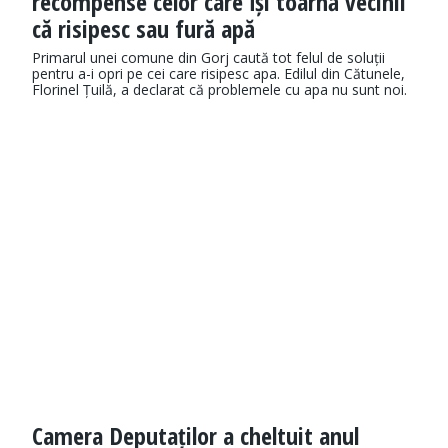
recompense celor care își toarnă vecinii
că risipesc sau fură apă
Primarul unei comune din Gorj caută tot felul de soluții
pentru a-i opri pe cei care risipesc apa. Edilul din Cătunele,
Florinel Țuilă, a declarat că problemele cu apa nu sunt noi.
Camera Deputaților a cheltuit anul