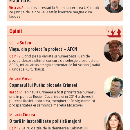
Frații Tate...
Vis a vis /
...au fost arestați la Miami la cererea UK, după
ce Justiția de la noi i-a lăsat în libertate magna cum
laudae,
Opinii
Corina
Șuteu
Viața, din proiect în proiect – AFCN
Opinii /
Citind pe FB variate și numeroase luări de
poziție despre ultimul concurs de selecție a proiectelor
AFCN, mi-au atras atenția comentariile lui Adrian Șoaită
(Fundația Kulturhaus).
Armand
Gosu
Coșmarul lui Putin: blocada Crimeei
Război /
Peninsula Crimeea a fost prioritatea numărul
unu în politica Rusiei. Cucerirea ei în 2014 a dovedit
puterea Rusiei, apărarea, menținerea în siguranță și
prosperitatea ei semnifică măreția Moscovei.
Melania
Cincea
O țară în instabilitate politică majoră
Opinii /
La 70 de zile de la demiterea Cabinetului