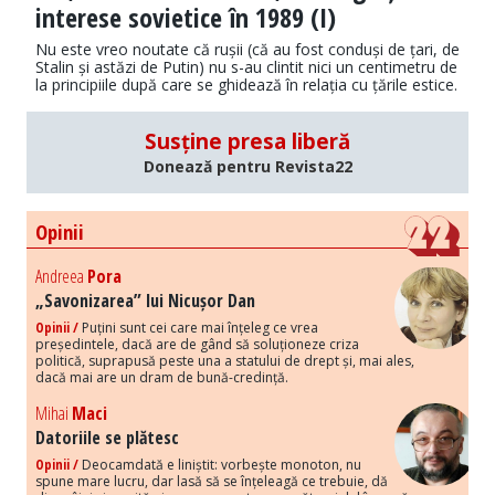
interese sovietice în 1989 (I)
Nu este vreo noutate că rușii (că au fost conduși de țari, de
Stalin și astăzi de Putin) nu s-au clintit nici un centimetru de
la principiile după care se ghidează în relația cu țările estice.
Susține presa liberă
Donează pentru Revista22
Opinii
Andreea
Pora
„Savonizarea” lui Nicușor Dan
Opinii /
Puțini sunt cei care mai înțeleg ce vrea
președintele, dacă are de gând să soluționeze criza
politică, suprapusă peste una a statului de drept și, mai ales,
dacă mai are un dram de bună-credință.
Mihai
Maci
Datoriile se plătesc
Opinii /
Deocamdată e liniștit: vorbește monoton, nu
spune mare lucru, dar lasă să se înțeleagă ce trebuie, dă