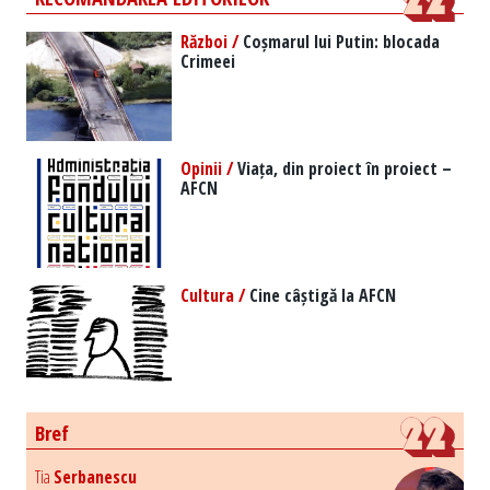
Război /
Coșmarul lui Putin: blocada
Crimeei
Opinii /
Viața, din proiect în proiect –
AFCN
Cultura /
Cine câștigă la AFCN
Bref
Tia
Serbanescu