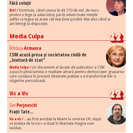
Fără soluții
Bref /
Domnule, când cineva îți dă 770 de mil. de euro
pentru o lege (a salarizării), păi îți aduni toate mințile
astfel ca legea să arate cât mai bine posibil. Mai ales când ai
ani întregi la dispoziție.
Media Culpa
Brîndușa
Armanca
CSM acuză presa și societatea civilă de
„lovitură de stat”
Media Culpa /
Un document al Secției de judecători a CSM
a pus în plină lumină o realitate amară pentru democrație: gruparea
care conduce în prezent destinele justiției s-a transformat într-o
oligarhie periculoasă.
Vis a Vis
Dan
Perjovschi
Frații Tate...
Vis a vis /
...au fost arestați la Miami la cererea UK, după
ce Justiția de la noi i-a lăsat în libertate magna cum
laudae,