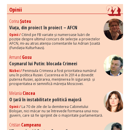
Opinii
Corina
Șuteu
Viața, din proiect în proiect – AFCN
Opinii /
Citind pe FB variate și numeroase luări de
poziție despre ultimul concurs de selecție a proiectelor
AFCN, mi-au atras atenția comentariile lui Adrian Șoaită
(Fundația Kulturhaus).
Armand
Gosu
Coșmarul lui Putin: blocada Crimeei
Război /
Peninsula Crimeea a fost prioritatea numărul
unu în politica Rusiei. Cucerirea ei în 2014 a dovedit
puterea Rusiei, apărarea, menținerea în siguranță și
prosperitatea ei semnifică măreția Moscovei.
Melania
Cincea
O țară în instabilitate politică majoră
Opinii /
La 70 de zile de la demiterea Cabinetului
Bolojan, nici măcar nu se întrevede formarea unui nou
guvern, care să fie sprijinit de o majoritate parlamentară.
Cristian
Campeanu