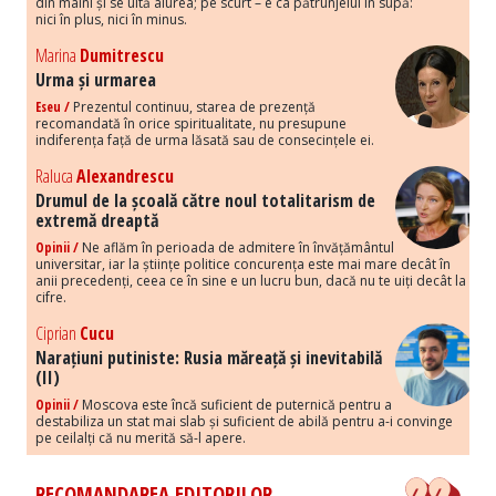
din mâini și se uită aiurea; pe scurt – e ca pătrunjelul în supă:
nici în plus, nici în minus.
Marina
Dumitrescu
Urma și urmarea
Eseu /
Prezentul continuu, starea de prezență
recomandată în orice spiritualitate, nu presupune
indiferența față de urma lăsată sau de consecințele ei.
Raluca
Alexandrescu
Drumul de la școală către noul totalitarism de
extremă dreaptă
Opinii /
Ne aflăm în perioada de admitere în învățământul
universitar, iar la științe politice concurența este mai mare decât în
anii precedenți, ceea ce în sine e un lucru bun, dacă nu te uiți decât la
cifre.
Ciprian
Cucu
Narațiuni putiniste: Rusia măreață și inevitabilă
(II)
Opinii /
Moscova este încă suficient de puternică pentru a
destabiliza un stat mai slab și suficient de abilă pentru a-i convinge
pe ceilalți că nu merită să-l apere.
RECOMANDAREA EDITORILOR