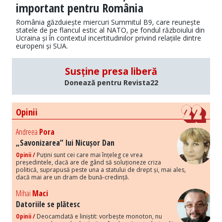
important pentru România
România găzduiește miercuri Summitul B9, care reunește
statele de pe flancul estic al NATO, pe fondul războiului din
Ucraina și în contextul incertitudinilor privind relațiile dintre
europeni și SUA.
Susține presa liberă
Donează pentru Revista22
Opinii
Andreea
Pora
„Savonizarea” lui Nicușor Dan
Opinii /
Puțini sunt cei care mai înțeleg ce vrea
președintele, dacă are de gând să soluționeze criza
politică, suprapusă peste una a statului de drept și, mai ales,
dacă mai are un dram de bună-credință.
Mihai
Maci
Datoriile se plătesc
Opinii /
Deocamdată e liniștit: vorbește monoton, nu