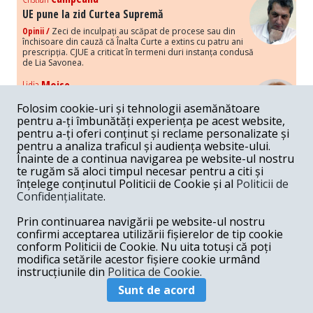
UE pune la zid Curtea Supremă
Opinii /
Zeci de inculpați au scăpat de procese sau din
închisoare din cauză că Înalta Curte a extins cu patru ani
prescripția. CJUE a criticat în termeni duri instanța condusă
de Lia Savonea.
Lidia
Moise
Costurile economice ale haosului politic
Folosim cookie-uri și tehnologii asemănătoare
Opinii /
Economia nu poate rezista cu retorica falsă a
pentru a-ți îmbunătăți experiența pe acest website,
susținerii intereselor poporului, care, de fapt, ascunde
pentru a-ți oferi conținut și reclame personalizate și
obsesia menținerii privilegiilor și a averilor unor caste.
pentru a analiza traficul și audiența website-ului.
Înainte de a continua navigarea pe website-ul nostru
Melania
Cincea
te rugăm să aloci timpul necesar pentru a citi și
Noi puseuri de xenofobie din partea românilor
înțelege conținutul Politicii de Cookie și al
Politicii de
„neaoși”
Confidențialitate
.
Opinii /
Periodic, în spațiul public sunt voci care lansează
mesaje xenofobe la adresa câte unui politician care deranjează un
Prin continuarea navigării pe website-ul nostru
anumit grup politico-mediatic, într-un anumit moment.
confirmi acceptarea utilizării fișierelor de tip cookie
conform Politicii de Cookie. Nu uita totuși că poți
Armand
Gosu
modifica setările acestor fișiere cookie urmând
Unirea cu Moldova: modele istorice
instrucțiunile din
Politica de Cookie.
Unire /
Unirea cu Moldova depinde de intensitatea
Sunt de acord
amenințării haosului și anarhiei de dincolo de Nistru.