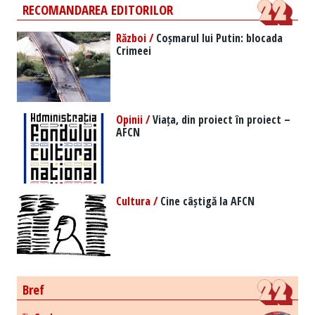
RECOMANDAREA EDITORILOR
Război /
Coșmarul lui Putin: blocada
Crimeei
Opinii /
Viața, din proiect în proiect –
AFCN
Cultura /
Cine câștigă la AFCN
Bref