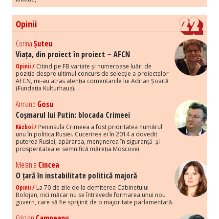
Opinii
Corina
Șuteu
Viața, din proiect în proiect – AFCN
Opinii /
Citind pe FB variate și numeroase luări de
poziție despre ultimul concurs de selecție a proiectelor
AFCN, mi-au atras atenția comentariile lui Adrian Șoaită
(Fundația Kulturhaus).
Armand
Gosu
Coșmarul lui Putin: blocada Crimeei
Război /
Peninsula Crimeea a fost prioritatea numărul
unu în politica Rusiei. Cucerirea ei în 2014 a dovedit
puterea Rusiei, apărarea, menținerea în siguranță și
prosperitatea ei semnifică măreția Moscovei.
Melania
Cincea
O țară în instabilitate politică majoră
Opinii /
La 70 de zile de la demiterea Cabinetului
Bolojan, nici măcar nu se întrevede formarea unui nou
guvern, care să fie sprijinit de o majoritate parlamentară.
Cristian
Campeanu