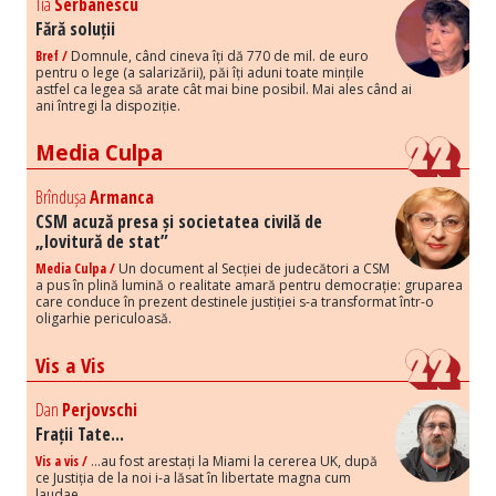
Tia
Serbanescu
Fără soluții
Bref /
Domnule, când cineva îți dă 770 de mil. de euro
pentru o lege (a salarizării), păi îți aduni toate mințile
astfel ca legea să arate cât mai bine posibil. Mai ales când ai
ani întregi la dispoziție.
Media Culpa
Brîndușa
Armanca
CSM acuză presa și societatea civilă de
„lovitură de stat”
Media Culpa /
Un document al Secției de judecători a CSM
a pus în plină lumină o realitate amară pentru democrație: gruparea
care conduce în prezent destinele justiției s-a transformat într-o
oligarhie periculoasă.
Vis a Vis
Dan
Perjovschi
Frații Tate...
Vis a vis /
...au fost arestați la Miami la cererea UK, după
ce Justiția de la noi i-a lăsat în libertate magna cum
laudae,