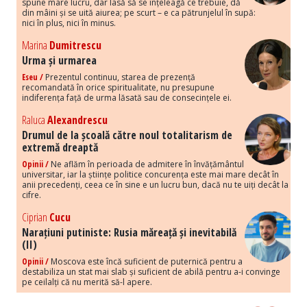
spune mare lucru, dar lasă să se înțeleagă ce trebuie, dă
din mâini și se uită aiurea; pe scurt – e ca pătrunjelul în supă:
nici în plus, nici în minus.
Marina
Dumitrescu
Urma și urmarea
Eseu /
Prezentul continuu, starea de prezență
recomandată în orice spiritualitate, nu presupune
indiferența față de urma lăsată sau de consecințele ei.
Raluca
Alexandrescu
Drumul de la școală către noul totalitarism de
extremă dreaptă
Opinii /
Ne aflăm în perioada de admitere în învățământul
universitar, iar la științe politice concurența este mai mare decât în
anii precedenți, ceea ce în sine e un lucru bun, dacă nu te uiți decât la
cifre.
Ciprian
Cucu
Narațiuni putiniste: Rusia măreață și inevitabilă
(II)
Opinii /
Moscova este încă suficient de puternică pentru a
destabiliza un stat mai slab și suficient de abilă pentru a-i convinge
pe ceilalți că nu merită să-l apere.